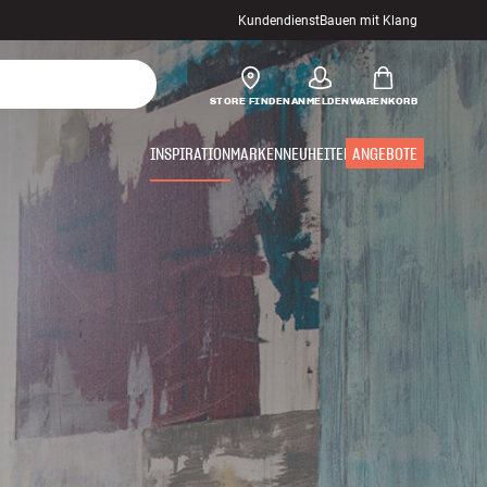
Kundendienst
Bauen mit Klang
STORE FINDEN
ANMELDEN
WARENKORB
INSPIRATION
MARKEN
NEUHEITEN
ANGEBOTE