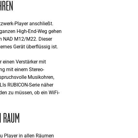
HREN
tzwerk-Player anschließt.
n ganzen High-End-Weg gehen
 den NAD M12/M22. Dieser
rnes Gerät überflüssig ist.
 einen Verstärker mit
ung mit einem Stereo-
nspruchsvolle Musikohren,
ALIs RUBICON-Serie näher
en zu müssen, ob ein WiFi-
N RAUM
du Player in allen Räumen