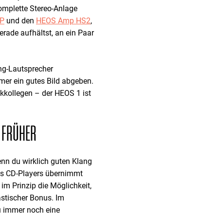
komplette Stereo-Anlage
P
und den
HEOS Amp HS2
,
rade aufhältst, an ein Paar
ng-Lautsprecher
mer ein gutes Bild abgeben.
tikkollegen – der HEOS 1 ist
 FRÜHER
enn du wirklich guten Klang
ines CD-Players übernimmt
 im Prinzip die Möglichkeit,
astischer Bonus. Im
u immer noch eine