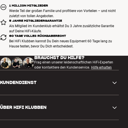
1 MILLION MITGLIEDER
Werde Teil der großen Familie und profitiere von Vorteilen – und nicht
zuletzt von tollen Angeboten.
5 JAHRE MITGLIEDERGARANTIE
Als Mitglied im Kundenklub erhältst Du 3 Jahre zusätzliche Garantie
auf Deine HiFi-Käufe.
60 TAGE VOLLES RÜCKGABERECHT
Bei HiFi Klubben kannst Du Dein neues Equipment 60 Tage lang zu
Hause testen, bevor Du Dich entscheidest.
BRAUCHST DU HILFE?
Frag einen unserer leidenschaftlichen HiFi-Experten
oder kontaktiere den Kundenservice.
Hilfe erhalten
KUNDENDIENST
Kontakt
ÜBER HIFI KLUBBEN
Fragen und Antworten
Rückgabe und Reklamation
Store finden