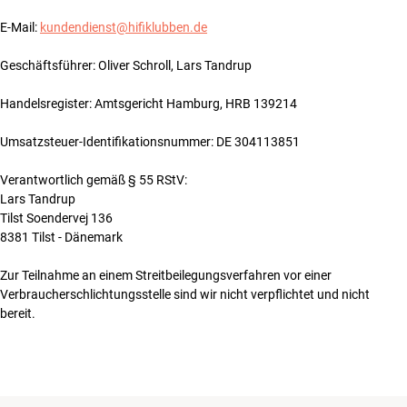
Zubehör
E-Mail:
kundendienst@hifiklubben.de
INSPIRATION
Geschäftsführer: Oliver Schroll, Lars Tandrup
Handelsregister: Amtsgericht Hamburg, HRB 139214
MARKEN
Umsatzsteuer-Identifikationsnummer: DE 304113851
NEUHEITEN
Verantwortlich gemäß § 55 RStV:
ANGEBOTE
Lars Tandrup
Tilst Soendervej 136
8381 Tilst - Dänemark
Store Finden
Kundendienst
Zur Teilnahme an einem Streitbeilegungsverfahren vor einer
Anmelden
Verbraucherschlichtungsstelle sind wir nicht verpflichtet und nicht
Kundendienst
bereit.
Bauen mit Klang