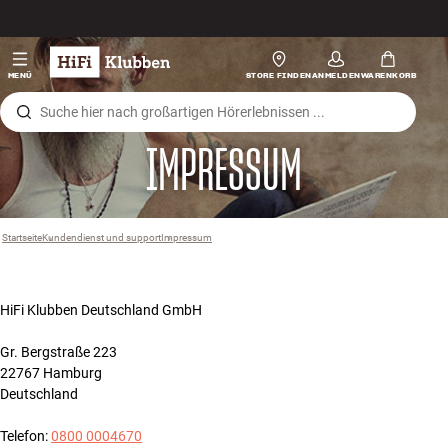
Zum Inhalt wechseln
Hi-Fi
MENÜ
STORE FINDEN
ANMELDEN
WARENKORB
Lautsprecher
IMPRESSUM
Plattenspieler
Kopfhörer
Startseite
Kundendienst und support
›
Impressum
›
Surround
HiFi Klubben Deutschland GmbH
TV
Gr. Bergstraße 223
Systeme
22767 Hamburg
Deutschland
Kabel
Telefon:
0800 0004670