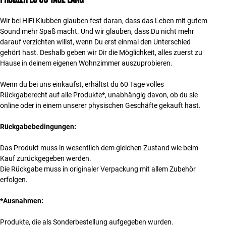
Zubehör
Wir bei HiFi Klubben glauben fest daran, dass das Leben mit gutem
Sound mehr Spaß macht. Und wir glauben, dass Du nicht mehr
INSPIRATION
darauf verzichten willst, wenn Du erst einmal den Unterschied
gehört hast. Deshalb geben wir Dir die Möglichkeit, alles zuerst zu
MARKEN
Hause in deinem eigenen Wohnzimmer auszuprobieren.
Wenn du bei uns einkaufst, erhältst du 60 Tage volles
NEUHEITEN
Rückgaberecht auf alle Produkte*, unabhängig davon, ob du sie
online oder in einem unserer physischen Geschäfte gekauft hast.
ANGEBOTE
Rückgabebedingungen:
Store Finden
Kundendienst
Das Produkt muss in wesentlich dem gleichen Zustand wie beim
Anmelden
Kauf zurückgegeben werden.
Kundendienst
Die Rückgabe muss in originaler Verpackung mit allem Zubehör
Bauen mit Klang
erfolgen.
*Ausnahmen:
Produkte, die als Sonderbestellung aufgegeben wurden.