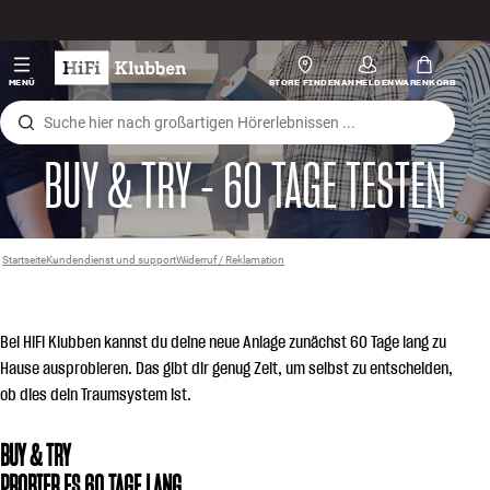
Zum Inhalt wechseln
Hi-Fi
MENÜ
STORE FINDEN
ANMELDEN
WARENKORB
Lautsprecher
BUY & TRY - 60 TAGE TESTEN
Plattenspieler
Kopfhörer
Startseite
Kundendienst und support
›
Widerruf / Reklamation
›
Surround
Bei HiFi Klubben kannst du deine neue Anlage zunächst 60 Tage lang zu
TV
Hause ausprobieren. Das gibt dir genug Zeit, um selbst zu entscheiden,
ob dies dein Traumsystem ist.
Systeme
BUY & TRY
Kabel
PROBIER ES 60 TAGE LANG