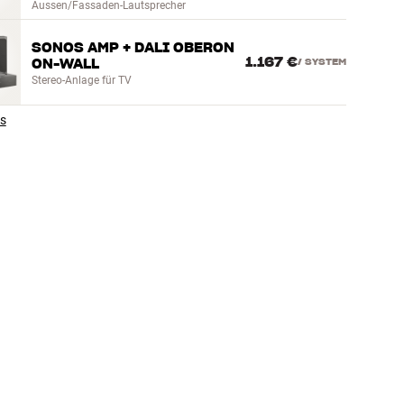
Aussen/Fassaden-Lautsprecher
SONOS AMP + DALI OBERON
1.167 €
ON-WALL
/
SYSTEM
Stereo-Anlage für TV
es