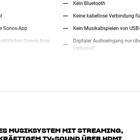
Kein Bluetooth
l
Keine kabellose Verbindung f
ie Sonos-App
Kein Musikabspielen von USB
zusätzlichen Sonos Amp
Digitaler Audioeingang nur üb
(optional)
SES MUSIKSYSTEM MIT STREAMING,
KRÄFTIGEM TV-SOUND ÜBER HDMI