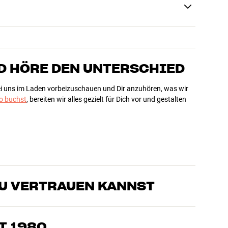
D HÖRE DEN UNTERSCHIED
bei uns im Laden vorbeizuschauen und Dir anzuhören, was wir
 buchst
, bereiten wir alles gezielt für Dich vor und gestalten
DU VERTRAUEN KANNST
sten, die unsere Produkte genau kennen und für großartigen
eimkino. Erzähle uns, wovon Du träumst, und wir finden
T 1980
edürfnissen und Deinem Budget passt