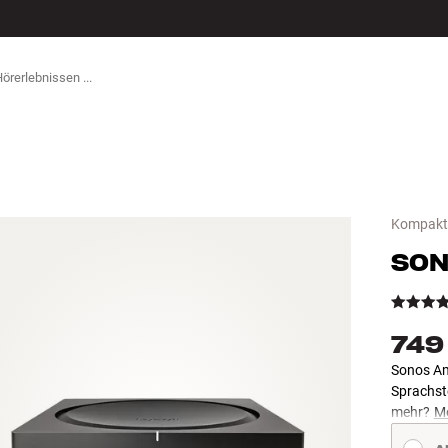
ZUBEHÖR
Kompakte
SO
749
Sonos Am
Sprachst
mehr?
Me