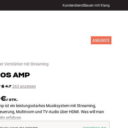
Kundendienst
Bauen mit Klang
STORE FINDEN
ANMELDEN
WARENKORB
INSPIRATION
MARKEN
NEUHEITEN
ANGEBOTE
r Verstärker mit Streaming
NOS
AMP
4.7
263 anzeigen
 €
/
STK.
p ist ein leistungsstarkes Musiksystem mit Streaming,
euerung, Multiroom und TV-Audio über HDMI. Was will man
hr erfahren