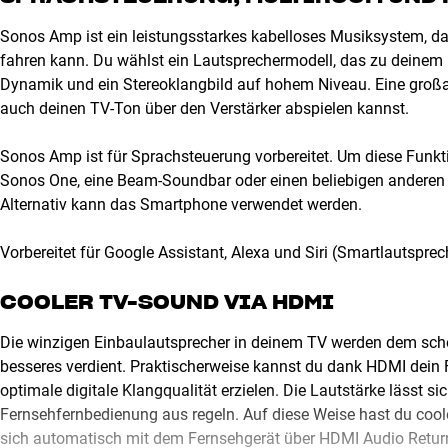
Sonos Amp ist ein leistungsstarkes kabelloses Musiksystem, das
fahren kann. Du wählst ein Lautsprechermodell, das zu deinem B
Dynamik und ein Stereoklangbild auf hohem Niveau. Eine großar
auch deinen TV-Ton über den Verstärker abspielen kannst.
Sonos Amp ist für Sprachsteuerung vorbereitet. Um diese Funkti
Sonos One, eine Beam-Soundbar oder einen beliebigen anderen 
Alternativ kann das Smartphone verwendet werden.
Vorbereitet für Google Assistant, Alexa und Siri (Smartlautsprec
COOLER TV-SOUND VIA HDMI
Die winzigen Einbaulautsprecher in deinem TV werden dem schö
besseres verdient. Praktischerweise kannst du dank HDMI dein
optimale digitale Klangqualität erzielen. Die Lautstärke lässt s
Fernsehfernbedienung aus regeln. Auf diese Weise hast du cool
sich automatisch mit dem Fernsehgerät über HDMI Audio Return