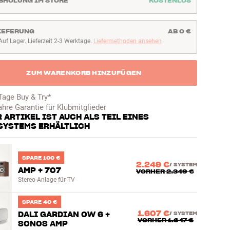
BHOLUNG IM STORE
KOSTENLOS
IEFERUNG
AB 0 €
Auf Lager. Lieferzeit 2-3 Werktage.
Liefermethoden ansehen
uf Lager. Lieferzeit 2-3 Werktage
ZUM WARENKORB HINZUFÜGEN
Tage Buy & Try*
ahre Garantie für Klubmitglieder
 ARTIKEL IST AUCH ALS TEIL EINES
SYSTEMS ERHÄLTLICH
SPARE 100 €
2.249 €
/
SYSTEM
AMP + 707
VORHER
2.349 €
Stereo-Anlage für TV
SPARE 40 €
1.607 €
DALI GARDIAN OW 6 +
/
SYSTEM
VORHER
1.647 €
SONOS AMP