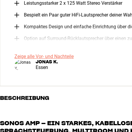
Leistungsstarker 2 x 125 Watt Stereo Verstärker
Bespielt ein Paar guter HiFi-Lautsprecher deiner Wah
Kompaktes Design und einfache Einrichtung über d
Option auf Surround-Rücklautsprecher über einen 
Zeige alle Vor- und Nachteile
JONAS K.
Essen
BESCHREIBUNG
SONOS AMP – EIN STARKES, KABELLO
SPRACHSTEUERUNG, MULTIROOM UND 