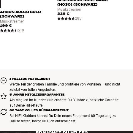
(N030) (SCHWARZ)
Musikstreamer
ARGON AUDIO SOLO
339 €
(SCHWARZ)
285
Musikstreamer
199 €
519
1 MILLION MITGLIEDER
Werde Teil der großen Familie und profitiere von Vorteilen – und nicht
zuletzt von tollen Angeboten.
5 JAHRE MITGLIEDERGARANTIE
Als Mitglied im Kundenklub erhältst Du 3 Jahre zusätzliche Garantie
auf Deine HiFi-Käufe.
60 TAGE VOLLES RÜCKGABERECHT
Bei HiFi Klubben kannst Du Dein neues Equipment 60 Tage lang zu
Hause testen, bevor Du Dich entscheidest.
BRAUCHST DU HILFE?