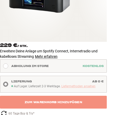
Zubehör
INSPIRATION
MARKEN
NEUHEITEN
229 €
/
STK.
Erweitere Deine Anlage um Spotify Connect, Internetradio und
ANGEBOTE
kabelloses Streaming
Mehr erfahren
ABHOLUNG IM STORE
KOSTENLOS
Store Finden
Kundendienst
Anmelden
LIEFERUNG
AB 0 €
Kundendienst
Auf Lager. Lieferzeit 2-3 Werktage.
Liefermethoden ansehen
Auf Lager. Lieferzeit 2-3 Werktage
Bauen mit Klang
ZUM WARENKORB HINZUFÜGEN
60 Tage Buy & Try*