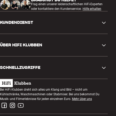
Frag einen unserer leidenschaftlichen HiFi-Experten
oder kontaktiere den Kundenservice.
Hilfe erhalten
KUNDENDIENST
Kontakt
ÜBER HIFI KLUBBEN
Fragen und Antworten
Rückgabe und Reklamation
Store finden
Bestellung widerrufen
SCHNELLZUGRIFFE
Über uns
Lieferung
Kundenklub
Geschenkkarte
AGB
Abend zum Zuhören
Bei HiFi Klubben dreht sich alles um Klang und Bild – nicht um
Bauen mit Klang
Kühlschränke, Waschmaschinen oder Stabmixer. Bei uns bekommst Du
Datenschutzerklärung
Wettbewerbe
Musik- und Filmerlebnisse für jeden einzelnen Euro.
Mehr über uns
Montage und Installation
Impressum
Jobs bei HiFi Klubben
Miete dir eine SOUNDBOKS