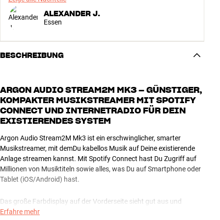
ALEXANDER J.
Essen
BESCHREIBUNG
ARGON AUDIO STREAM2M MK3 – GÜNSTIGER,
KOMPAKTER MUSIKSTREAMER MIT SPOTIFY
CONNECT UND INTERNETRADIO FÜR DEIN
EXISTIERENDES SYSTEM
Argon Audio Stream2M Mk3 ist ein erschwinglicher, smarter
Musikstreamer, mit demDu kabellos Musik auf Deine existierende
Anlage streamen kannst. Mit Spotify Connect hast Du Zugriff auf
Millionen von Musiktiteln sowie alles, was Du auf Smartphone oder
Tablet (iOS/Android) hast.
Das große Farbdisplay auf der Vorderseite sieht gut aus und
ermöglicht die Navigation via mitgelieferter Infrarot-Fernbedienung.
Erfahre mehr