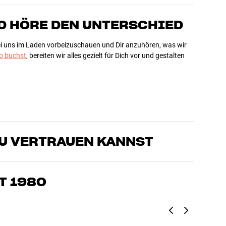
D HÖRE DEN UNTERSCHIED
bei uns im Laden vorbeizuschauen und Dir anzuhören, was wir
 buchst
, bereiten wir alles gezielt für Dich vor und gestalten
DU VERTRAUEN KANNST
sten, die unsere Produkte genau kennen und für großartigen
eimkino. Erzähle uns, wovon Du träumst, und wir finden
T 1980
edürfnissen und Deinem Budget passt
k, Heimkino und TV sind sorgfältig ausgewählt und auf eine
einen Geldbeutel und die Umwelt.