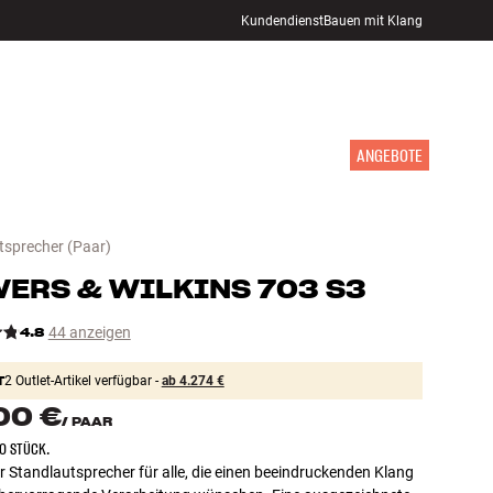
Kundendienst
Bauen mit Klang
STORE FINDEN
ANMELDEN
WARENKORB
INSPIRATION
MARKEN
NEUHEITEN
ANGEBOTE
tsprecher
(Paar)
ERS & WILKINS
703 S3
4.8
44 anzeigen
T
2 Outlet-Artikel verfügbar -
ab 4.274 €
00 €
/
PAAR
O STÜCK.
r Standlautsprecher für alle, die einen beeindruckenden Klang