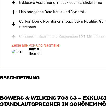
Exklusive Ausführung in Lack oder Echtholzfurnier
Hervorragende Detailtreue und Dynamik
Carbon Dome Hochtöner in separatem Nautilus-Gehä
Stereobild
Continuum Biomimetic Suspension FST Mitteltöner
Zeige alle Vor- und Nachteile
ARI S.
Bremen
BESCHREIBUNG
BOWERS & WILKINS 703 S3 – EXKLUS
STANDLAUTSPRECHER IN SCHÖNEM MÖ