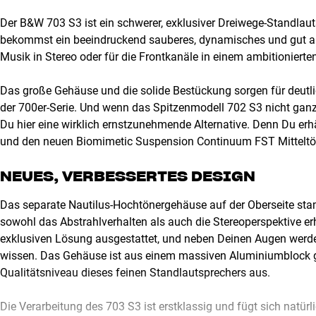
Der B&W 703 S3 ist ein schwerer, exklusiver Dreiwege-Standlau
bekommst ein beeindruckend sauberes, dynamisches und gut auf
Musik in Stereo oder für die Frontkanäle in einem ambitioniert
Das große Gehäuse und die solide Bestückung sorgen für deutli
der 700er-Serie. Und wenn das Spitzenmodell 702 S3 nicht gan
Du hier eine wirklich ernstzunehmende Alternative. Denn Du e
und den neuen Biomimetic Suspension Continuum FST Mitteltö
NEUES, VERBESSERTES DESIGN
Das separate Nautilus-Hochtönergehäuse auf der Oberseite sta
sowohl das Abstrahlverhalten als auch die Stereoperspektive er
exklusiven Lösung ausgestattet, und neben Deinen Augen werd
wissen. Das Gehäuse ist aus einem massiven Aluminiumblock ged
Qualitätsniveau dieses feinen Standlautsprechers aus.
Die Verarbeitung des 703 S3 ist erstklassig und fügt sich natür