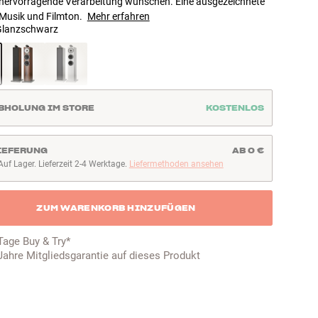
 hervorragende Verarbeitung wünschen. Eine ausgezeichnete
 Musik und Filmton.
Mehr erfahren
Glanzschwarz
BHOLUNG IM STORE
KOSTENLOS
IEFERUNG
AB 0 €
Auf Lager. Lieferzeit 2-4 Werktage.
Liefermethoden ansehen
uf Lager. Lieferzeit 2-4 Werktage
ZUM WARENKORB HINZUFÜGEN
Tage Buy & Try*
Jahre Mitgliedsgarantie auf dieses Produkt