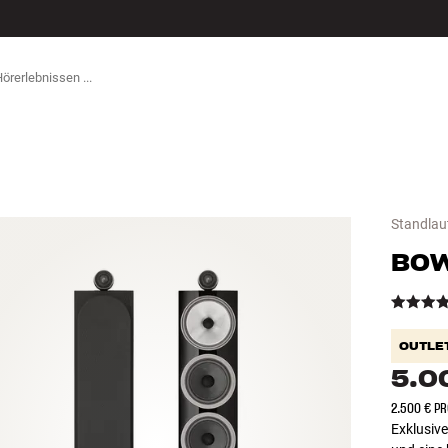
ZUBEHÖR
Standlau
BOW
OUTLE
5.0
2.500 € PR
Exklusive