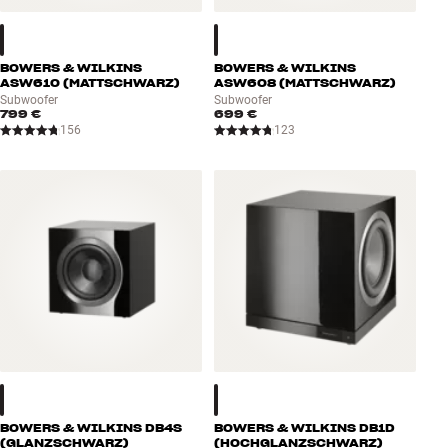
Zubehör
BOWERS & WILKINS
INSPIRATION
BOWERS & WILKINS
ASW610 (MATTSCHWARZ)
ASW608 (MATTSCHWARZ)
Subwoofer
Subwoofer
799 €
699 €
MARKEN
156
123
NEUHEITEN
ANGEBOTE
Store Finden
Kundendienst
Anmelden
Kundendienst
Bauen mit Klang
BOWERS & WILKINS DB4S
BOWERS & WILKINS DB1D
(GLANZSCHWARZ)
(HOCHGLANZSCHWARZ)