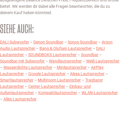
ausgewogene Balance zwischen Preis, Frequenzbereich und Größe
bietet. Wir werden dir dabei alle Fragen beantworten, die du zu
deinem Kauf haben könntest.
SIEHE AUCH:
DALI Subwoofer
–
Denon Soundbar
–
Sonos Soundbar
–
Argon
Audio Lautsprecher
–
Bang & Olufsen Lautsprecher
–
DALI
Lautsprecher
–
SOUNDBOKS Lautsprecher
–
Soundbar
–
Soundbar mit Subwoofer
–
Wandlautsprecher
–
Weiß Lautsprecher
–
Wasserdichte Lautsprecher
–
Minilautsprecher
–
AirPlay
Lautsprecher
–
Google Lautsprecher
–
Alexa Lautsprecher
–
Smartlautsprecher
–
Multiroom Lautsprecher
–
Tragbarer
Lautsprecher
–
Center-Lautsprecher
–
Einbau- und
Außenlautsprecher
–
Kompaktlautsprecher
–
WLAN-Lautsprecher
–
Alles Lautsprecher