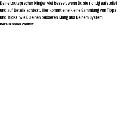
Deine Lautsprecher klingen viel besser, wenn Du sie richtig aufstellst
und auf Details achtest. Hier kommt eine kleine Sammlung von Tipps
und Tricks, wie Du einen besseren Klang aus Deinem System
herausholen kannst.
BEACHTE DEN
UNTERGRUND
Deine
Lautsprecher
spielen am besten, wenn sie absolut stabil
stehen und sich nicht bewegen. In einem Bücherregal empfiehlt es
sich, den Lautsprecher auf kleine Gummipuffer (Dämpfungsfüße)
zu stellen, damit die Möbel nicht mitschwingen, wenn die Musik
spielt. Solltest Du die Lautsprecher an der Wand aufhängen, ist es
wichtig, dass Du feste und stabile Aufhängungen verwendest.
Wenn Du eine integrierte "Schlüssellochhalterung" nutzt, sollten die
beiden unteren Ecken des Lautsprechers gegen die Wand
abgestützt werden, am besten mit Gummipads.
Besonders bei großen Lautsprechern kannst Du die Spikes
verwenden, die häufig im Lieferumfang des Lautsprechers