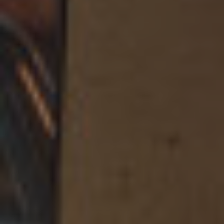
Zubehör
INSPIRATION
MARKEN
NEUHEITEN
ANGEBOTE
Store Finden
Kundendienst
Anmelden
Kundendienst
Bauen mit Klang