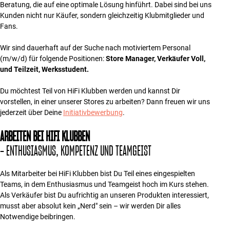
Beratung, die auf eine optimale Lösung hinführt. Dabei sind bei uns
Zubehör
Kunden nicht nur Käufer, sondern gleichzeitig Klubmitglieder und
Fans.
INSPIRATION
Wir sind dauerhaft auf der Suche nach motiviertem Personal
(m/w/d) für folgende Positionen:
Store Manager, Verkäufer Voll,
MARKEN
und Teilzeit, Werksstudent.
NEUHEITEN
Du möchtest Teil von HiFi Klubben werden und kannst Dir
vorstellen, in einer unserer Stores zu arbeiten? Dann freuen wir uns
ANGEBOTE
jederzeit über Deine
Initiativbewerbung
.
ARBEITEN BEI HIFI KLUBBEN
Store Finden
– ENTHUSIASMUS, KOMPETENZ UND TEAMGEIST
Kundendienst
Anmelden
Kundendienst
Als Mitarbeiter bei HiFi Klubben bist Du Teil eines eingespielten
Bauen mit Klang
Teams, in dem Enthusiasmus und Teamgeist hoch im Kurs stehen.
Als Verkäufer bist Du aufrichtig an unseren Produkten interessiert,
musst aber absolut kein „Nerd" sein – wir werden Dir alles
Notwendige beibringen.