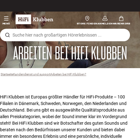
Zum Inhalt wechseln
Hi-Fi
MENÜ
STORE FINDEN
ANMELDEN
WARENKORB
Lautsprecher
ARBEITEN BEI HIFI KLUBBEN
Plattenspieler
Kopfhörer
Startseite
Kundendienst und support
›
Arbeiten bei HiFi Klubben?
›
Surround
HiFi Klubben ist Europas größter Händler für HiFi-Produkte – 100
TV
Filialen in Dänemark, Schweden, Norwegen, den Niederlanden und
Deutschland. Bei uns gibt es ausgewählte Qualitätsprodukte aus
Systeme
allen Preiskategorien, wobei der Sound immer klar im Vordergrund
steht! Bei HiFi Klubben sind wir Botschafter des guten Sounds und
beraten nach den Bedürfnissen unserer Kunden und bieten dabei
Kabel
immer ein besonderes Erlebnis und eine persönliche, individuelle