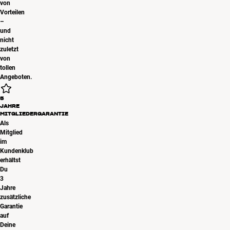
von
Vorteilen
–
und
nicht
zuletzt
von
tollen
Angeboten.
5
JAHRE
MITGLIEDERGARANTIE
Als
Mitglied
im
Kundenklub
erhältst
Du
3
Jahre
zusätzliche
Garantie
auf
Deine