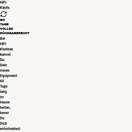
HiFi-
Käufe.
60
TAGE
VOLLES
RÜCKGABERECHT
Bei
HiFi
Klubben
kannst
Du
Dein
neues
Equipment
60
Tage
lang
zu
Hause
testen,
bevor
Du
Dich
entscheidest.