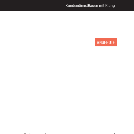
Kundendienst
Bauen mit Klang
STORE FINDEN
ANMELDEN
WARENKORB
INSPIRATION
MARKEN
NEUHEITEN
ANGEBOTE