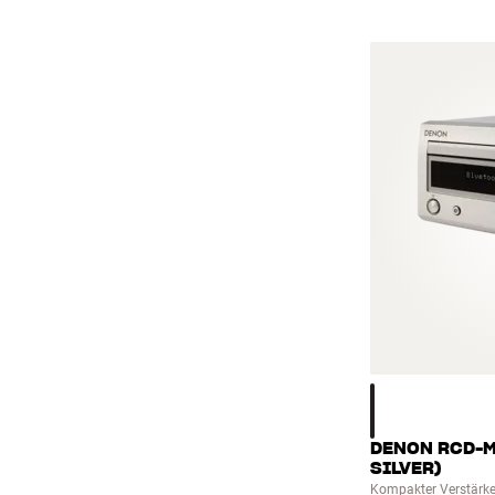
Integriertes DAB
1
Kabelloser Surround
5
Zeige alles
(
10
)
DENON RCD-M
SILVER)
Kompakter Verstärke