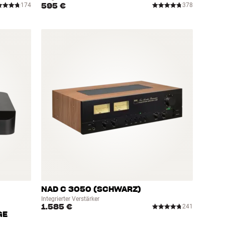
595 €
174
378
NAD C 3050 (SCHWARZ)
Integrierter Verstärker
1.585 €
241
GE