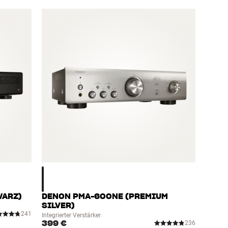
WARZ)
DENON PMA-600NE (PREMIUM
SILVER)
241
Integrierter Verstärker
399 €
236