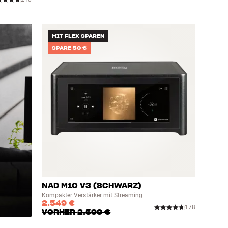
MIT FLEX SPAREN
SPARE 50 €
NAD M10 V3 (SCHWARZ)
Kompakter Verstärker mit Streaming
2.549 €
178
VORHER
2.599 €