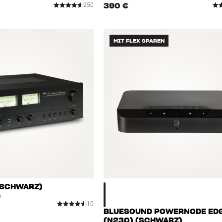
390 €
250
MIT FLEX SPAREN
(SCHWARZ)
r
10
BLUESOUND POWERNODE ED
(N230) (SCHWARZ)