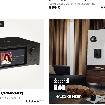
Kompakter Verstärker mit Streaming
599 €
EN
BESSERER
KLANG
2 (SCHWARZ)
KLICKE HIER
r mit Streaming
236