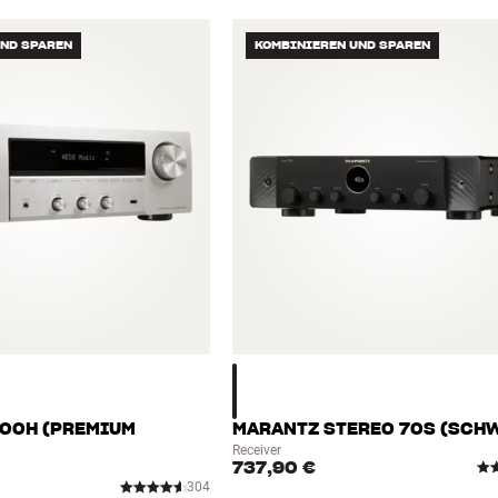
UND SPAREN
KOMBINIEREN UND SPAREN
00H (PREMIUM
MARANTZ STEREO 70S (SCH
Receiver
737,90 €
304