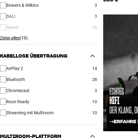
699 €
Bowers & Wilkins
3
DALI
3
Denon
12
Zeige alles
(
10
)
KABELLOSE ÜBERTRAGUNG
AirPlay 2
14
Bluetooth
28
ECHTES
Chromecast
3
HIFI
Roon Ready
10
DER KLANG, D
Streaming mit Multiroom
10
ERFAHRE
MULTIROOM-PLATTFORM