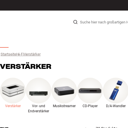
HI-FI
LAUTSPRECHER
PLATTENSPIELER
KOPFHÖRER
SURROUND
TV
SYSTEME
KABEL
Zum Inhalt wechseln
Startseite
Hi-Fi
›
Verstärker
›
VERSTÄRKER
Verstärker
Vor- und
Musikstreamer
CD-Player
D/A-Wandler
Endverstärker