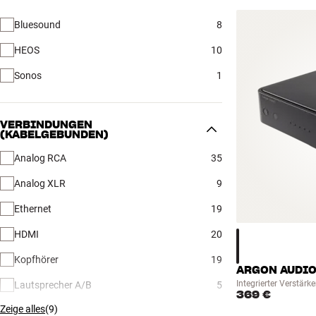
Bluesound
8
HEOS
10
Sonos
1
VERBINDUNGEN
(KABELGEBUNDEN)
Analog RCA
35
Analog XLR
9
Ethernet
19
HDMI
20
Kopfhörer
19
ARGON AUDIO
Integrierter Verstärke
Lautsprecher A/B
5
369 €
Zeige alles
(
9
)