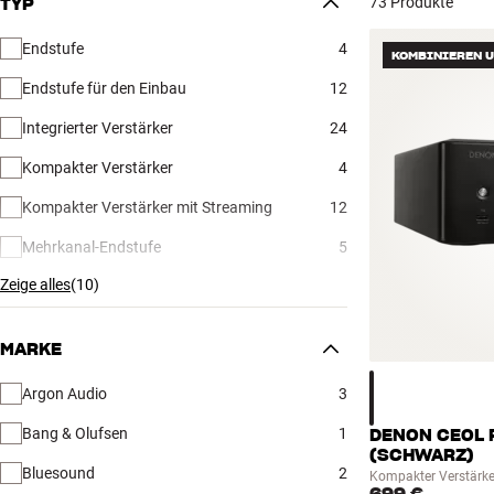
73 Produkte
TYP
Endstufe
4
KOMBINIEREN 
Endstufe für den Einbau
12
Integrierter Verstärker
24
Kompakter Verstärker
4
Kompakter Verstärker mit Streaming
12
Mehrkanal-Endstufe
5
Zeige alles
(
10
)
MARKE
Argon Audio
3
Bang & Olufsen
1
DENON CEOL 
(SCHWARZ)
Bluesound
2
Kompakter Verstärke