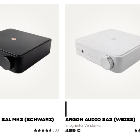
 SA1 MK2 (SCHWARZ)
ARGON AUDIO SA2 (WEISS)
r
Integrierter Verstärker
499 €
303