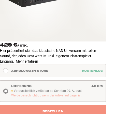
Zubehör
INSPIRATION
MARKEN
NEUHEITEN
429 €
/
STK.
Hier präsentiert sich das klassische NAD-Universum mit tollem
ANGEBOTE
Sound, der jeden Cent wert ist. Inkl. eigenem Plattenspieler-
Eingang.
Mehr erfahren
Store Finden
ABHOLUNG IM STORE
KOSTENLOS
Kundendienst
Anmelden
Kundendienst
LIEFERUNG
AB 0 €
Bauen mit Klang
Voraussichtlich verfügbar ab Sonntag 09. August
Voraussichtlich verfügbar ab Sonntag 09. August
Werde benachrichtigt, wenn der Artikel auf Lager ist
BESTELLEN