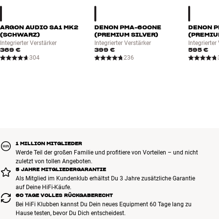
ARGON AUDIO SA1 MK2
DENON PMA-600NE
DENON 
(SCHWARZ)
(PREMIUM SILVER)
(PREMIU
Integrierter Verstärker
Integrierter Verstärker
Integrierter
369 €
399 €
595 €
304
236
1 MILLION MITGLIEDER
Werde Teil der großen Familie und profitiere von Vorteilen – und nicht
zuletzt von tollen Angeboten.
5 JAHRE MITGLIEDERGARANTIE
Als Mitglied im Kundenklub erhältst Du 3 Jahre zusätzliche Garantie
auf Deine HiFi-Käufe.
60 TAGE VOLLES RÜCKGABERECHT
Bei HiFi Klubben kannst Du Dein neues Equipment 60 Tage lang zu
Hause testen, bevor Du Dich entscheidest.