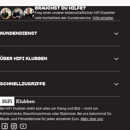
BRAUCHST DU HILFE?
Frag einen unserer leidenschaftlichen HiFi-Experten
oder kontaktiere den Kundenservice.
Hilfe erhalten
KUNDENDIENST
Kontakt
ÜBER HIFI KLUBBEN
Fragen und Antworten
Rückgabe und Reklamation
Store finden
Bestellung widerrufen
SCHNELLZUGRIFFE
Über uns
Lieferung
Kundenklub
Geschenkkarte
AGB
Abend zum Zuhören
Bei HiFi Klubben dreht sich alles um Klang und Bild – nicht um
Bauen mit Klang
Kühlschränke, Waschmaschinen oder Stabmixer. Bei uns bekommst Du
Datenschutzerklärung
Wettbewerbe
Musik- und Filmerlebnisse für jeden einzelnen Euro.
Mehr über uns
Montage und Installation
Impressum
Jobs bei HiFi Klubben