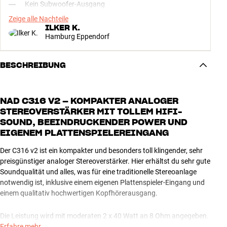
Kein Subwoofer-Ausgang
Zeige alle Nachteile
ILKER K.
Hamburg Eppendorf
BESCHREIBUNG
NAD C316 V2 – KOMPAKTER ANALOGER
STEREOVERSTÄRKER MIT TOLLEM HIFI-
SOUND, BEEINDRUCKENDER POWER UND
EIGENEM PLATTENSPIELEREINGANG
Der C316 v2 ist ein kompakter und besonders toll klingender, sehr
preisgünstiger analoger Stereoverstärker. Hier erhältst du sehr gute
Soundqualität und alles, was für eine traditionelle Stereoanlage
notwendig ist, inklusive einem eigenen Plattenspieler-Eingang und
einem qualitativ hochwertigen Kopfhörerausgang.
Die Leistung wird mit moderaten 2 x 40 Watt an 8 Ohm angegeben.
Durch die PowerDrive-Technologie von NAD aber leistet der C316 v2
Erfahre mehr