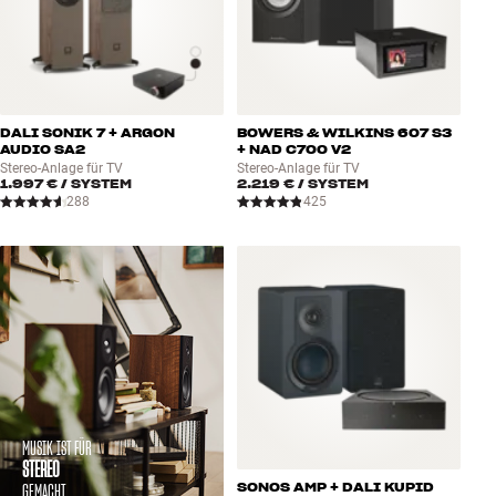
DALI SONIK 7 + ARGON
BOWERS & WILKINS 607 S3
AUDIO SA2
+ NAD C700 V2
Stereo-Anlage für TV
Stereo-Anlage für TV
1.997 €
/ SYSTEM
2.219 €
/ SYSTEM
288
425
MUSIK IST FÜR
STEREO
GEMACHT
SONOS AMP + DALI KUPID