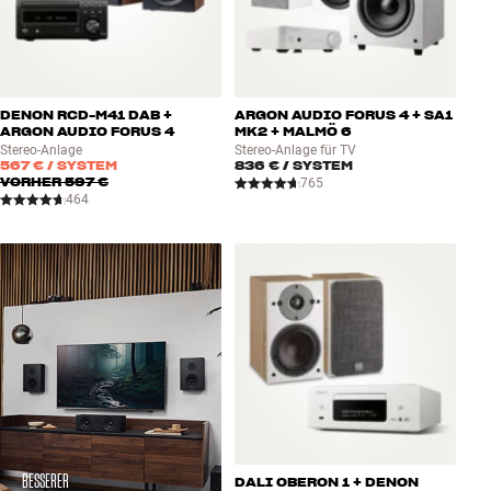
DENON RCD-M41 DAB +
ARGON AUDIO FORUS 4 + SA1
ARGON AUDIO FORUS 4
MK2 + MALMÖ 6
Stereo-Anlage
Stereo-Anlage für TV
567 €
/ SYSTEM
836 €
/ SYSTEM
VORHER
597 €
765
464
BESSERER
DALI OBERON 1 + DENON