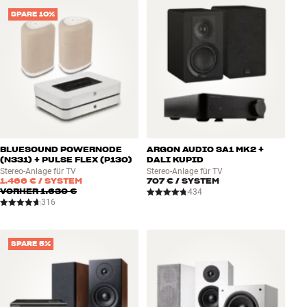
Zubehör
SPARE 10%
INSPIRATION
MARKEN
NEUHEITEN
BLUESOUND POWERNODE
ARGON AUDIO SA1 MK2 +
ANGEBOTE
(N331) + PULSE FLEX (P130)
DALI KUPID
Stereo-Anlage für TV
Stereo-Anlage für TV
1.466 €
/ SYSTEM
707 €
/ SYSTEM
Store Finden
VORHER
1.630 €
434
Kundendienst
316
Anmelden
Kundendienst
Bauen mit Klang
SPARE 5%