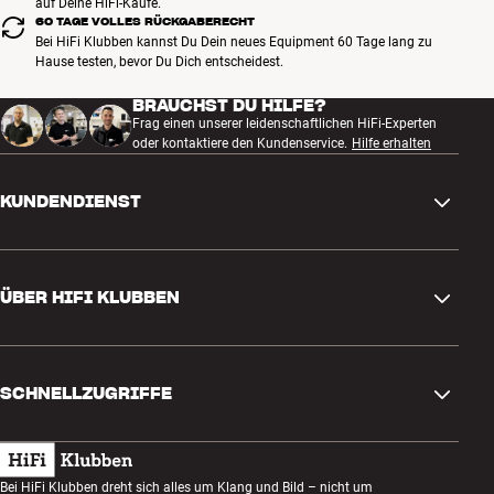
auf Deine HiFi-Käufe.
60 TAGE VOLLES RÜCKGABERECHT
Bei HiFi Klubben kannst Du Dein neues Equipment 60 Tage lang zu
Hause testen, bevor Du Dich entscheidest.
BRAUCHST DU HILFE?
Frag einen unserer leidenschaftlichen HiFi-Experten
oder kontaktiere den Kundenservice.
Hilfe erhalten
KUNDENDIENST
Kontakt
ÜBER HIFI KLUBBEN
Fragen und Antworten
Rückgabe und Reklamation
Store finden
Bestellung widerrufen
SCHNELLZUGRIFFE
Über uns
Lieferung
Kundenklub
Geschenkkarte
AGB
Abend zum Zuhören
Bei HiFi Klubben dreht sich alles um Klang und Bild – nicht um