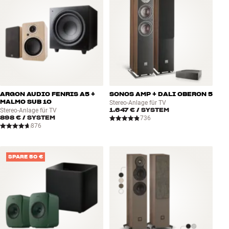
ARGON AUDIO FENRIS A5 +
SONOS AMP + DALI OBERON 5
MALMO SUB 10
Stereo-Anlage für TV
1.647 €
/ SYSTEM
Stereo-Anlage für TV
898 €
/ SYSTEM
736
876
SPARE 50 €