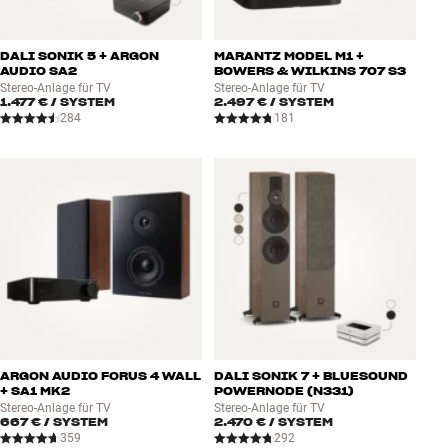
DALI SONIK 5 + ARGON
MARANTZ MODEL M1 +
AUDIO SA2
BOWERS & WILKINS 707 S3
Stereo-Anlage für TV
Stereo-Anlage für TV
1.477 €
/ SYSTEM
2.497 €
/ SYSTEM
284
181
ARGON AUDIO FORUS 4 WALL
DALI SONIK 7 + BLUESOUND
+ SA1 MK2
POWERNODE (N331)
Stereo-Anlage für TV
Stereo-Anlage für TV
667 €
/ SYSTEM
2.470 €
/ SYSTEM
359
292