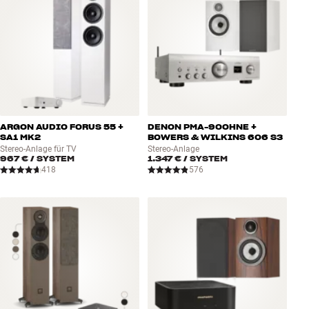
ARGON AUDIO FORUS 55 +
DENON PMA-900HNE +
SA1 MK2
BOWERS & WILKINS 606 S3
Stereo-Anlage für TV
Stereo-Anlage
967 €
/ SYSTEM
1.347 €
/ SYSTEM
418
576