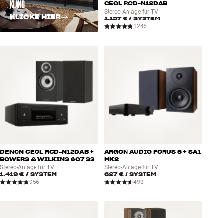
KLANG
CEOL RCD-N12DAB
Stereo-Anlage für TV
KLICKE HIER
1.157 €
/ SYSTEM
1245
DENON CEOL RCD-N12DAB +
ARGON AUDIO FORUS 5 + SA1
BOWERS & WILKINS 607 S3
MK2
Stereo-Anlage für TV
Stereo-Anlage für TV
1.419 €
/ SYSTEM
627 €
/ SYSTEM
956
493