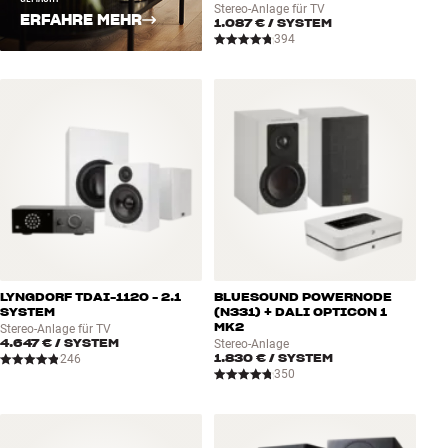
Stereo-Anlage für TV
ERFAHRE MEHR
1.087 €
/ SYSTEM
394
LYNGDORF TDAI-1120 - 2.1
BLUESOUND POWERNODE
SYSTEM
(N331) + DALI OPTICON 1
MK2
Stereo-Anlage für TV
4.647 €
/ SYSTEM
Stereo-Anlage
1.830 €
/ SYSTEM
246
350