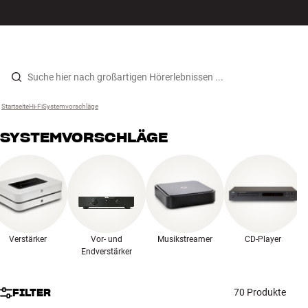
Hi-Fi
MENÜ
STORE FINDEN
ANMELDEN
WARENKORB
Lautsprecher
Zum Inhalt wechseln
Startseite
Hi-Fi
›
Systemvorschläge
›
Plattenspieler
SYSTEMVORSCHLÄGE
Kopfhörer
Surround
TV
Verstärker
Vor- und
Musikstreamer
CD-Player
Systeme
Endverstärker
Kabel
FILTER
70 Produkte