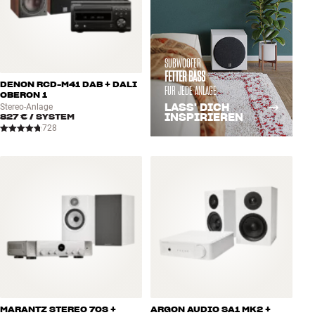
SUBWOOFER
FETTER BASS
DENON RCD-M41 DAB + DALI
FÜR JEDE ANLAGE
OBERON 1
LASS' DICH
Stereo-Anlage
827 €
/ SYSTEM
INSPIRIEREN
728
MARANTZ STEREO 70S +
ARGON AUDIO SA1 MK2 +