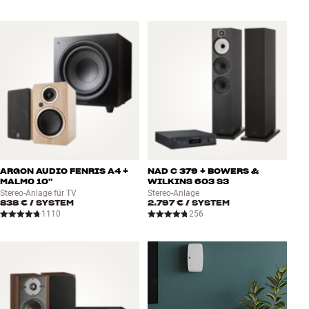
ARGON AUDIO FENRIS A4 +
NAD C 379 + BOWERS &
MALMO 10"
WILKINS 603 S3
Stereo-Anlage für TV
Stereo-Anlage
838 €
/ SYSTEM
2.797 €
/ SYSTEM
1110
256