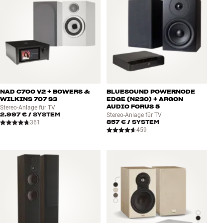
NAD C700 V2 + BOWERS &
BLUESOUND POWERNODE
WILKINS 707 S3
EDGE (N230) + ARGON
AUDIO FORUS 5
Stereo-Anlage für TV
2.997 €
/ SYSTEM
Stereo-Anlage für TV
857 €
/ SYSTEM
361
459