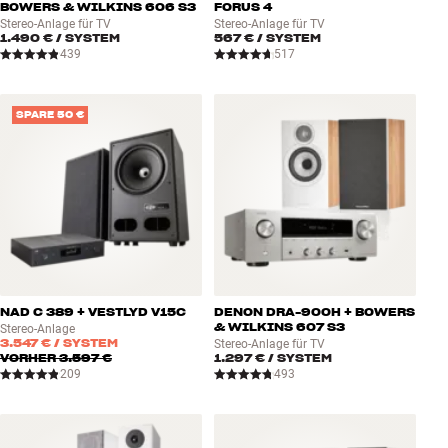
BOWERS & WILKINS 606 S3
FORUS 4
Stereo-Anlage für TV
Stereo-Anlage für TV
1.490 €
/ SYSTEM
567 €
/ SYSTEM
439
517
SPARE 50 €
NAD C 389 + VESTLYD V15C
DENON DRA-900H + BOWERS
& WILKINS 607 S3
Stereo-Anlage
3.547 €
/ SYSTEM
Stereo-Anlage für TV
VORHER
3.597 €
1.297 €
/ SYSTEM
209
493