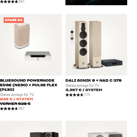
361
SPARE 9%
BLUESOUND POWERNODE
DALI SONIK 9 + NAD C 379
EDGE (N230) + PULSE FLEX
Stereo-Anlage für TV
(P130)
3.397 €
/ SYSTEM
Stereo-Anlage für TV
175
846 €
/ SYSTEM
VORHER
928 €
367