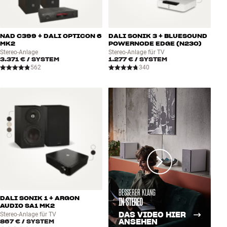
NAD C399 + DALI OPTICON 6
DALI SONIK 3 + BLUESOUND
MK2
POWERNODE EDGE (N230)
Stereo-Anlage
Stereo-Anlage für TV
3.371 €
/ SYSTEM
1.277 €
/ SYSTEM
562
340
BESSERER KLANG
DALI SONIK 1 + ARGON
IN STEREO
AUDIO SA1 MK2
DAS VIDEO HIER
Stereo-Anlage für TV
867 €
/ SYSTEM
ANSEHEN