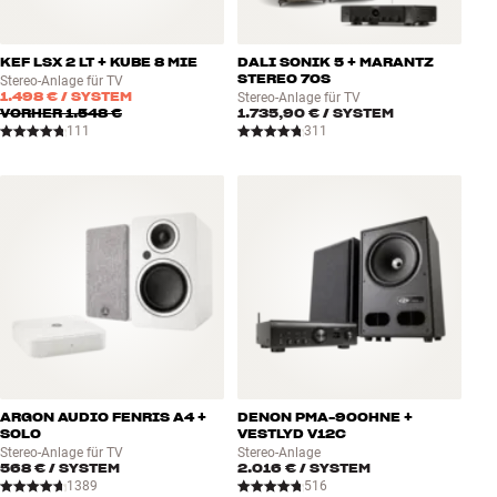
KEF LSX 2 LT + KUBE 8 MIE
DALI SONIK 5 + MARANTZ
STEREO 70S
Stereo-Anlage für TV
1.498 €
/ SYSTEM
Stereo-Anlage für TV
VORHER
1.548 €
1.735,90 €
/ SYSTEM
111
311
ARGON AUDIO FENRIS A4 +
DENON PMA-900HNE +
SOLO
VESTLYD V12C
Stereo-Anlage für TV
Stereo-Anlage
568 €
/ SYSTEM
2.016 €
/ SYSTEM
1389
516