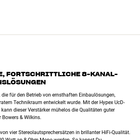
E, FORTSCHRITTLICHE 8-KANAL-
ONSLÖSUNGEN
, die für den Betrieb von ernsthaften Einbaulösungen,
ratem Technikraum entwickelt wurde. Mit der Hypex UcD-
kann dieser Verstärker mühelos die Qualitäten guter
 Bowers & Wilkins.
n vier Stereolautsprechersätzen in brillanter HiFi-Qualität.
 200 Watt an 8 Ohm Mono werden. So kannst Du