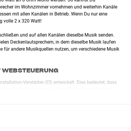
tsprecher im Wohnzimmer vornehmen und weiterhin Kanäle
ssen mit allen Kanälen in Betrieb. Wenn Du nur eine
g volle 2 x 320 Watt!
chließen und auf allen Kanälen dieselbe Musik senden.
ielen Deckenlautsprechern, in dem dieselbe Musik laufen
nge für andere Musikquellen nutzen, um verschiedene Musik
IT WEBSTEUERUNG
tallation-Verstärker (CI) entwickelt. Dies bedeutet, dass
chlüsse für die Platzierung in einem Technikraum/-schrank
 8-120 DSP auf nahezu jede erdenkliche Weise konfiguriert
, die gewünschte Musik, den richtigen Sound und die ideale
nde Leistung und ist auch bei hohen Schalldrücken stabil.