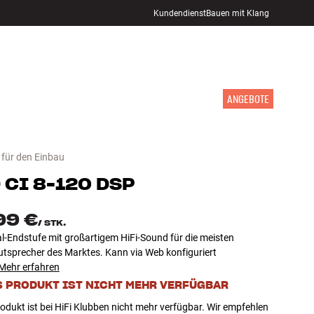
Kundendienst
Bauen mit Klang
STORE FINDEN
ANMELDEN
WARENKORB
INSPIRATION
MARKEN
NEUHEITEN
ANGEBOTE
 für den Einbau
D
CI 8-120 DSP
99 €
/
STK.
l-Endstufe mit großartigem HiFi-Sound für die meisten
utsprecher des Marktes. Kann via Web konfiguriert
Mehr erfahren
S PRODUKT IST NICHT MEHR VERFÜGBAR
odukt ist bei HiFi Klubben nicht mehr verfügbar. Wir empfehlen