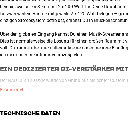
beispielsweise ein Setup mit 2 x 200 Watt für Deine Hauptlau
für zwei weitere Räume mit jeweils 2 x 120 Watt belegen – geme
einzigen Stereosystem betreibst, erhältst Du in Brückenschaltun
Über den globalen Eingang kannst Du einen Musik-Streamer ans
Dies ist normalerweise die Lösung für einen großen Raum mit v
soll. Du kannst aber auch alternativ einen oder mehrere Eingä
in einem oder mehr Räumen abzuspielen.
EIN DEDIZIERTER CI-VERSTÄRKER M
Der NAD CI 8-120 DSP wurde von Grund auf als echter Custom Ins
Flexibilität und Stabilität oberste Priorität haben und alle Ans
Erfahre mehr
optimiert sind. Über die intelligente Weboberfläche kann der CI
werden, sodass Du in allen Räumen, die Du beschallen möchtest
Lautstärke erhältst.
TECHNISCHE DATEN
Die hocheffiziente Klasse-D Konstruktion bietet eine hervorrage