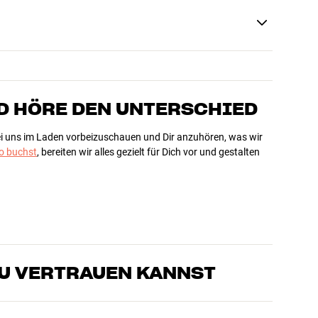
D HÖRE DEN UNTERSCHIED
bei uns im Laden vorbeizuschauen und Dir anzuhören, was wir
 buchst
, bereiten wir alles gezielt für Dich vor und gestalten
DU VERTRAUEN KANNST
sten, die unsere Produkte genau kennen und für großartigen
eimkino. Erzähle uns, wovon Du träumst, und wir finden