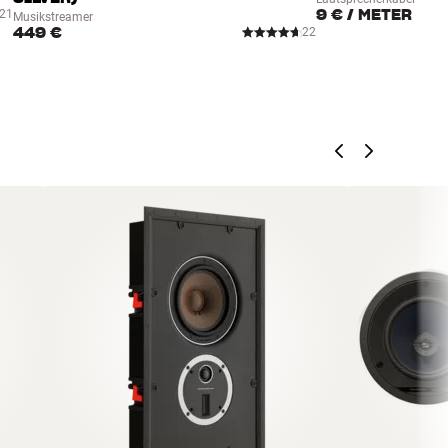
9 €
/ METER
21
Musikstreamer
449 €
22