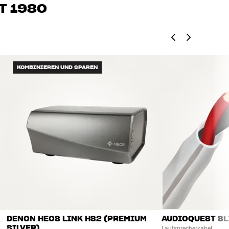
T 1980
edürfnissen und Deinem Budget passt
k, Heimkino und TV sind sorgfältig ausgewählt und auf eine
einen Geldbeutel und die Umwelt.
KOMBINIEREN UND SPAREN
DENON HEOS LINK HS2 (PREMIUM
AUDIOQUEST SLI
SILVER)
Lautsprecherkabel