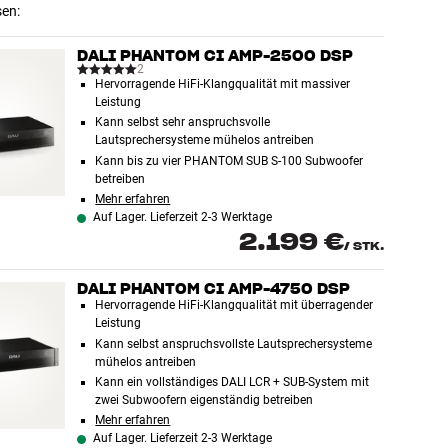
sen:
DALI PHANTOM CI AMP-2500 DSP
2
Hervorragende HiFi-Klangqualität mit massiver
Leistung
Kann selbst sehr anspruchsvolle
Lautsprechersysteme mühelos antreiben
Kann bis zu vier PHANTOM SUB S-100 Subwoofer
betreiben
Mehr erfahren
Auf Lager. Lieferzeit 2-3 Werktage
2.199 €
/
STK.
DALI PHANTOM CI AMP-4750 DSP
Hervorragende HiFi-Klangqualität mit überragender
Leistung
Kann selbst anspruchsvollste Lautsprechersysteme
mühelos antreiben
Kann ein vollständiges DALI LCR + SUB-System mit
zwei Subwoofern eigenständig betreiben
Mehr erfahren
Auf Lager. Lieferzeit 2-3 Werktage