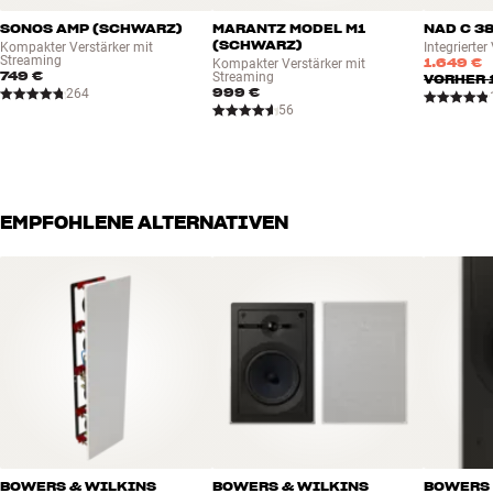
SONOS AMP (SCHWARZ)
MARANTZ MODEL M1
NAD C 3
(SCHWARZ)
Kompakter Verstärker mit
Integrierter
Streaming
1.649 €
Kompakter Verstärker mit
749 €
Streaming
VORHER
999 €
264
56
EMPFOHLENE ALTERNATIVEN
BOWERS & WILKINS
BOWERS & WILKINS
BOWERS 