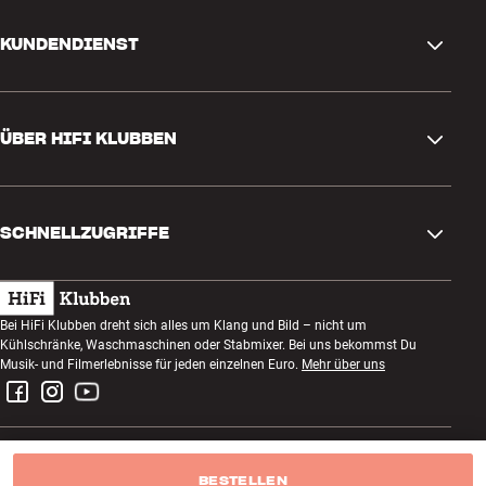
KUNDENDIENST
Kontakt
ÜBER HIFI KLUBBEN
Fragen und Antworten
Rückgabe und Reklamation
Store finden
Bestellung widerrufen
SCHNELLZUGRIFFE
Über uns
Lieferung
Kundenklub
Geschenkkarte
AGB
Abend zum Zuhören
Bei HiFi Klubben dreht sich alles um Klang und Bild – nicht um
Bauen mit Klang
Kühlschränke, Waschmaschinen oder Stabmixer. Bei uns bekommst Du
Datenschutzerklärung
Wettbewerbe
Musik- und Filmerlebnisse für jeden einzelnen Euro.
Mehr über uns
Montage und Installation
Impressum
Jobs bei HiFi Klubben
Miete dir eine SOUNDBOKS
Rückgabe von Elektroschrott
BESTELLEN