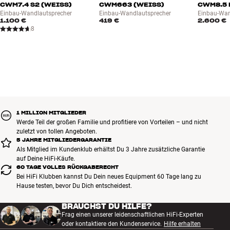
CWM7.4 S2 (WEISS)
CWM663 (WEISS)
CWM8.5 
Einbau-Wandlautsprecher
Einbau-Wandlautsprecher
Einbau-Wan
1.100 €
419 €
2.600 €
8
1 MILLION MITGLIEDER
Werde Teil der großen Familie und profitiere von Vorteilen – und nicht
zuletzt von tollen Angeboten.
5 JAHRE MITGLIEDERGARANTIE
Als Mitglied im Kundenklub erhältst Du 3 Jahre zusätzliche Garantie
auf Deine HiFi-Käufe.
60 TAGE VOLLES RÜCKGABERECHT
Bei HiFi Klubben kannst Du Dein neues Equipment 60 Tage lang zu
Hause testen, bevor Du Dich entscheidest.
BRAUCHST DU HILFE?
Frag einen unserer leidenschaftlichen HiFi-Experten
oder kontaktiere den Kundenservice.
Hilfe erhalten