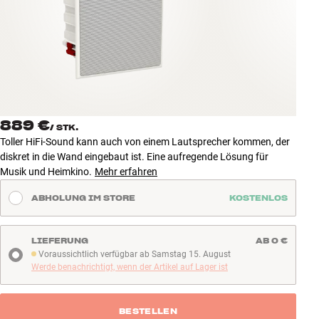
Zubehör
INSPIRATION
MARKEN
NEUHEITEN
889 €
/
STK.
Toller HiFi-Sound kann auch von einem Lautsprecher kommen, der
ANGEBOTE
diskret in die Wand eingebaut ist. Eine aufregende Lösung für
Musik und Heimkino.
Mehr erfahren
Store Finden
ABHOLUNG IM STORE
KOSTENLOS
Kundendienst
Anmelden
Kundendienst
LIEFERUNG
AB 0 €
Bauen mit Klang
Voraussichtlich verfügbar ab Samstag 15. August
Voraussichtlich verfügbar ab Samstag 15. August
Werde benachrichtigt, wenn der Artikel auf Lager ist
BESTELLEN