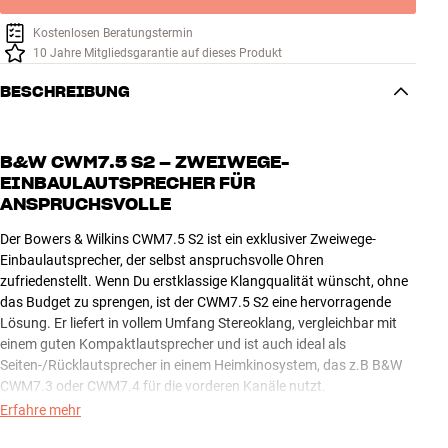
Kostenlosen Beratungstermin
10 Jahre Mitgliedsgarantie auf dieses Produkt
BESCHREIBUNG
B&W CWM7.5 S2 – ZWEIWEGE-
EINBAULAUTSPRECHER FÜR
ANSPRUCHSVOLLE
Der Bowers & Wilkins CWM7.5 S2 ist ein exklusiver Zweiwege-
Einbaulautsprecher, der selbst anspruchsvolle Ohren
zufriedenstellt. Wenn Du erstklassige Klangqualität wünscht, ohne
das Budget zu sprengen, ist der CWM7.5 S2 eine hervorragende
Lösung. Er liefert in vollem Umfang Stereoklang, vergleichbar mit
einem guten Kompaktlautsprecher und ist auch ideal als
Seiten-/Rücklautsprecher in einem Heimkinosystem, das z.B B&W
CWM7.3 oder CWM7.4 für die vorderen Kanäle nutzt.
Erfahre mehr
Der CWM7.5 S2 ist das kleinste Modell der CI700-High-End-Serie