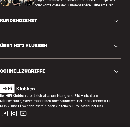
oder kontaktiere den Kundenservice.
Hilfe erhalten
KUNDENDIENST
Kontakt
ÜBER HIFI KLUBBEN
Fragen und Antworten
Rückgabe und Reklamation
Store finden
Bestellung widerrufen
SCHNELLZUGRIFFE
Über uns
Lieferung
Kundenklub
Geschenkkarte
AGB
Abend zum Zuhören
Bei HiFi Klubben dreht sich alles um Klang und Bild – nicht um
Bauen mit Klang
Kühlschränke, Waschmaschinen oder Stabmixer. Bei uns bekommst Du
Datenschutzerklärung
Wettbewerbe
Musik- und Filmerlebnisse für jeden einzelnen Euro.
Mehr über uns
Montage und Installation
Impressum
Jobs bei HiFi Klubben
Miete dir eine SOUNDBOKS