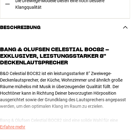
Die Dreiwege-Modelle bieten eine noch bessere
Klangqualität
BESCHREIBUNG
BANG & OLUFSEN CELESTIAL BOC82 –
EXKLUSIVER, LEISTUNGSSTARKER 8"
DECKENLAUTSPRECHER
B&O Celestial BOC82 ist ein leistungsstarker 8“ Zweiwege-
Deckenlautsprecher, der Küche, Wohnzimmer und ähnlich große
Räume mühelos mit Musik in überzeugender Qualität füllt. Der
Hochtöner kann in Richtung Deiner bevorzugten Hörposition
ausgerichtet sowie der Grundklang des Lautsprechers angepasst
werden, um den optimalen Klang im Raum zu erzielen.
Bang & Olufsen Celestial BOC82 sind eine solide Wahl für eine
Einbaulösung, die auf einer speziellen B&O-Lösung mit Beosound
Erfahre mehr
Core und Beoamp 2 basiert. Es spricht jedoch nichts dagegen, den