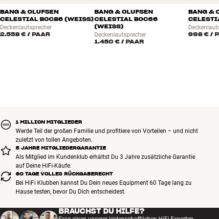
Die Celestial-Lautsprecher von Bang & Olufsen wurden in
BANG & OLUFSEN
BANG & OLUFSEN
BANG & 
CELESTIAL BOC86 (WEISS)
CELESTIAL BOC66
CELESTI
Zusammenarbeit mit Origin Acoustics entwickelt, einem Experten
(WEISS)
Deckenlautsprecher
Deckenlaut
für Einbaulautsprecher für alle denkbaren Zwecke. B&O hat mit der
2.558 €
/ PAAR
998 €
/ 
Deckenlautsprecher
Abstimmung, dem Design sowie der Verwendung des kleinen
1.450 €
/ PAAR
patentierten "Tonarms", der die Leistung des Hochtöners optimiert,
seinen Beitrag geleistet.
BENÖTIGE ICH EINE BACKBOX?
Eine Backbox ist ein separates Gehäuse, das hinter einem in der
Wand oder Decke installierten Einbaulautsprecher montiert wird,
um eine vollständig luftdichte Installation zu erreichen. HiFi
1 MILLION MITGLIEDER
Werde Teil der großen Familie und profitiere von Vorteilen – und nicht
Klubben empfiehlt grundsätzlich den Einbau einer Backbox mit
zuletzt von tollen Angeboten.
einem Volumen von 25 Litern. Wenn dies aus Platzgründen nicht
5 JAHRE MITGLIEDERGARANTIE
möglich ist, gibt es alternative Lösungen.
Mehr über Backboxen
Als Mitglied im Kundenklub erhältst Du 3 Jahre zusätzliche Garantie
kannst Du hier lesen.
auf Deine HiFi-Käufe.
60 TAGE VOLLES RÜCKGABERECHT
Bei HiFi Klubben kannst Du Dein neues Equipment 60 Tage lang zu
Mehr von Bang & Olufsen
Hause testen, bevor Du Dich entscheidest.
BRAUCHST DU HILFE?
Frag einen unserer leidenschaftlichen HiFi-Experten