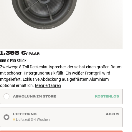
Zubehör
INSPIRATION
MARKEN
NEUHEITEN
1.398 €
/
PAAR
699 € PRO STÜCK.
ANGEBOTE
Zweiwege 8 Zoll Deckenlautsprecher, der selbst einen großen Raum
mit schöner Hintergrundmusik füllt. Ein weißer Frontgrill wird
mitgeliefert. Exklusive Abdeckung aus gefrästem Aluminium
Store Finden
optional erhältlich.
Mehr erfahren
Kundendienst
Anmelden
ABHOLUNG IM STORE
KOSTENLOS
Kundendienst
Bauen mit Klang
LIEFERUNG
AB 0 €
Lieferzeit 3-4 Wochen
Lieferzeit 3-4 Wochen