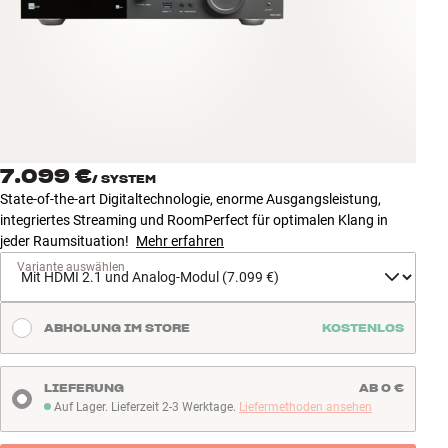
Zubehör
INSPIRATION
MARKEN
NEUHEITEN
7.099 €
/
SYSTEM
State-of-the-art Digitaltechnologie, enorme Ausgangsleistung,
ANGEBOTE
integriertes Streaming und RoomPerfect für optimalen Klang in
jeder Raumsituation!
Mehr erfahren
Variante auswählen
Store Finden
Kundendienst
Anmelden
ABHOLUNG IM STORE
KOSTENLOS
Kundendienst
Bauen mit Klang
LIEFERUNG
AB 0 €
Auf Lager. Lieferzeit 2-3 Werktage.
Liefermethoden ansehen
Auf Lager. Lieferzeit 2-3 Werktage