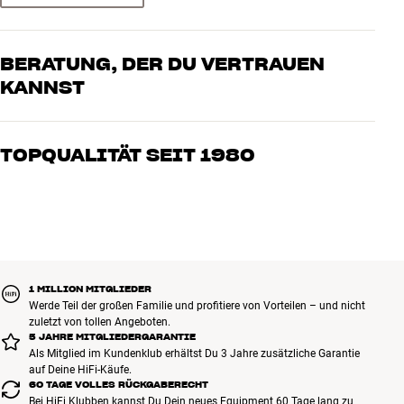
BERATUNG, DER DU VERTRAUEN
KANNST
Unsere Mitarbeiter sind echte Enthusiasten, die unsere Produkte
genau kennen und für großartigen Klang brennen – sei es für Musik
TOPQUALITÄT SEIT 1980
oder Heimkino. Erzähle uns, wovon Du träumst, und wir finden
gemeinsam die Lösung, die zu Deinen Bedürfnissen und Deinem
Alle Produkte von HiFi Klubben für Musik, Heimkino und TV sind
Budget passt
sorgfältig ausgewählt und auf eine lange Lebensdauer ausgelegt.
Gut für Deinen Geldbeutel und die Umwelt.
BUCHE EINEN EXPERTEN
1 MILLION MITGLIEDER
Werde Teil der großen Familie und profitiere von Vorteilen – und nicht
zuletzt von tollen Angeboten.
5 JAHRE MITGLIEDERGARANTIE
Als Mitglied im Kundenklub erhältst Du 3 Jahre zusätzliche Garantie
auf Deine HiFi-Käufe.
60 TAGE VOLLES RÜCKGABERECHT
Bei HiFi Klubben kannst Du Dein neues Equipment 60 Tage lang zu