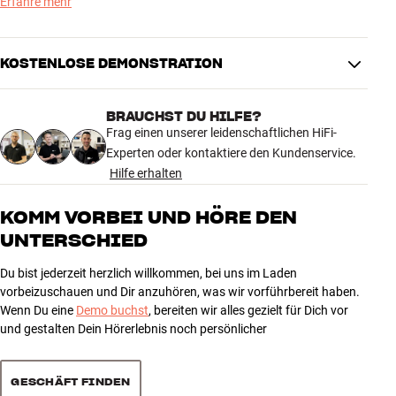
folgen in Kürze.
Erfahre mehr
NOCH KLARER, FREIER UND PRÄZISER
KOSTENLOSE DEMONSTRATION
In der D5-Generation wurde das Gehäuse durch eine verbesserte
Matrix-Versteifung, eine Aluminium-Space-Frame-Verstrebung und
eine neue Aluminium-Oberplatte mit exklusiven Lederdetails
BRAUCHST DU HILFE?
verfeinert. Gleichzeitig wurden die Lautsprecher für noch geringere
Frag einen unserer leidenschaftlichen HiFi-
Verzerrungen und eine noch detailreichere Wiedergabe optimiert.
Experten oder kontaktiere den Kundenservice.
Hilfe erhalten
Das Ergebnis ist ein Standlautsprecher mit enormer Auflösung,
präziser Stereoperspektive und einem Bass, der sowohl tief reicht
KOMM VORBEI UND HÖRE DEN
als auch voll unter Kontrolle bleibt. Ein großer Lautsprecher, aber
UNTERSCHIED
auch einer der naheliegendsten Wege in die absolute High-End-
Klasse.
Du bist jederzeit herzlich willkommen, bei uns im Laden
vorbeizuschauen und Dir anzuhören, was wir vorführbereit haben.
Die neuen Modelle der 800 Series Diamond D5 können ab dem 15.
Wenn Du eine
Demo buchst
, bereiten wir alles gezielt für Dich vor
September in den folgenden Filialen von HiFi Klubben erlebt werden:
und gestalten Dein Hörerlebnis noch persönlicher
Hamburg Stadthausbrücke | München | Essen | Frankfurt | Berlin
Charlottenburg
GESCHÄFT FINDEN
Mehr von Bowers & Wilkins