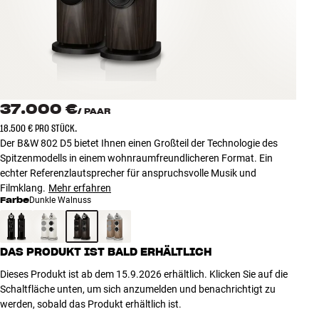
Zubehör
INSPIRATION
MARKEN
37.000 €
/
PAAR
NEUHEITEN
18.500 € PRO STÜCK.
Der B&W 802 D5 bietet Ihnen einen Großteil der Technologie des
ANGEBOTE
Spitzenmodells in einem wohnraumfreundlicheren Format. Ein
echter Referenzlautsprecher für anspruchsvolle Musik und
Filmklang.
Mehr erfahren
Store Finden
Farbe
Dunkle Walnuss
Kundendienst
Anmelden
Kundendienst
DAS PRODUKT IST BALD ERHÄLTLICH
Bauen mit Klang
Dieses Produkt ist ab dem 15.9.2026 erhältlich. Klicken Sie auf die
Schaltfläche unten, um sich anzumelden und benachrichtigt zu
werden, sobald das Produkt erhältlich ist.