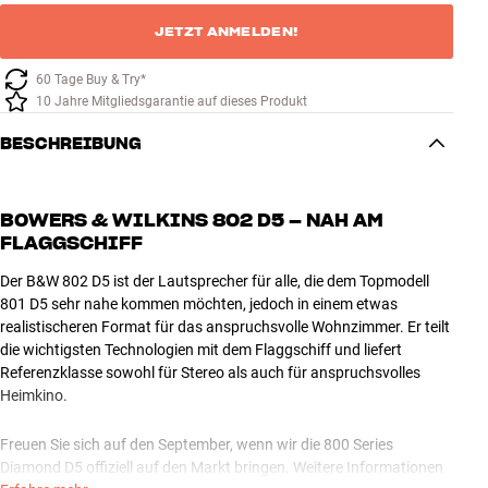
JETZT ANMELDEN!
60 Tage Buy & Try*
10 Jahre Mitgliedsgarantie auf dieses Produkt
BESCHREIBUNG
BOWERS & WILKINS 802 D5 – NAH AM
FLAGGSCHIFF
Der B&W 802 D5 ist der Lautsprecher für alle, die dem Topmodell
801 D5 sehr nahe kommen möchten, jedoch in einem etwas
realistischeren Format für das anspruchsvolle Wohnzimmer. Er teilt
die wichtigsten Technologien mit dem Flaggschiff und liefert
Referenzklasse sowohl für Stereo als auch für anspruchsvolles
Heimkino.
Freuen Sie sich auf den September, wenn wir die 800 Series
Diamond D5 offiziell auf den Markt bringen. Weitere Informationen