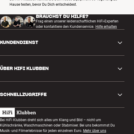
Hause testen, bevor Du Dich entscheidest.
BRAUCHST DU HILFE?
Frag einen unserer leidenschaftlichen HiFi-Experten
oder kontaktiere den Kundenservice.
Hilfe erhalten
KUNDENDIENST
Kontakt
ÜBER HIFI KLUBBEN
Fragen und Antworten
Rückgabe und Reklamation
Store finden
Bestellung widerrufen
SCHNELLZUGRIFFE
Über uns
Lieferung
Kundenklub
Geschenkkarte
AGB
Abend zum Zuhören
Bei HiFi Klubben dreht sich alles um Klang und Bild – nicht um
Bauen mit Klang
Kühlschränke, Waschmaschinen oder Stabmixer. Bei uns bekommst Du
Datenschutzerklärung
Wettbewerbe
Musik- und Filmerlebnisse für jeden einzelnen Euro.
Mehr über uns