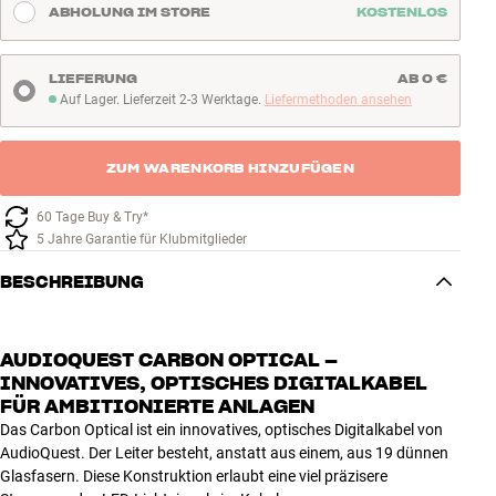
ABHOLUNG IM STORE
KOSTENLOS
LIEFERUNG
AB 0 €
Auf Lager. Lieferzeit 2-3 Werktage.
Liefermethoden ansehen
Auf Lager. Lieferzeit 2-3 Werktage
ZUM WARENKORB HINZUFÜGEN
60 Tage Buy & Try*
5 Jahre Garantie für Klubmitglieder
BESCHREIBUNG
AUDIOQUEST CARBON OPTICAL –
INNOVATIVES, OPTISCHES DIGITALKABEL
FÜR AMBITIONIERTE ANLAGEN
Das Carbon Optical ist ein innovatives, optisches Digitalkabel von
AudioQuest. Der Leiter besteht, anstatt aus einem, aus 19 dünnen
Glasfasern. Diese Konstruktion erlaubt eine viel präzisere