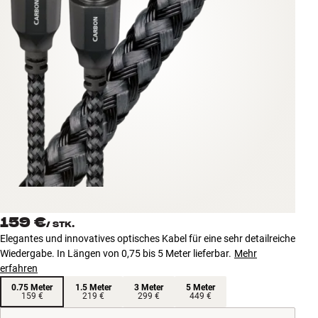
Zubehör
INSPIRATION
MARKEN
NEUHEITEN
ANGEBOTE
Store Finden
Kundendienst
159 €
Anmelden
/
STK.
Kundendienst
Elegantes und innovatives optisches Kabel für eine sehr detailreiche
Bauen mit Klang
Wiedergabe. In Längen von 0,75 bis 5 Meter lieferbar.
Mehr
erfahren
0.75 Meter
1.5 Meter
3 Meter
5 Meter
159 €
219 €
299 €
449 €