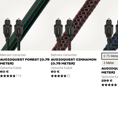
Mehr von AudioQuest
Mehrere Varianten
Mehrere Varianten
0.75 Mete
AUDIOQUEST FOREST (0.75
AUDIOQUEST CINNAMON
3 Meter
METER)
(0.75 METER)
Optische Kabel
Optische Kabel
AUDIOQU
60 €
90 €
METER)
114
22
Optische K
299 €