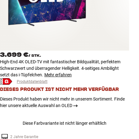
Zubehör
INSPIRATION
MARKEN
NEUHEITEN
3.699 €
/
STK.
High-End 4K OLED-TV mit fantastischer Bildqualität, perfektem
ANGEBOTE
Schwarzwert und überragender Helligkeit. 4-seitiges Ambilight
setzt das i-Tüpfelchen.
Mehr erfahren
Produktdatenblatt
Store Finden
DIESES PRODUKT IST NICHT MEHR VERFÜGBAR
Kundendienst
Anmelden
Dieses Produkt haben wir nicht mehr in unserem Sortiment. Finde
Kundendienst
hier unsere aktuelle Auswahl an OLED
Bauen mit Klang
Diese Farbvariante ist nicht länger erhältlich
2 Jahre Garantie