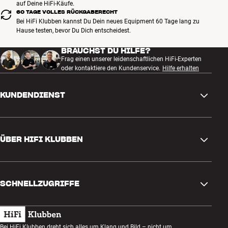
auf Deine HiFi-Käufe.
Standard VESA-Wandhalterung als optionales Zubehör erhältlich
60 TAGE VOLLES RÜCKGABERECHT
Bei HiFi Klubben kannst Du Dein neues Equipment 60 Tage lang zu
Hause testen, bevor Du Dich entscheidest.
BRAUCHST DU HILFE?
Frag einen unserer leidenschaftlichen HiFi-Experten
oder kontaktiere den Kundenservice.
Hilfe erhalten
KUNDENDIENST
Kontakt
ÜBER HIFI KLUBBEN
Fragen und Antworten
Rückgabe und Reklamation
Store finden
Bestellung widerrufen
SCHNELLZUGRIFFE
Über uns
Lieferung
Kundenklub
Geschenkkarte
AGB
Abend zum Zuhören
Bei HiFi Klubben dreht sich alles um Klang und Bild – nicht um