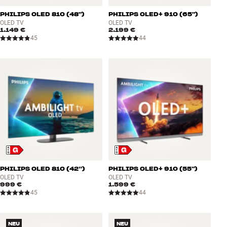
Zubehör
PHILIPS OLED 810 (48")
PHILIPS OLED+ 910 (65")
OLED TV
OLED TV
1.149 €
2.199 €
INSPIRATION
45
44
MARKEN
NEUHEITEN
ANGEBOTE
Store Finden
Kundendienst
Anmelden
PHILIPS OLED 810 (42”)
PHILIPS OLED+ 910 (55")
Kundendienst
OLED TV
OLED TV
Bauen mit Klang
999 €
1.599 €
45
44
NEU
NEU