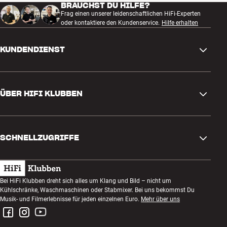
BRAUCHST DU HILFE?
Frag einen unserer leidenschaftlichen HiFi-Experten
oder kontaktiere den Kundenservice.
Hilfe erhalten
KUNDENDIENST
Kontakt
ÜBER HIFI KLUBBEN
Fragen und Antworten
Rückgabe und Reklamation
Store finden
Bestellung widerrufen
SCHNELLZUGRIFFE
Über uns
Lieferung
Kundenklub
Geschenkkarte
AGB
Abend zum Zuhören
Bei HiFi Klubben dreht sich alles um Klang und Bild – nicht um
Bauen mit Klang
Kühlschränke, Waschmaschinen oder Stabmixer. Bei uns bekommst Du
Datenschutzerklärung
Wettbewerbe
Musik- und Filmerlebnisse für jeden einzelnen Euro.
Mehr über uns
Montage und Installation
Impressum
Jobs bei HiFi Klubben
Miete dir eine SOUNDBOKS