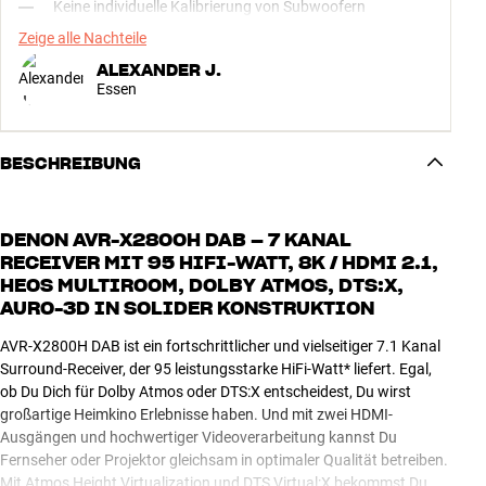
Keine individuelle Kalibrierung von Subwoofern
Zeige alle Nachteile
ALEXANDER J.
Essen
BESCHREIBUNG
DENON AVR-X2800H DAB – 7 KANAL
RECEIVER MIT 95 HIFI-WATT, 8K / HDMI 2.1,
HEOS MULTIROOM, DOLBY ATMOS, DTS:X,
AURO-3D IN SOLIDER KONSTRUKTION
AVR-X2800H DAB ist ein fortschrittlicher und vielseitiger 7.1 Kanal
Surround-Receiver, der 95 leistungsstarke HiFi-Watt* liefert. Egal,
ob Du Dich für Dolby Atmos oder DTS:X entscheidest, Du wirst
großartige Heimkino Erlebnisse haben. Und mit zwei HDMI-
Ausgängen und hochwertiger Videoverarbeitung kannst Du
Fernseher oder Projektor gleichsam in optimaler Qualität betreiben.
Mit Atmos Height Virtualization und DTS Virtual:X bekommst Du