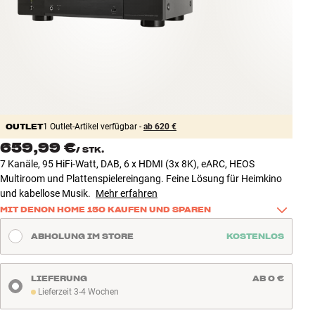
Zubehör
INSPIRATION
MARKEN
NEUHEITEN
OUTLET
1 Outlet-Artikel verfügbar -
ab 620 €
659,99 €
/
STK.
ANGEBOTE
7 Kanäle, 95 HiFi-Watt, DAB, 6 x HDMI (3x 8K), eARC, HEOS
Multiroom und Plattenspielereingang. Feine Lösung für Heimkino
Store Finden
und kabellose Musik.
Mehr erfahren
Kundendienst
MIT DENON HOME 150 KAUFEN UND SPAREN
Anmelden
Kaufe dieses Produkt zusammen mit einem Denon Home 150 und 
Kundendienst
ABHOLUNG IM STORE
KOSTENLOS
spare 100 €. So bringst Du guten Sound ganz einfach in einen 
Bauen mit Klang
weiteren Raum – zum Beispiel in die Küche, ins Büro oder ins 
Schlafzimmer.
LIEFERUNG
AB 0 €
Lieferzeit 3-4 Wochen
Mehr erfahren
Lieferzeit 3-4 Wochen