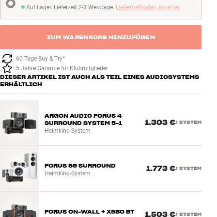
Auf Lager. Lieferzeit 2-3 Werktage.
Liefermethoden ansehen
Auf Lager. Lieferzeit 2-3 Werktage
ZUM WARENKORB HINZUFÜGEN
60 Tage Buy & Try*
5 Jahre Garantie für Klubmitglieder
DIESER ARTIKEL IST AUCH ALS TEIL EINES AUDIOSYSTEMS
ERHÄLTLICH
ARGON AUDIO FORUS 4
1.303 €
SURROUND SYSTEM 5-1
/
SYSTEM
Heimkino-System
FORUS 55 SURROUND
1.773 €
/
SYSTEM
Heimkino-System
FORUS ON-WALL + X580 BT
1.503 €
/
SYSTEM