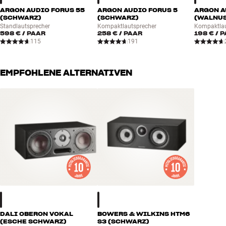
ARGON AUDIO FORUS 55
ARGON AUDIO FORUS 5
ARGON A
(SCHWARZ)
(SCHWARZ)
(WALNU
Standlautsprecher
Kompaktlautsprecher
Kompaktlau
598 €
/ PAAR
258 €
/ PAAR
198 €
/ 
115
191
EMPFOHLENE ALTERNATIVEN
DALI OBERON VOKAL
BOWERS & WILKINS HTM6
(ESCHE SCHWARZ)
S3 (SCHWARZ)