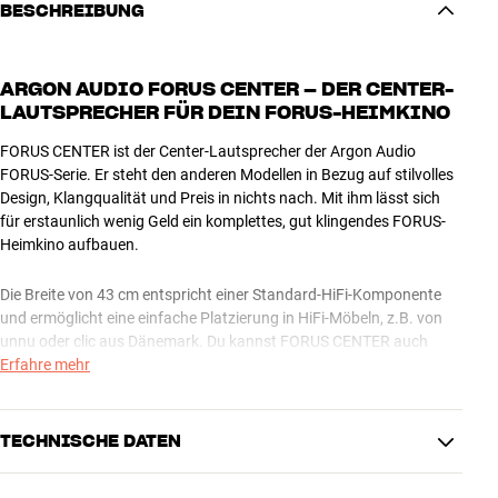
BESCHREIBUNG
ARGON AUDIO FORUS CENTER – DER CENTER-
LAUTSPRECHER FÜR DEIN FORUS-HEIMKINO
FORUS CENTER ist der Center-Lautsprecher der Argon Audio
FORUS-Serie. Er steht den anderen Modellen in Bezug auf stilvolles
Design, Klangqualität und Preis in nichts nach. Mit ihm lässt sich
für erstaunlich wenig Geld ein komplettes, gut klingendes FORUS-
Heimkino aufbauen.
Die Breite von 43 cm entspricht einer Standard-HiFi-Komponente
und ermöglicht eine einfache Platzierung in HiFi-Möbeln, z.B. von
unnu oder clic aus Dänemark. Du kannst FORUS CENTER auch
problemlos an die Wand hängen (Wandhalterung optional).
Erfahre mehr
QUALITÄT FÜR JEDEN CENT
TECHNISCHE DATEN
Der sichtbare Teil der Gehäusefront ist lackiert und sieht großartig
aus, wenn Du die Lautsprecher lieber ohne die Stoffabdeckung
verwenden möchtest. Du wirst keinerlei unschöne