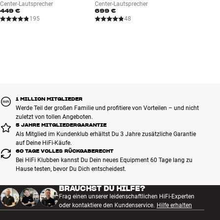
Center-Lautsprecher
Center-Lautsprecher
449 €
699 €
195
48
1 MILLION MITGLIEDER
Werde Teil der großen Familie und profitiere von Vorteilen – und nicht
zuletzt von tollen Angeboten.
5 JAHRE MITGLIEDERGARANTIE
Als Mitglied im Kundenklub erhältst Du 3 Jahre zusätzliche Garantie
auf Deine HiFi-Käufe.
60 TAGE VOLLES RÜCKGABERECHT
Bei HiFi Klubben kannst Du Dein neues Equipment 60 Tage lang zu
Hause testen, bevor Du Dich entscheidest.
BRAUCHST DU HILFE?
Frag einen unserer leidenschaftlichen HiFi-Experten
oder kontaktiere den Kundenservice.
Hilfe erhalten