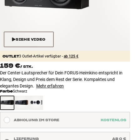
Zubehör
INSPIRATION
MARKEN
SIEHE VIDEO
NEUHEITEN
OUTLET
3 Outlet-Artikel verfügbar -
ab 125 €
159 €
/
STK.
ANGEBOTE
Der Center-Lautsprecher für Dein FORUS-Heimkino entspricht in
Klang, Design und Preis dem Rest der Serie. Kompaktes und
Store Finden
elegantes Design.
Mehr erfahren
Kundendienst
Farbe
Schwarz
Anmelden
Kundendienst
Bauen mit Klang
ABHOLUNG IM STORE
KOSTENLOS
LIEFERUNG
AB 0 €