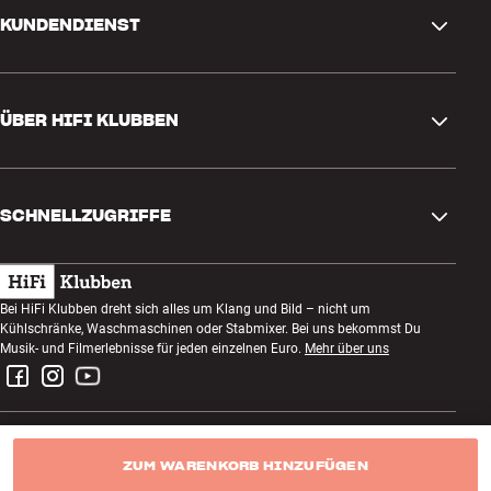
KUNDENDIENST
Kontakt
ÜBER HIFI KLUBBEN
Fragen und Antworten
Rückgabe und Reklamation
Store finden
Bestellung widerrufen
SCHNELLZUGRIFFE
Über uns
Lieferung
Kundenklub
Geschenkkarte
AGB
Abend zum Zuhören
Bei HiFi Klubben dreht sich alles um Klang und Bild – nicht um
Bauen mit Klang
Kühlschränke, Waschmaschinen oder Stabmixer. Bei uns bekommst Du
Datenschutzerklärung
Wettbewerbe
Musik- und Filmerlebnisse für jeden einzelnen Euro.
Mehr über uns
Montage und Installation
Impressum
Jobs bei HiFi Klubben
Miete dir eine SOUNDBOKS
Rückgabe von Elektroschrott
ZUM WARENKORB HINZUFÜGEN
HiFi Klubben Deutschland GmbH
Produktbewertungen