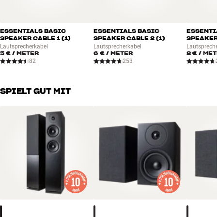
ESSENTIALS BASIC
ESSENTIALS BASIC
ESSENTI
SPEAKER CABLE 1 (1)
SPEAKER CABLE 2 (1)
SPEAKER 
Lautsprecherkabel
Lautsprecherkabel
Lautsprech
5 €
/ METER
6 €
/ METER
8 €
/ ME
82
253
SPIELT GUT MIT