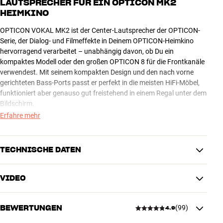
LAUTSPRECHER FÜR EIN OPTICON MK2
HEIMKINO
OPTICON VOKAL MK2 ist der Center-Lautsprecher der OPTICON-
Serie, der Dialog- und Filmeffekte in Deinem OPTICON-Heimkino
hervorragend verarbeitet – unabhängig davon, ob Du ein
kompaktes Modell oder den großen OPTICON 8 für die Frontkanäle
verwendest. Mit seinem kompakten Design und den nach vorne
gerichteten Bass-Ports passt er perfekt in die meisten HiFi-Möbel,
funktioniert aber genauso gut freistehend in einem Regal unter dem
Bildschirm.
Erfahre mehr
Die Tief-/Mittelton-Einheit ist 6,5 Zoll groß und hat wie der Rest der
Serie eine Membran aus Echtholzfasern. Das einzigartige SMC-
Magnetsystem und die Low-Loss-Technologie von DALI
TECHNISCHE DATEN
ermöglichen eine kristallklare Wiedergabe von Stimmen,
Instrumenten und Effekten bei jeder Lautstärke. Die hohen Töne
VIDEO
werden von DALIs exklusivem Doppelhybrid-Hochtöner
LEISTUNG
gehandhabt, der ein hervorragend aufgelöstes Klangbild ohne
Frequenzbereich (-3dB)
47 - 30000 Hz
Aggression liefert. Er sorgt auch für eine optimale Klangverteilung,
BEWERTUNGEN
(
99
)
Gehäusebauart
Bass-Reflex
4.9
selbst wenn Du nicht genau in der Mitte zwischen den
Bi-wire
Nein
Lautsprechern sitzen.