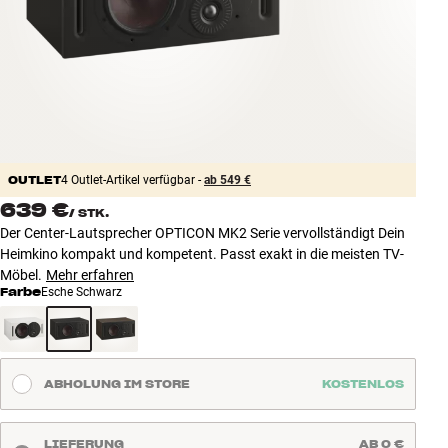
Zubehör
INSPIRATION
MARKEN
NEUHEITEN
OUTLET
4 Outlet-Artikel verfügbar -
ab 549 €
639 €
/
STK.
ANGEBOTE
Der Center-Lautsprecher OPTICON MK2 Serie vervollständigt Dein
Heimkino kompakt und kompetent. Passt exakt in die meisten TV-
Store Finden
Möbel.
Mehr erfahren
Kundendienst
Farbe
Esche Schwarz
Anmelden
Kundendienst
Bauen mit Klang
ABHOLUNG IM STORE
KOSTENLOS
LIEFERUNG
AB 0 €