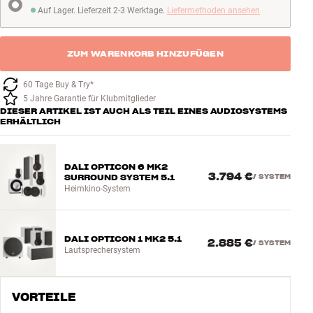
Auf Lager. Lieferzeit 2-3 Werktage.
Liefermethoden ansehen
Auf Lager. Lieferzeit 2-3 Werktage
ZUM WARENKORB HINZUFÜGEN
60 Tage Buy & Try*
5 Jahre Garantie für Klubmitglieder
DIESER ARTIKEL IST AUCH ALS TEIL EINES AUDIOSYSTEMS
ERHÄLTLICH
DALI OPTICON 6 MK2
3.794 €
SURROUND SYSTEM 5.1
/
SYSTEM
Heimkino-System
DALI OPTICON 1 MK2 5.1
2.885 €
/
SYSTEM
Lautsprechersystem
VORTEILE