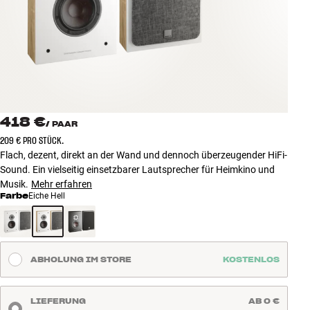
Zubehör
INSPIRATION
MARKEN
NEUHEITEN
418 €
/
PAAR
209 € PRO STÜCK.
ANGEBOTE
Flach, dezent, direkt an der Wand und dennoch überzeugender HiFi-
Sound. Ein vielseitig einsetzbarer Lautsprecher für Heimkino und
Musik.
Mehr erfahren
Store Finden
Farbe
Eiche Hell
Kundendienst
Anmelden
Kundendienst
Bauen mit Klang
ABHOLUNG IM STORE
KOSTENLOS
LIEFERUNG
AB 0 €