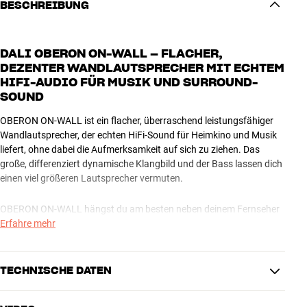
BESCHREIBUNG
DALI OBERON ON-WALL – FLACHER,
DEZENTER WANDLAUTSPRECHER MIT ECHTEM
HIFI-AUDIO FÜR MUSIK UND SURROUND-
SOUND
OBERON ON-WALL ist ein flacher, überraschend leistungsfähiger
Wandlautsprecher, der echten HiFi-Sound für Heimkino und Musik
liefert, ohne dabei die Aufmerksamkeit auf sich zu ziehen. Das
große, differenziert dynamische Klangbild und der Bass lassen dich
einen viel größeren Lautsprecher vermuten.
OBERON ON-WALL hängst du am besten neben deinem Fernseher
auf. Wenn du deine Stereoanlage für TV-Audio verwendest,
Erfahre mehr
bekommst du tolles HiFi-Stereo für Musik und Filme. Wenn du ein
Surround-Heimkino hast, kannst du OBERON ON-WALL sowohl als
Front-Lautsprecher, oder für alle anderen Surround-Kanäle nutzen,
TECHNISCHE DATEN
auch ohne separaten Subwoofer. Dies ist der nach unten
abstrahlenden Bassreflexöffnung gedankt, die den Lautsprecher