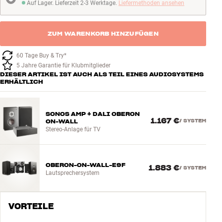
Auf Lager. Lieferzeit 2-3 Werktage.
Liefermethoden ansehen
Auf Lager. Lieferzeit 2-3 Werktage
ZUM WARENKORB HINZUFÜGEN
60 Tage Buy & Try*
5 Jahre Garantie für Klubmitglieder
DIESER ARTIKEL IST AUCH ALS TEIL EINES AUDIOSYSTEMS
ERHÄLTLICH
SONOS AMP + DALI OBERON
1.167 €
ON-WALL
/
SYSTEM
Stereo-Anlage für TV
OBERON-ON-WALL-E9F
1.883 €
/
SYSTEM
Lautsprechersystem
VORTEILE