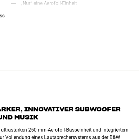
„Nur“ eine Aerofoil-Einheit
ass
ARKER, INNOVATIVER SUBWOOFER
 UND MUSIK
r ultrastarken 250 mm-Aerofoil-Basseinheit und integriertem
 zur Vollendung eines Lautsprechersystems aus der B&W