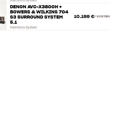
Heimkino-System
DENON AVC-X3800H +
BOWERS & WILKINS 704
10.199 €
S3 SURROUND SYSTEM
/
SYSTEM
5.1
Heimkino-System