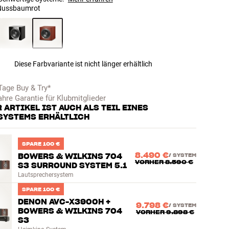
Nussbaumrot
Diese Farbvariante ist nicht länger erhältlich
Tage Buy & Try*
ahre Garantie für Klubmitglieder
 ARTIKEL IST AUCH ALS TEIL EINES
SYSTEMS ERHÄLTLICH
SPARE 100 €
8.490 €
BOWERS & WILKINS 704
/
SYSTEM
VORHER
8.590 €
S3 SURROUND SYSTEM 5.1
Lautsprechersystem
SPARE 100 €
DENON AVC-X3900H +
9.798 €
/
SYSTEM
BOWERS & WILKINS 704
VORHER
9.898 €
S3