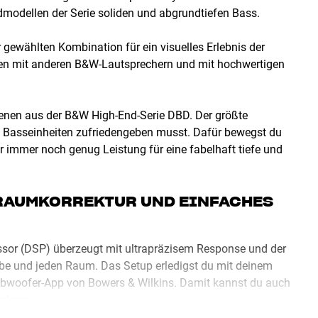
ndmodellen der Serie soliden und abgrundtiefen Bass.
 gewählten Kombination für ein visuelles Erlebnis der
n mit anderen B&W-Lautsprechern und mit hochwertigen
denen aus der B&W High-End-Serie DBD. Der größte
ei Basseinheiten zufriedengeben musst. Dafür bewegst du
ber immer noch genug Leistung für eine fabelhaft tiefe und
 RAUMKORREKTUR UND EINFACHES
ssor (DSP) überzeugt mit ultrapräzisem Response und der
be und jeden Raum. Das Setup erledigst du mit deinem
ubwoofer-App von Bowers & Wilkins. Damit kannst du auch
nieren.