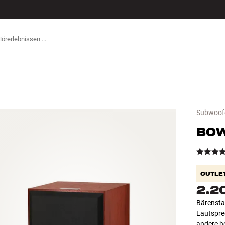
ZUBEHÖR
Subwoof
BOW
OUTLE
2.2
Bärensta
Lautspre
andere h