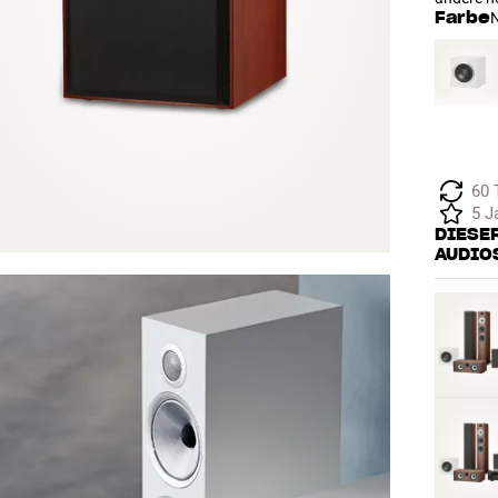
Farbe
60 
5 J
DIESER
AUDIO