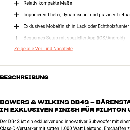
Relativ kompakte Maße
Imponierend tiefer, dynamischer und präziser Tiefb
Exklusives Möbelfinish in Lack oder Echtholzfurnier
Bequemes Setup mit spezieller App (iOS/Android)
Zeige alle Vor- und Nachteile
BESCHREIBUNG
BOWERS & WILKINS DB4S – BÄRENST
IM EXKLUSIVEN FINISH FÜR FILMTON
Der DB4S ist ein exklusiver und innovativer Subwoofer mit eine
Class-D-Verstärker mit satten 1.000 Watt Leistung. Erschaffen