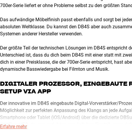
700er-Serie liefert er ohne Probleme selbst zu den größten Sta
Das aufwändige Möbelfinish passt ebenfalls und sorgt bei jeder
absoluten Weltklasse. Du kannst den DB4S aber auch zusamme
Systemen anderer Hersteller verwenden.
Der größte Teil der technischen Lösungen im DB4S entspricht 
Unterschied ist, dass du dich beim DB4S mit einer statt mit zw
dich in einer Preisklasse, die der 700er-Serie entspricht, hast a
dynamische Basswiedergabe bei Filmton und Musik.
DIGITALER PROZESSOR, EINGEBAUTE
SETUP VIA APP
Der innovative im DB4S eingebaute Digital-Vorverstärker/Proze
Möglichkeit zur perfekten Anpassung des Klangs an jede Aufga
Smartphone oder Tablet (iOS/Android) über die dedizierte DBS
den Room EQ steuern und deine persönlichen Einstellungen defi
Erfahre mehr