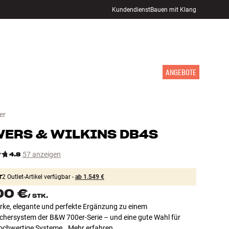
Kundendienst
Bauen mit Klang
STORE FINDEN
ANMELDEN
WARENKORB
INSPIRATION
MARKEN
NEUHEITEN
ANGEBOTE
er
ERS & WILKINS
DB4S
4.8
57 anzeigen
T
2 Outlet-Artikel verfügbar -
ab 1.549 €
00 €
/
STK.
rke, elegante und perfekte Ergänzung zu einem
chersystem der B&W 700er-Serie – und eine gute Wahl für
ochwertige Systeme.
Mehr erfahren