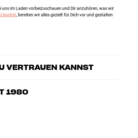
bei uns im Laden vorbeizuschauen und Dir anzuhören, was wir
 buchst
, bereiten wir alles gezielt für Dich vor und gestalten
DU VERTRAUEN KANNST
sten, die unsere Produkte genau kennen und für großartigen
eimkino. Erzähle uns, wovon Du träumst, und wir finden
T 1980
edürfnissen und Deinem Budget passt
k, Heimkino und TV sind sorgfältig ausgewählt und auf eine
einen Geldbeutel und die Umwelt.