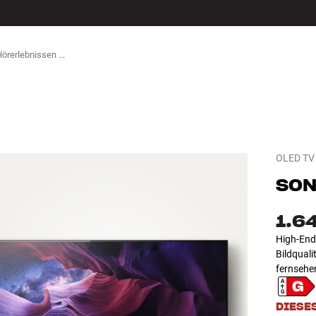
ZUBEHÖR
OLED TV
SON
1.6
High-End 
Bildqual
fernsehe
DIESE