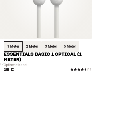
1 Meter
2 Meter
3 Meter
5 Meter
ESSENTIALS BASIC 1 OPTICAL (1
METER)
17
Optische Kabel
15 €
41