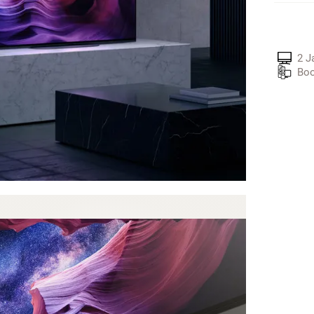
2 J
Boo