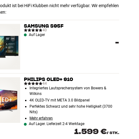
odukt ist bei HiFi Klubben nicht mehr verfügbar. Wir empfehlen
sen:
SAMSUNG S95F
40
Auf Lager
-
PHILIPS OLED+ 910
44
Integriertes Lautsprechersystem von Bowers &
Wilkins
4K OLED-TV mit META 3.0 Bildpanel
Perfektes Schwarz und sehr hohe Helligkeit (3700
Nits)
Mehr erfahren
Auf Lager. Lieferzeit 2-4 Werktage
1.599 €
/
STK.