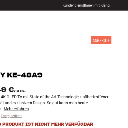
Kundendienst
Bauen mit Klang
STORE FINDEN
ANMELDEN
WARENKORB
INSPIRATION
MARKEN
NEUHEITEN
ANGEBOTE
Y
KE-48A9
49 €
/
STK.
4K OLED TV mit State of the Art Technologie, unübertroffener
ität und exklusivem Design. So gut kann man heute
n!
Mehr erfahren
Energieetikett
S PRODUKT IST NICHT MEHR VERFÜGBAR