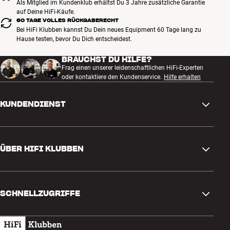
Als Mitglied im Kundenklub erhältst Du 3 Jahre zusätzliche Garantie
auf Deine HiFi-Käufe.
60 TAGE VOLLES RÜCKGABERECHT
Bei HiFi Klubben kannst Du Dein neues Equipment 60 Tage lang zu
Hause testen, bevor Du Dich entscheidest.
BRAUCHST DU HILFE?
Frag einen unserer leidenschaftlichen HiFi-Experten
oder kontaktiere den Kundenservice.
Hilfe erhalten
KUNDENDIENST
Kontakt
ÜBER HIFI KLUBBEN
Fragen und Antworten
Rückgabe und Reklamation
Store finden
Bestellung widerrufen
SCHNELLZUGRIFFE
Über uns
Lieferung
Kundenklub
Geschenkkarte