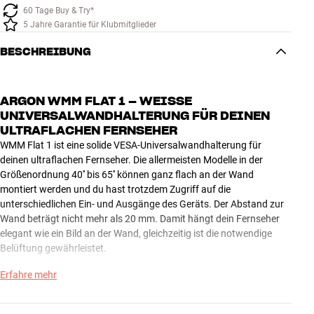
60 Tage Buy & Try*
5 Jahre Garantie für Klubmitglieder
BESCHREIBUNG
ARGON WMM FLAT 1 – WEISSE U
NIVERSALWANDHALTERUNG FÜR DEINEN U
LTRAFLACHEN FERNSEHER
WMM Flat 1 ist eine solide VESA-Universalwandhalterung für
deinen ultraflachen Fernseher. Die allermeisten Modelle in der
Größenordnung 40'' bis 65'' können ganz flach an der Wand
montiert werden und du hast trotzdem Zugriff auf die
unterschiedlichen Ein- und Ausgänge des Geräts. Der Abstand zur
Wand beträgt nicht mehr als 20 mm. Damit hängt dein Fernseher
elegant wie ein Bild an der Wand, gleichzeitig ist die notwendige
Belüftung gewährleistet.
Erfahre mehr
Die verschiedenen Ein- und Ausgänge erreichst du, wenn du an der
Unterseite des Bildschirms ziehst und die beiden Stützen beidseitig
des Beschlags ausklappst. Anschließend schließt du die