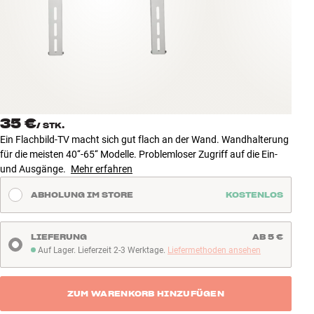
Zubehör
INSPIRATION
MARKEN
NEUHEITEN
35 €
/
STK.
Ein Flachbild-TV macht sich gut flach an der Wand. Wandhalterung
ANGEBOTE
für die meisten 40‘‘-65‘‘ Modelle. Problemloser Zugriff auf die Ein-
und Ausgänge.
Mehr erfahren
Store Finden
ABHOLUNG IM STORE
KOSTENLOS
Kundendienst
Anmelden
Kundendienst
LIEFERUNG
AB 5 €
Bauen mit Klang
Auf Lager. Lieferzeit 2-3 Werktage.
Liefermethoden ansehen
Auf Lager. Lieferzeit 2-3 Werktage
ZUM WARENKORB HINZUFÜGEN