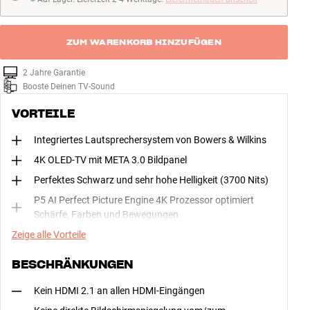
Auf Lager. Lieferzeit 2-4 Werktage
ZUM WARENKORB HINZUFÜGEN
2 Jahre Garantie
Booste Deinen TV-Sound
VORTEILE
Integriertes Lautsprechersystem von Bowers & Wilkins
4K OLED-TV mit META 3.0 Bildpanel
Perfektes Schwarz und sehr hohe Helligkeit (3700 Nits)
P5 AI Perfect Picture Engine 4K Prozessor optimiert
Schärfe, Farben und Bewegungen
Zeige alle Vorteile
BESCHRÄNKUNGEN
Kein HDMI 2.1 an allen HDMI-Eingängen