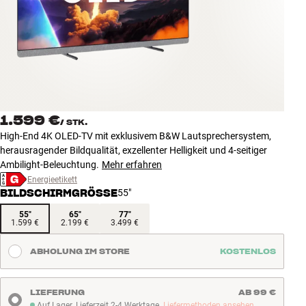
Zubehör
INSPIRATION
MARKEN
NEUHEITEN
1.599 €
/
STK.
High-End 4K OLED-TV mit exklusivem B&W Lautsprechersystem,
ANGEBOTE
herausragender Bildqualität, exzellenter Helligkeit und 4-seitiger
Ambilight-Beleuchtung.
Mehr erfahren
Energieetikett
Store Finden
BILDSCHIRMGRÖSSE
55"
Kundendienst
Anmelden
55"
65"
77"
1.599 €
2.199 €
3.499 €
Kundendienst
Bauen mit Klang
ABHOLUNG IM STORE
KOSTENLOS
LIEFERUNG
AB 99 €
Auf Lager. Lieferzeit 2-4 Werktage.
Liefermethoden ansehen