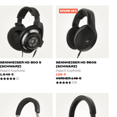
SPARE 15%
SENNHEISER HD 800 S
SENNHEISER HD 560S
(SCHWARZ)
(SCHWARZ)
Head-fi Kopfhörer
Head-fi Kopfhörer
1.649 €
126 €
VORHER
149 €
32
208