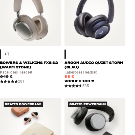
BOWERS & WILKINS PX8 S2
ARGON AUDIO QUIET STORM
(WARM STONE)
(BLAU)
Kabelloses Headset
Kabelloses Headset
649 €
99 €
VORHER
169 €
281
535
GRATIS POWERBANK
GRATIS POWERBANK