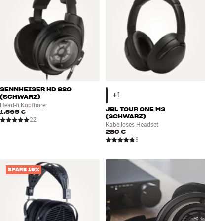
SENNHEISER HD 820
(SCHWARZ)
Head-fi Kopfhörer
JBL TOUR ONE M3
1.595 €
(SCHWARZ)
22
Kabelloses Headset
280 €
8
SPARE 19%