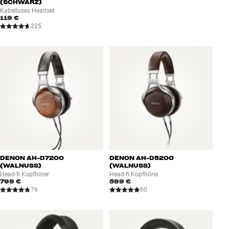
(SCHWARZ)
Kabelloses Headset
119 €
225
DENON AH-D7200
DENON AH-D5200
(WALNUSS)
(WALNUSS)
Head-fi Kopfhörer
Head-fi Kopfhörer
799 €
599 €
76
60