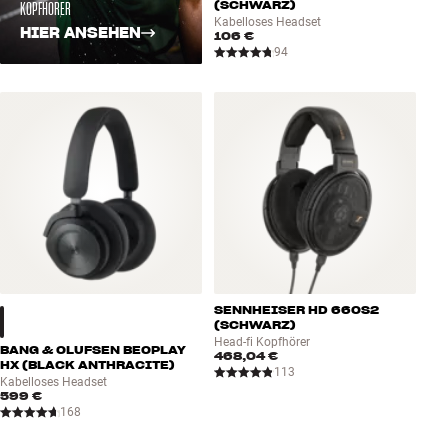
KOPFHÖRER
(SCHWARZ)
Kabelloses Headset
HIER ANSEHEN
106 €
94
SENNHEISER HD 660S2
(SCHWARZ)
Head-fi Kopfhörer
BANG & OLUFSEN BEOPLAY
468,04 €
HX (BLACK ANTHRACITE)
113
Kabelloses Headset
599 €
168