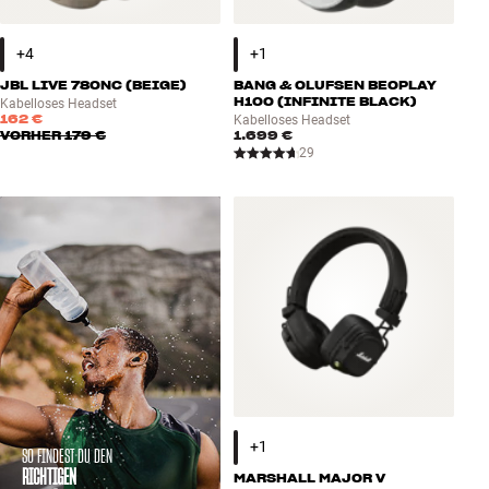
JBL LIVE 780NC (BEIGE)
BANG & OLUFSEN BEOPLAY
H100 (INFINITE BLACK)
Kabelloses Headset
162 €
Kabelloses Headset
VORHER
179 €
1.699 €
29
SO FINDEST DU DEN
RICHTIGEN
MARSHALL MAJOR V