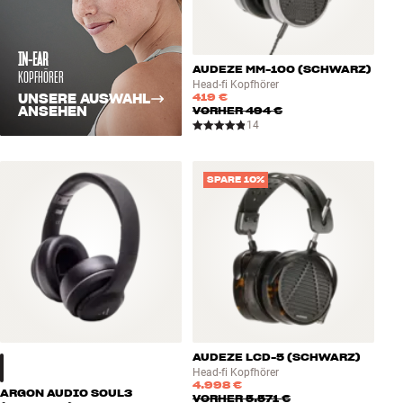
IN-EAR
AUDEZE MM-100 (SCHWARZ)
KOPFHÖRER
Head-fi Kopfhörer
419 €
UNSERE AUSWAHL
ANSEHEN
VORHER
494 €
14
SPARE 10%
AUDEZE LCD-5 (SCHWARZ)
Head-fi Kopfhörer
4.998 €
ARGON AUDIO SOUL3
VORHER
5.571 €