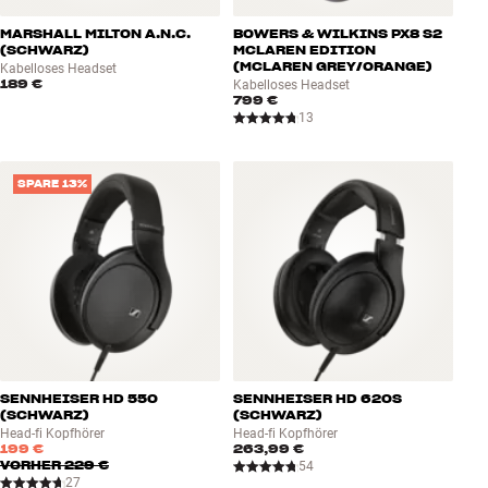
MARSHALL MILTON A.N.C.
BOWERS & WILKINS PX8 S2
(SCHWARZ)
MCLAREN EDITION
(MCLAREN GREY/ORANGE)
Kabelloses Headset
189 €
Kabelloses Headset
799 €
13
SPARE 13%
SENNHEISER HD 550
SENNHEISER HD 620S
(SCHWARZ)
(SCHWARZ)
Head-fi Kopfhörer
Head-fi Kopfhörer
199 €
263,99 €
VORHER
229 €
54
27