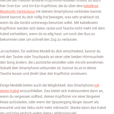
Wie bei den meisten anderen Kopfhörermodellen findest du auch
hier Over-Ear- und On-Ear-Kopfhörer, die du über eine
kabellose
Bluetooth-Verbindung
mit deinem Smartphone verbinden kannst.
Damit kannst du dich völlig frei bewegen, was sehr praktisch ist,
wenn du die Geräte unterwegs benutzen willst. Mit kabellosem
Kopfhörer werden sich deine Jacke und Tasche nicht mehr mit dem
Kabel verheddern, wenn du es eilig hast, um noch den Bus zu
bekommen oder um schnell den Zug zu verlassen.
Je nachdem, für welches Modell du dich entscheidest, kannst du
mit den Tasten oder Touchpads an einer oder beiden Hörmuscheln
den Song ändern, die Lautstärke einstellen oder Anrufe annehmen.
Sobald dein Smartphone verbunden ist, kannst du es in deiner
Tasche lassen und direkt über den Kopfhörer ansteuern.
Einige Modelle bieten auch die Möglichkeit, das Smartphone
mit
einem Kabel
anzuschließen. Das bietet sich insbesondere dann an,
wenn du vergessen solltest, deinen Kopfhörer vor einer längeren
Reise aufzuladen, oder wenn der Spaziergang länger dauert als
erwartet und der Akku nicht mehr mitmacht. Stecke dann das Kabel
ein und höre einfach weiter deine Lieblingsmusik!