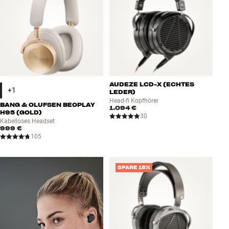
AUDEZE LCD-X (ECHTES
LEDER)
Head-fi Kopfhörer
BANG & OLUFSEN BEOPLAY
1.094 €
H95 (GOLD)
30
Kabelloses Headset
999 €
105
SPARE 15%