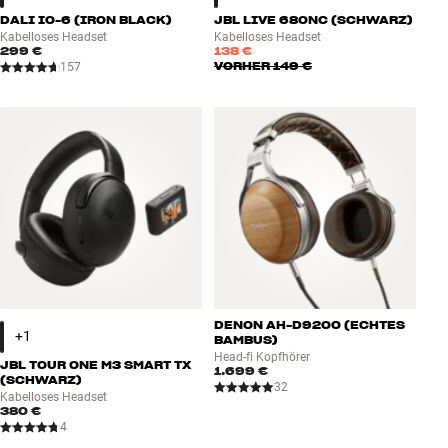
DALI IO-6 (IRON BLACK)
JBL LIVE 680NC (SCHWARZ)
Kabelloses Headset
Kabelloses Headset
299 €
138 €
VORHER
149 €
157
DENON AH-D9200 (ECHTES
BAMBUS)
Head-fi Kopfhörer
JBL TOUR ONE M3 SMART TX
1.699 €
(SCHWARZ)
32
Kabelloses Headset
380 €
4