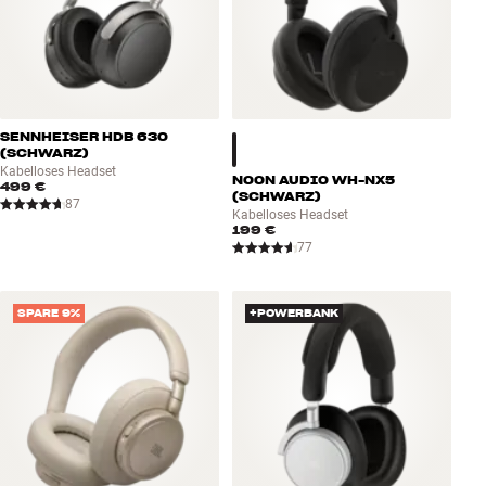
SENNHEISER HDB 630
(SCHWARZ)
Kabelloses Headset
NOON AUDIO WH-NX5
499 €
(SCHWARZ)
87
Kabelloses Headset
199 €
77
SPARE 9%
+POWERBANK