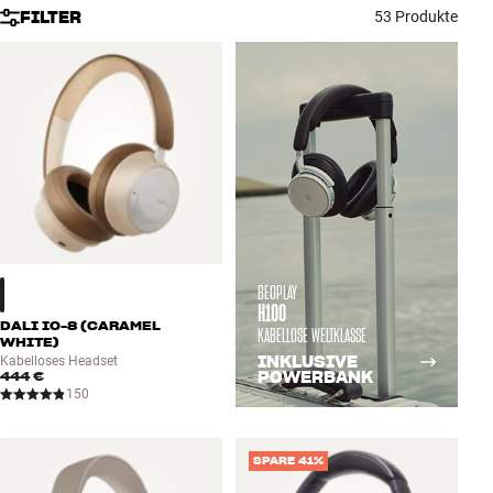
FILTER
53 Produkte
Zubehör
INSPIRATION
MARKEN
NEUHEITEN
ANGEBOTE
BEOPLAY
Store Finden
H100
Kundendienst
DALI IO-8 (CARAMEL
KABELLOSE WELTKLASSE
WHITE)
Anmelden
INKLUSIVE
Kabelloses Headset
Kundendienst
444 €
POWERBANK
Bauen mit Klang
150
SPARE 41%