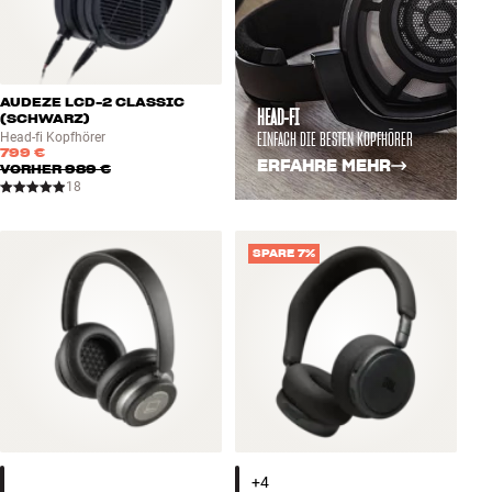
AUDEZE LCD-2 CLASSIC
HEAD-FI
(SCHWARZ)
EINFACH DIE BESTEN KOPFHÖRER
Head-fi Kopfhörer
799 €
ERFAHRE MEHR
VORHER
989 €
18
SPARE 7%