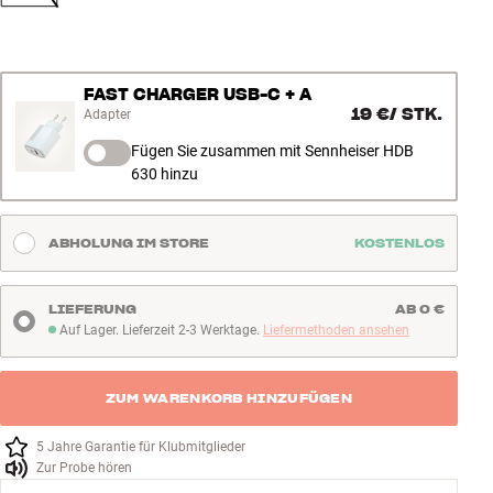
FAST CHARGER USB-C + A
19 €
/
STK.
Adapter
Fügen Sie zusammen mit Sennheiser HDB
630 hinzu
ABHOLUNG IM STORE
KOSTENLOS
LIEFERUNG
AB 0 €
Auf Lager. Lieferzeit 2-3 Werktage.
Liefermethoden ansehen
Auf Lager. Lieferzeit 2-3 Werktage
ZUM WARENKORB HINZUFÜGEN
5 Jahre Garantie für Klubmitglieder
Zur Probe hören