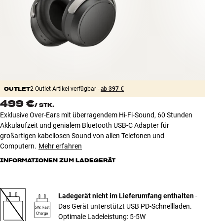
Zubehör
INSPIRATION
MARKEN
NEUHEITEN
OUTLET
2 Outlet-Artikel verfügbar -
ab 397 €
499 €
/
STK.
ANGEBOTE
Exklusive Over-Ears mit überragendem Hi-Fi-Sound, 60 Stunden
Akkulaufzeit und genialem Bluetooth USB-C Adapter für
Store Finden
großartigen kabellosen Sound von allen Telefonen und
Kundendienst
Computern.
Mehr erfahren
Anmelden
INFORMATIONEN ZUM LADEGERÄT
Kundendienst
Bauen mit Klang
Ladegerät nicht im Lieferumfang enthalten
-
Das Gerät unterstützt USB PD-Schnellladen.
5W, Fast
Charge
Optimale Ladeleistung: 5-5W