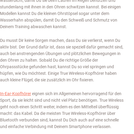
wasserdicht, damit Du sie beim Laufen im Regen benutzen und
stundenlang mit ihnen in den Ohren schwitzen kannst. Bei einigen
Modellen kannst Du die kleinen Ohrstöpsel sogar unter dem
Wasserhahn abspülen, damit Du den Schweiß und Schmutz von
Deinem Training abwaschen kannst.
Du musst Dir keine Sorgen machen, dass Du sie verlierst, wenn Du
aktiv bist. Der Grund dafür ist, dass sie speziell dafür gemacht sind,
auch bei anstrengenden Übungen und plötzlichen Bewegungen in
den Ohren zu halten. Sobald Du die richtige Größe der
Ohrpassstücke gefunden hast, kannst Du so viel springen und
hüpfen, wie Du möchtest. Einige True Wireless-Kopfhörer haben
auch kleine Flügel, die sie zusätzlich im Ohr fixieren.
In-Ear-Kopfhörer
eignen sich im Allgemeinen hervorragend für den
Sport, da sie leicht sind und nicht viel Platz benötigen. True Wireless
geht noch einen Schritt weiter, indem es den Mittelteil überflüssig
macht: das Kabel. Da die meisten True Wireless-Kopfhörer über
Bluetooth verbunden sind, kannst Du Dich auch auf eine schnelle
und einfache Verbindung mit Deinem Smartphone verlassen.