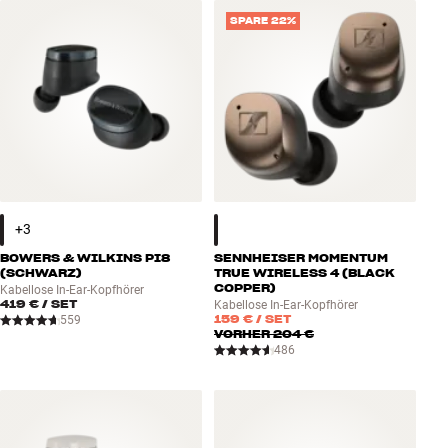
Zubehör
SPARE 22%
INSPIRATION
MARKEN
NEUHEITEN
ANGEBOTE
BOWERS & WILKINS PI8
SENNHEISER MOMENTUM
Store Finden
(SCHWARZ)
TRUE WIRELESS 4 (BLACK
COPPER)
Kabellose In-Ear-Kopfhörer
Kundendienst
419 €
/ SET
Kabellose In-Ear-Kopfhörer
Anmelden
159 €
/ SET
559
VORHER
204 €
Kundendienst
486
Bauen mit Klang