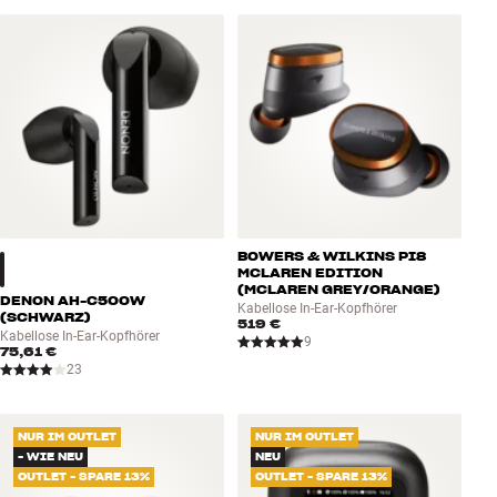
BOWERS & WILKINS PI8
MCLAREN EDITION
(MCLAREN GREY/ORANGE)
DENON AH-C500W
Kabellose In-Ear-Kopfhörer
(SCHWARZ)
519 €
Kabellose In-Ear-Kopfhörer
9
75,61 €
23
NUR IM OUTLET
NUR IM OUTLET
- WIE NEU
NEU
OUTLET - SPARE 13%
OUTLET - SPARE 13%