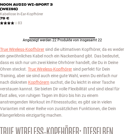
NOON AUDIO WI-SPORT 3
(WEISS)
Kabellose In-Ear-Kopfhörer
79 €
83
Angezeigt werden 22 Produkte von insgesamt 22
True Wireless-Kopfhörer
sind die ultimativen Kopfhörer, da es weder
ein gewöhnliches Kabel noch ein Nackenband gibt. Das bedeutet,
dass es sich nur um zwei kleine Ohrhörer handelt, die Du in Deine
Ohren steckst.
True Wireless-Kopfhörer
sind perfekt für Dein
Training, aber sie sind auch eine gute Wahl, wenn Du einfach nur
nach diskreten
Kopfhörern
suchst, die Du leicht in einer Tasche
verstauen kannst. Sie bieten Dir volle Flexibilität und sind ideal für
fast alles, von ruhigen Tagen im Büro bis hin zu einem
anstrengenden Workout im Fitnessstudio; es gibt sie in vielen
Varianten mit einer Reihe von zusätzlichen Funktionen, die Dein
Klangerlebnis einzigartig machen.
TRUE WIRELESS-KOPFHÖRER: DIESELBEN