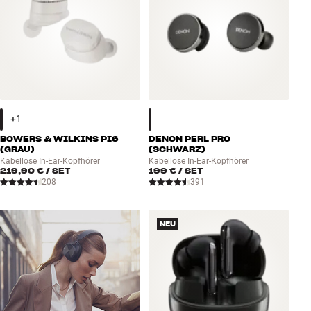
BOWERS & WILKINS PI6
DENON PERL PRO
(GRAU)
(SCHWARZ)
Kabellose In-Ear-Kopfhörer
Kabellose In-Ear-Kopfhörer
219,90 €
/ SET
199 €
/ SET
208
391
NEU