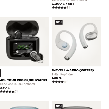
Kabellose In-Ear-Kopfhörer
1.200 €
/ SET
11
NEU
WAVELL 4 AERO (WEISS)
In-Ear Kopfhörer
189 €
JBL TOUR PRO 3 (SCHWARZ)
4
Kabellose In-Ear-Kopfhörer
230 €
51
NEU