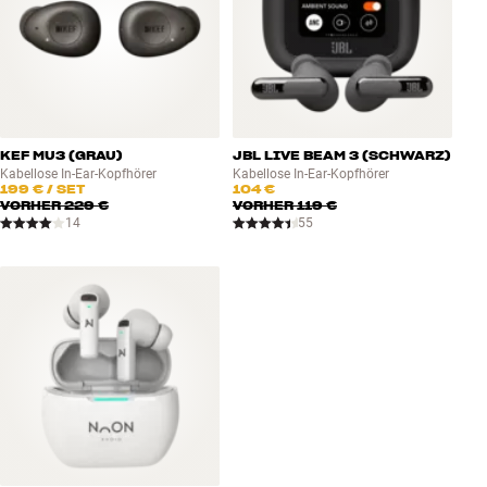
KEF MU3 (GRAU)
JBL LIVE BEAM 3 (SCHWARZ)
Kabellose In-Ear-Kopfhörer
Kabellose In-Ear-Kopfhörer
199 €
/ SET
104 €
VORHER
229 €
VORHER
119 €
14
55