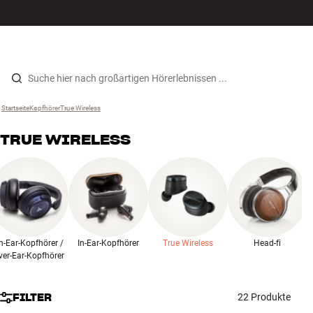
Hi-Fi
MENÜ
STORE FINDEN
ANMELDEN
WARENKORB
Lautsprecher
Zum Inhalt wechseln
Startseite
Kopfhörer
›
True Wireless
›
Plattenspieler
TRUE WIRELESS
Kopfhörer
Surround
TV
n-Ear-Kopfhörer /
In-Ear-Kopfhörer
True Wireless
Head-fi
Systeme
ver-Ear-Kopfhörer
Kabel
FILTER
22 Produkte