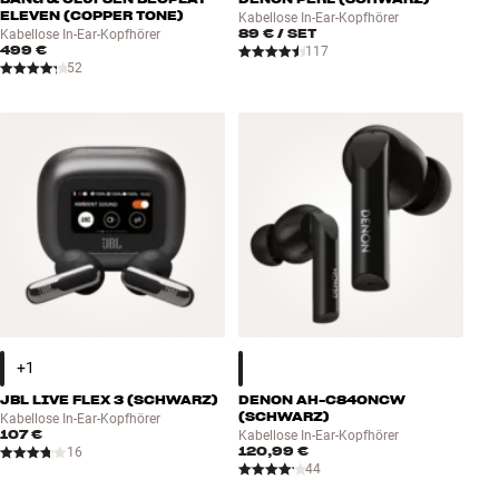
ELEVEN (COPPER TONE)
Kabellose In-Ear-Kopfhörer
89 €
/ SET
Kabellose In-Ear-Kopfhörer
499 €
117
52
JBL LIVE FLEX 3 (SCHWARZ)
DENON AH-C840NCW
(SCHWARZ)
Kabellose In-Ear-Kopfhörer
107 €
Kabellose In-Ear-Kopfhörer
120,99 €
16
44