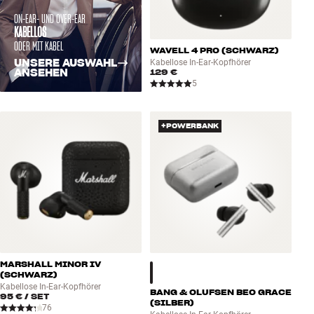
ON-EAR- UND OVER-EAR
KABELLOS
ODER MIT KABEL
WAVELL 4 PRO (SCHWARZ)
UNSERE AUSWAHL
Kabellose In-Ear-Kopfhörer
ANSEHEN
129 €
5
+POWERBANK
MARSHALL MINOR IV
(SCHWARZ)
Kabellose In-Ear-Kopfhörer
BANG & OLUFSEN BEO GRACE
95 €
/ SET
(SILBER)
76