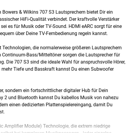
Bowers & Wilkins 707 S3 Lautsprechern bietet Dir ein
ischer HiFi-Qualität verbindet. Der kraftvolle Verstärker
, sei es für Musik oder TV-Sound. HDMI eARC sorgt für eine
 bequem über Deine TV-Fernbedienung regeln kannst.
 Technologien, die normalerweise größeren Lautsprechern
 Continuum-Bass/Mitteltöner sorgen die Lautsprecher für
g. Die 707 S3 sind die ideale Wahl für anspruchsvolle Hörer,
h mehr Tiefe und Basskraft kannst Du einen Subwoofer
, sondern ein fortschrittlicher digitaler Hub für Dein
ay 2 und Bluetooth kannst Du kabellos Musik von nahezu
dem einen dedizierten Plattenspielereingang, damit Du
st.
c Amplifier Module) Technologie, die extrem niedrige