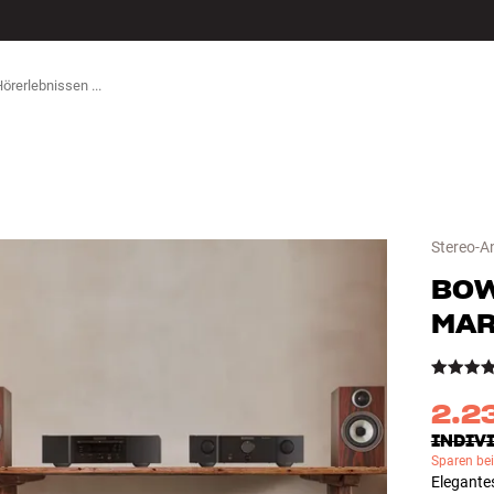
ZUBEHÖR
Stereo-A
BOW
MAR
2.2
INDIVI
Sparen be
Elegante