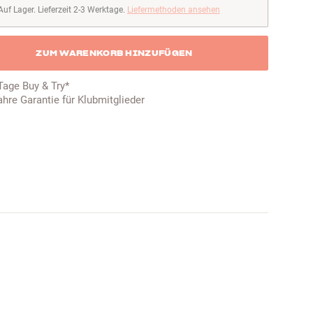
Auf Lager. Lieferzeit 2-3 Werktage.
Liefermethoden ansehen
uf Lager. Lieferzeit 2-3 Werktage
ZUM WARENKORB HINZUFÜGEN
Tage Buy & Try*
ahre Garantie für Klubmitglieder