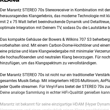
Der Marantz STEREO 70s Stereoreceiver in Kombination mit den 
herausragendes Klangerlebnis, das moderne Technologie mit klass
mit 2 x 75 Watt liefert beeindruckende Dynamik und Detailtreue
optimale Integration mit Deinem TV, sodass Du die Lautstärke
Das kompakte Gehäuse der Bowers & Wilkins 707 S3 beherbergt
vorbehalten sind. Mit einem Carbon-Dome-Hochtöner und einem
eine präzise und klare Klangwiedergabe mit minimaler Verzerrun
die hochauflösenden und neutralen Klang bevorzugen. Für noc
hinzufügen, um das Klangspektrum zu vervollständigen.
Der Marantz STEREO 70s ist nicht nur ein traditioneller Verstärker
gesamtes Musik-Setup. Mit integriertem HEOS-Multiroom, AirPl
jeder Quelle streamen. Für Vinyl-Fans bietet der STEREO 70s zu
Deine analoge Sammlung in echter HiFi-Qualität genießen kann
Marantz ist bekannt für seine einzigartige HDAM (Hyper Dynami