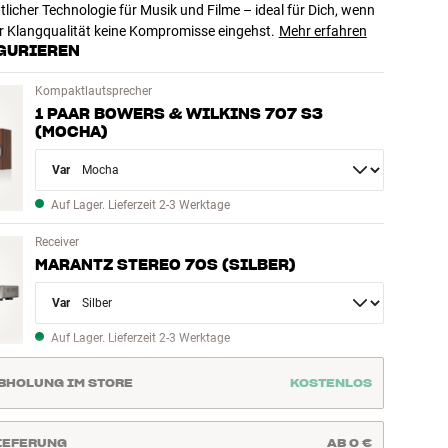
ttlicher Technologie für Musik und Filme – ideal für Dich, wenn
er Klangqualität keine Kompromisse eingehst.
Mehr erfahren
GURIEREN
Kompaktlautsprecher
1 PAAR BOWERS & WILKINS 707 S3
(MOCHA)
Variant
Auf Lager. Lieferzeit 2-3 Werktage
Receiver
MARANTZ STEREO 70S (SILBER)
Variant
Auf Lager. Lieferzeit 2-3 Werktage
BHOLUNG IM STORE
KOSTENLOS
IEFERUNG
AB 0 €