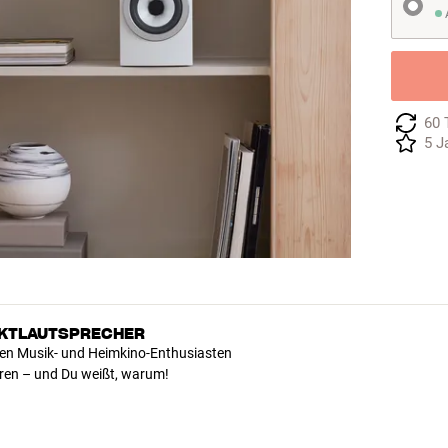
A
60 
5 J
AKTLAUTSPRECHER
len Musik- und Heimkino-Enthusiasten
ören – und Du weißt, warum!