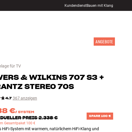
Kundendienst
Bauen mit Klang
STORE FINDEN
ANMELDEN
WARENKORB
INSPIRATION
MARKEN
NEUHEITEN
ANGEBOTE
nlage für TV
ERS & WILKINS
707 S3 +
ANTZ STEREO 70S
4.7
367 anzeigen
38 €
/
SYSTEM
SPARE 100 €
DUELLER PREIS 2.338 €
im Gesamtpaket 100 €
s HiFi-System mit warmem, natürlichem HiFi-Klang und