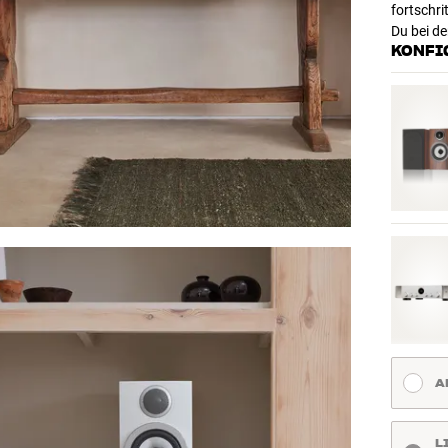
fortschri
Du bei d
KONFI
A
L