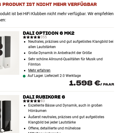
S PRODUKT IST NICHT MEHR VERFÜGBAR
odukt ist bei HiFi Klubben nicht mehr verfügbar. Wir empfehlen
sen:
DALI OPTICON 6 MK2
355
Neutrales, präzises und gut aufgelöstes Klangbild bei
allen Lautstärken
Große Dynamik in Anbetracht der Größe
Sehr schöne Allround-Qualitäten für Musik und
Filmton
Mehr erfahren
Auf Lager. Lieferzeit 2-3 Werktage
1.598 €
/
PAAR
DALI RUBIKORE 6
83
Exzellente Bässe und Dynamik, auch in großen
Hörräumen
Äußerst neutrales, präzises und gut aufgelöstes
Klangbild bei jeder Lautstärke
Offene, detaillierte und mühelose