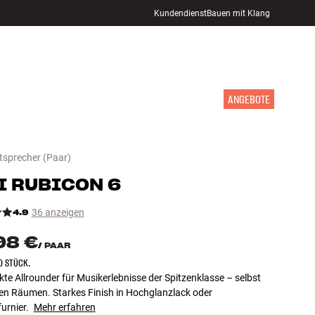
Kundendienst
Bauen mit Klang
STORE FINDEN
ANMELDEN
WARENKORB
INSPIRATION
MARKEN
NEUHEITEN
ANGEBOTE
tsprecher
(Paar)
I
RUBICON 6
4.9
36 anzeigen
98 €
/
PAAR
O STÜCK.
kte Allrounder für Musikerlebnisse der Spitzenklasse – selbst
ren Räumen. Starkes Finish in Hochglanzlack oder
urnier.
Mehr erfahren