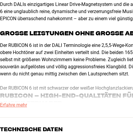
Durch DALIs einzigartiges Linear Drive-Magnetsystem und die ak
6 eine unglaublich reine, dynamische und verzerrungsfreie Musik
EPICON überraschend nahekommt – aber zu einem viel günstige
GROSSE LEISTUNGEN OHNE GROSSE A
Der RUBICON 6 ist in der DALI Terminologie eine 2,5,5-Wege-Konst
obere Hochtöner auf zwei Einheiten verteilt sind. Die beiden 16
selbst mit größeren Wohnzimmern keine Probleme. Zugleich li
souverän aufgelöstes und völlig aggressionsfreies Klangbild. D
wenn du nicht genau mittig zwischen den Lautsprechern sitzt.
Der RUBICON 6 ist mit schwarzer oder weißer Hochglanzlackierun
RUBICON – HIGH-END-QUALITÄTEN F
MUSIKLIEBHABER
Erfahre mehr
Die RUBICON-Serie ist das Ergebnis langer und harter Arbeit, u
neue Serie für preisbewusstere Musikliebhaber zu übertragen. 
TECHNISCHE DATEN
anderen bewährten Technologien aus dem eigenen Haus und schu