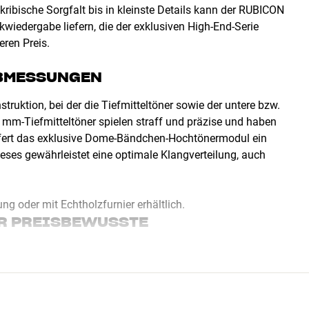
ribische Sorgfalt bis in kleinste Details kann der RUBICON
wiedergabe liefern, die der exklusiven High-End-Serie
ren Preis.
BMESSUNGEN
ruktion, bei der die Tiefmitteltöner sowie der untere bzw.
5 mm-Tiefmitteltöner spielen straff und präzise und haben
efert das exklusive Dome-Bändchen-Hochtönermodul ein
ieses gewährleistet eine optimale Klangverteilung, auch
g oder mit Echtholzfurnier erhältlich.
ÜR PREISBEWUSSTE
m die Qualitäten der DALI EPICON Premium-Modelle in eine
DALI kombinierte die Errungenschaften der EPICON-Serie mit
f so ein völlig neues, einzigartiges Produkt. So kommst