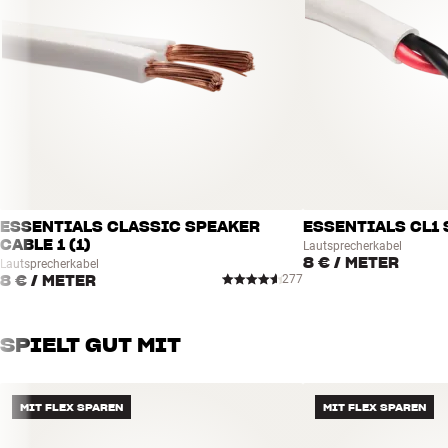
ALLGEMEINE MERKMALE
Kategorie : 2-Wege-Lautsprecher für Deckeneinbau
Impedanz : 8 Ohm (min. 4,5 Ohm)
Bass : 6" Glasfasergewebe
Farbe : Weiß Matt (überlackierbar)
Größe : 24,0 cm (Durchmesser)
Hochtöner : 1" Softdome
Frequenzbereich (-6 dB) : 45–50.000 Hz
Empfindlichkeit : 87 dB Bi-wire
ESSENTIALS CLASSIC SPEAKER
ESSENTIALS CL1 
Schwenkbarer Hochtöner
CABLE 1 (1)
Lautsprecherkabel
8 €
/ METER
QuickDog-Montage
Lautsprecherkabel
8 €
/ METER
277
Montageöffnung: 20,2 cm (Durchmesser)
Mindesteinbautiefe hinter Lautsprecher (gemessen ab Montageoberfläch
Vorsprung zur Oberfläche: 4 mm
SPIELT GUT MIT
Viereckiger Frontgrill und Back Box (BB 6C) als Zubehör erhältlich
MIT FLEX SPAREN
MIT FLEX SPAREN