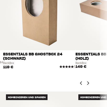
ESSENTIALS BB GHOSTBOX 24
ESSENTIALS BB
(SCHWARZ)
(HOLZ)
84
BackBox
BackBox
149 €
119 €
5
KOMBINIEREN UND SPAREN
KOMBINIEREN UND