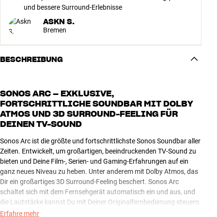
und bessere Surround-Erlebnisse
ASKN S.
Bremen
BESCHREIBUNG
SONOS ARC – EXKLUSIVE,
FORTSCHRITTLICHE SOUNDBAR MIT DOLBY
ATMOS UND 3D SURROUND-FEELING FÜR
DEINEN TV-SOUND
Sonos Arc ist die größte und fortschrittlichste Sonos Soundbar aller
Zeiten. Entwickelt, um großartigen, beeindruckenden TV-Sound zu
bieten und Deine Film-, Serien- und Gaming-Erfahrungen auf ein
ganz neues Niveau zu heben. Unter anderem mit Dolby Atmos, das
Dir ein großartiges 3D Surround-Feeling beschert. Sonos Arc
schaltet sich mit dem Fernsehgerät automatisch ein und aus, und
die Lautstärke kannst Du mit Deiner Originalfernbedienung steuern.
Die Sprachsteuerung mit eingebauten Mikrofonen rundet das tolle
Erfahre mehr