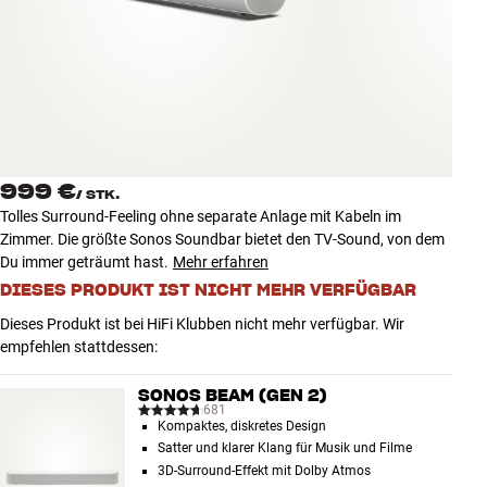
Zubehör
INSPIRATION
MARKEN
NEUHEITEN
999 €
/
STK.
Tolles Surround-Feeling ohne separate Anlage mit Kabeln im
ANGEBOTE
Zimmer. Die größte Sonos Soundbar bietet den TV-Sound, von dem
Du immer geträumt hast.
Mehr erfahren
DIESES PRODUKT IST NICHT MEHR VERFÜGBAR
Store Finden
Kundendienst
Dieses Produkt ist bei HiFi Klubben nicht mehr verfügbar. Wir
Anmelden
empfehlen stattdessen:
Kundendienst
Bauen mit Klang
SONOS BEAM (GEN 2)
681
Kompaktes, diskretes Design
Satter und klarer Klang für Musik und Filme
3D-Surround-Effekt mit Dolby Atmos