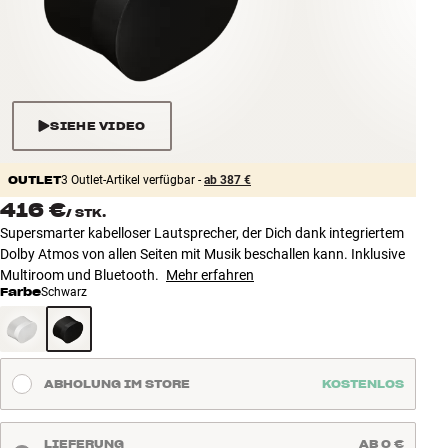
Zubehör
INSPIRATION
MARKEN
SIEHE VIDEO
NEUHEITEN
OUTLET
3 Outlet-Artikel verfügbar -
ab 387 €
416 €
/
STK.
ANGEBOTE
Supersmarter kabelloser Lautsprecher, der Dich dank integriertem
Dolby Atmos von allen Seiten mit Musik beschallen kann. Inklusive
Store Finden
Multiroom und Bluetooth.
Mehr erfahren
Kundendienst
Farbe
Schwarz
Anmelden
Kundendienst
Bauen mit Klang
ABHOLUNG IM STORE
KOSTENLOS
LIEFERUNG
AB 0 €