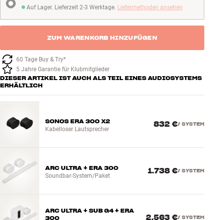
Auf Lager. Lieferzeit 2-3 Werktage.
Liefermethoden ansehen
Auf Lager. Lieferzeit 2-3 Werktage
ZUM WARENKORB HINZUFÜGEN
60 Tage Buy & Try*
5 Jahre Garantie für Klubmitglieder
DIESER ARTIKEL IST AUCH ALS TEIL EINES AUDIOSYSTEMS
ERHÄLTLICH
SONOS ERA 300 X2
832 €
/
SYSTEM
Kabelloser Lautsprecher
ARC ULTRA + ERA 300
1.738 €
/
SYSTEM
Soundbar-System/Paket
ARC ULTRA + SUB G4 + ERA
2.563 €
300
/
SYSTEM