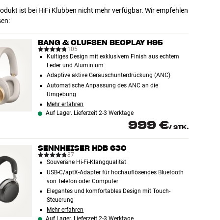
odukt ist bei HiFi Klubben nicht mehr verfügbar. Wir empfehlen
sen:
BANG & OLUFSEN BEOPLAY H95
105
Kultiges Design mit exklusivem Finish aus echtem
Leder und Aluminium
Adaptive aktive Geräuschunterdrückung (ANC)
Automatische Anpassung des ANC an die
Umgebung
Mehr erfahren
Auf Lager. Lieferzeit 2-3 Werktage
999 €
/
STK.
SENNHEISER HDB 630
87
Souveräne Hi-Fi-Klangqualität
USB-C/aptX-Adapter für hochauflösendes Bluetooth
von Telefon oder Computer
Elegantes und komfortables Design mit Touch-
Steuerung
Mehr erfahren
Auf Lager. Lieferzeit 2-3 Werktage