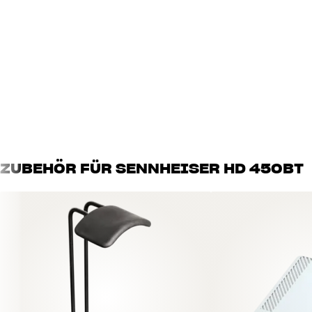
Kabellose Übertragung
Bluetooth-Empfang
PRODUKTDATEN
Technologien
ANC, aptX
MASSE UND DESIGN
Kabellänge
1,4 m
Faltbar
Ja
Farbe
Weiß
ZUBEHÖR FÜR SENNHEISER HD 450BT
Gewicht (kg)
0,5
Gewicht der Verpackung (kg)
0,56
Maße (Verpackung)
19,5 x 10 x 23 cm (breite x höh
AKKULEISTUNG
Kabelloses Laden
Nein
Maximale Laufzeit pro Ladung
30
Ladezeit
2
Max. Akkulaufzeit
30