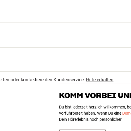
 oder Weiß erhältlich.
Verkehr oder in vergleichbaren Situationen sicherheitshalber
11
4.1
9
erten oder kontaktiere den Kundenservice.
Hilfe erhalten
2
24 anzeigen
0
KOMM VORBEI UN
2
Du bist jederzeit herzlich willkommen, 
vorführbereit haben. Wenn Du eine
Demo
l app
Dein Hörerlebnis noch persönlicher
Sortieren