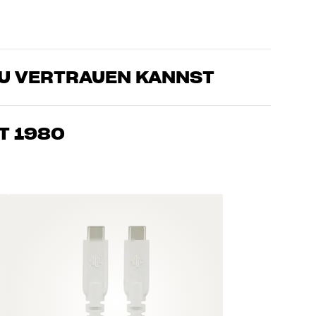
DU VERTRAUEN KANNST
sten, die unsere Produkte genau kennen und für großartigen
eimkino. Erzähle uns, wovon Du träumst, und wir finden
T 1980
edürfnissen und Deinem Budget passt
k, Heimkino und TV sind sorgfältig ausgewählt und auf eine
einen Geldbeutel und die Umwelt.