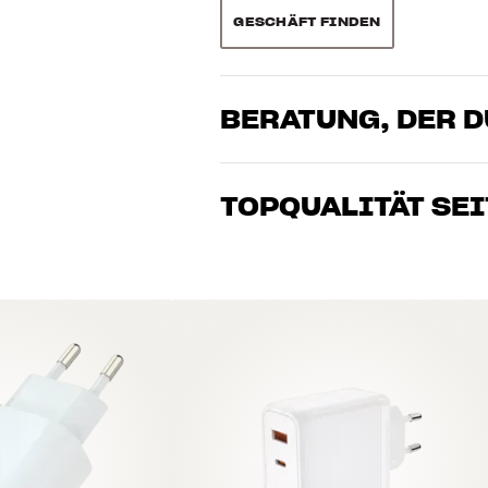
GESCHÄFT FINDEN
BERATUNG, DER 
Unsere Mitarbeiter sind echte Enthusia
Klang brennen – sei es für Musik oder H
TOPQUALITÄT SEI
gemeinsam die Lösung, die zu Deinen B
Alle Produkte von HiFi Klubben für Musi
lange Lebensdauer ausgelegt. Gut für D
BUCHE EINEN EXPERTEN
e x tiefe)