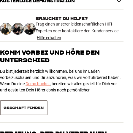
KOSTENLOSE DEMONSTRATION
BILD
Game mode
Ja
BRAUCHST DU HILFE?
Full / edge backlight
Full Backlight
Frag einen unserer leidenschaftlichen HiFi-
Experten oder kontaktiere den Kundenservice.
SMART TV
Hilfe erhalten
USB Recording
Ja
KOMM VORBEI UND HÖRE DEN
VERBINDUNGEN
UNTERSCHIED
Kabellose Übertragung
Airplay 2
Du bist jederzeit herzlich willkommen, bei uns im Laden
vorbeizuschauen und Dir anzuhören, was wir vorführbereit haben.
ENERGIE
Wenn Du eine
Demo buchst
, bereiten wir alles gezielt für Dich vor
Standby-Stromverbrauch (watt)
0,5 watt
und gestalten Dein Hörerlebnis noch persönlicher
MASSE UND DESIGN
GESCHÄFT FINDEN
VESA
400x300
Farbe
Schwarz
Modell / Variante
Titan Black
Gewicht (kg)
33,6