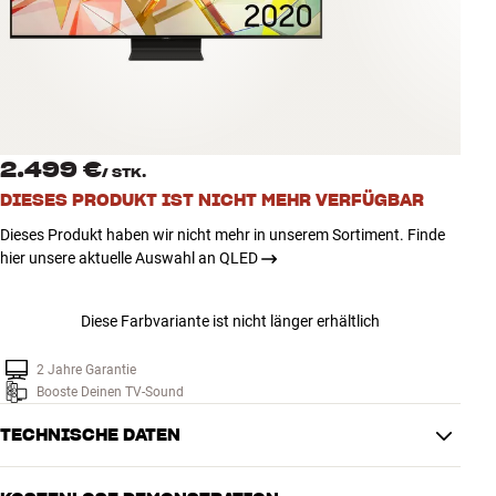
Zubehör
INSPIRATION
MARKEN
2.499 €
/
STK.
NEUHEITEN
DIESES PRODUKT IST NICHT MEHR VERFÜGBAR
Dieses Produkt haben wir nicht mehr in unserem Sortiment. Finde
ANGEBOTE
hier unsere aktuelle Auswahl an QLED
Store Finden
Diese Farbvariante ist nicht länger erhältlich
Kundendienst
Anmelden
Kundendienst
2 Jahre Garantie
Bauen mit Klang
Booste Deinen TV-Sound
TECHNISCHE DATEN