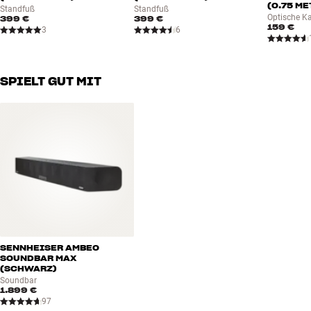
(0.75 ME
Standfuß
Standfuß
Optische K
399 €
399 €
159 €
3
6
SPIELT GUT MIT
SENNHEISER AMBEO
SOUNDBAR MAX
(SCHWARZ)
Soundbar
1.899 €
97