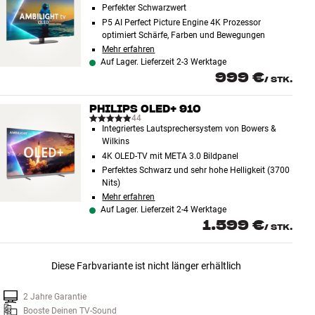
Perfekter Schwarzwert
P5 AI Perfect Picture Engine 4K Prozessor
optimiert Schärfe, Farben und Bewegungen
Mehr erfahren
Auf Lager. Lieferzeit 2-3 Werktage
999 €
/
STK.
PHILIPS OLED+ 910
44
Integriertes Lautsprechersystem von Bowers &
Wilkins
4K OLED-TV mit META 3.0 Bildpanel
Perfektes Schwarz und sehr hohe Helligkeit (3700
Nits)
Mehr erfahren
Auf Lager. Lieferzeit 2-4 Werktage
1.599 €
/
STK.
Diese Farbvariante ist nicht länger erhältlich
2 Jahre Garantie
Booste Deinen TV-Sound