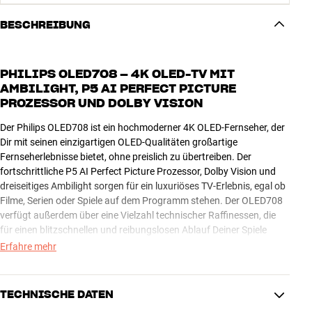
BESCHREIBUNG
PHILIPS OLED708 – 4K OLED-TV MIT
AMBILIGHT, P5 AI PERFECT PICTURE
PROZESSOR UND DOLBY VISION
Der Philips OLED708 ist ein hochmoderner 4K OLED-Fernseher, der
Dir mit seinen einzigartigen OLED-Qualitäten großartige
Fernseherlebnisse bietet, ohne preislich zu übertreiben. Der
fortschrittliche P5 AI Perfect Picture Prozessor, Dolby Vision und
dreiseitiges Ambilight sorgen für ein luxuriöses TV-Erlebnis, egal ob
Filme, Serien oder Spiele auf dem Programm stehen. Der OLED708
verfügt außerdem über eine Vielzahl technischer Raffinessen, die
für einen blitzschnellen und reibungslosen Ablauf Deiner Spiele
sorgen.
Erfahre mehr
AMBILIGHT – EIN FARBENSPIEL IM ZIMMER
TECHNISCHE DATEN
Das aufregende dreiseitige Ambilight-System, das mit LEDs an den
Seiten des Fernsehers die Rückwand des Wohnzimmers in tollen