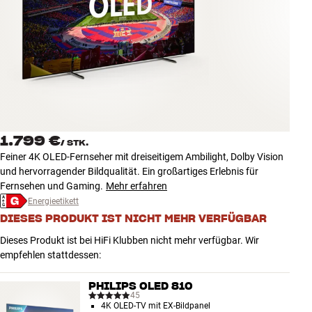
Zubehör
INSPIRATION
MARKEN
NEUHEITEN
1.799 €
/
STK.
ANGEBOTE
Feiner 4K OLED-Fernseher mit dreiseitigem Ambilight, Dolby Vision
und hervorragender Bildqualität. Ein großartiges Erlebnis für
Fernsehen und Gaming.
Mehr erfahren
Store Finden
Energieetikett
Kundendienst
Anmelden
DIESES PRODUKT IST NICHT MEHR VERFÜGBAR
Kundendienst
Dieses Produkt ist bei HiFi Klubben nicht mehr verfügbar. Wir
Bauen mit Klang
empfehlen stattdessen:
PHILIPS OLED 810
45
4K OLED-TV mit EX-Bildpanel