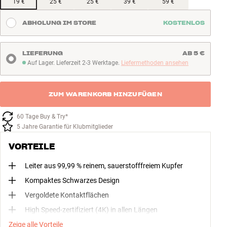
19 €
25 €
25 €
39 €
59 €
ABHOLUNG IM STORE
KOSTENLOS
LIEFERUNG
AB 5 €
Auf Lager. Lieferzeit 2-3 Werktage.
Liefermethoden ansehen
Auf Lager. Lieferzeit 2-3 Werktage
ZUM WARENKORB HINZUFÜGEN
60 Tage Buy & Try*
5 Jahre Garantie für Klubmitglieder
VORTEILE
Leiter aus 99,99 % reinem, sauerstofffreiem Kupfer
Kompaktes Schwarzes Design
Vergoldete Kontaktflächen
High Speed-zertifiziert (4K) in allen Längen
Zeige alle Vorteile