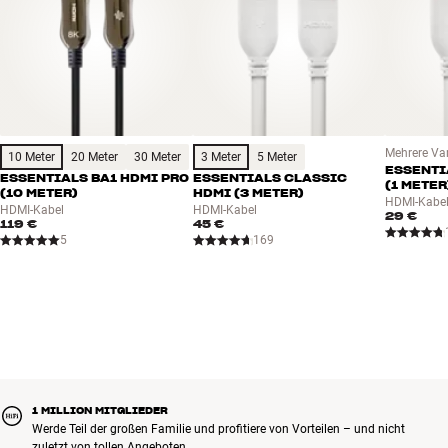
Kabeldurchmesser: 5,5 mm
Mehrere Va
10 Meter
20 Meter
30 Meter
3 Meter
5 Meter
ESSENTI
ESSENTIALS BA1 HDMI PRO
ESSENTIALS CLASSIC
(1 METER
(10 METER)
HDMI (3 METER)
HDMI-Kabe
HDMI-Kabel
HDMI-Kabel
29 €
119 €
45 €
5
169
1 MILLION MITGLIEDER
Werde Teil der großen Familie und profitiere von Vorteilen – und nicht
zuletzt von tollen Angeboten.