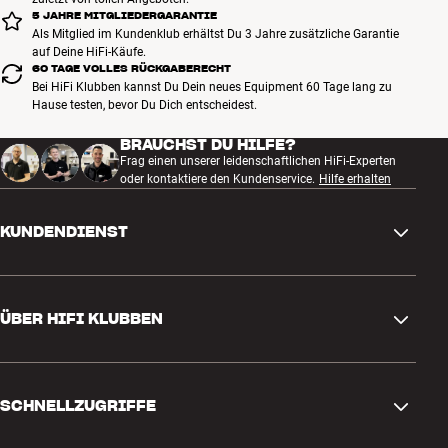
5 JAHRE MITGLIEDERGARANTIE
Als Mitglied im Kundenklub erhältst Du 3 Jahre zusätzliche Garantie
auf Deine HiFi-Käufe.
60 TAGE VOLLES RÜCKGABERECHT
Bei HiFi Klubben kannst Du Dein neues Equipment 60 Tage lang zu
Hause testen, bevor Du Dich entscheidest.
BRAUCHST DU HILFE?
Frag einen unserer leidenschaftlichen HiFi-Experten
oder kontaktiere den Kundenservice.
Hilfe erhalten
KUNDENDIENST
Kontakt
ÜBER HIFI KLUBBEN
Fragen und Antworten
Rückgabe und Reklamation
Store finden
Bestellung widerrufen
SCHNELLZUGRIFFE
Über uns
Lieferung