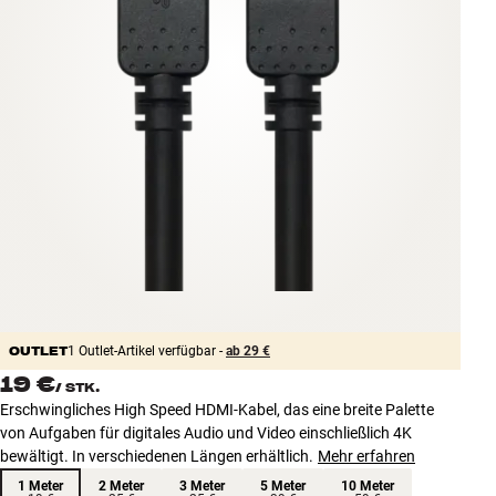
Zubehör
INSPIRATION
MARKEN
NEUHEITEN
ANGEBOTE
Store Finden
Kundendienst
Anmelden
OUTLET
1 Outlet-Artikel verfügbar -
ab 29 €
Kundendienst
19 €
/
STK.
Bauen mit Klang
Erschwingliches High Speed HDMI-Kabel, das eine breite Palette
von Aufgaben für digitales Audio und Video einschließlich 4K
bewältigt. In verschiedenen Längen erhältlich.
Mehr erfahren
1 Meter
2 Meter
3 Meter
5 Meter
10 Meter