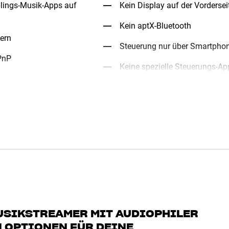
blings-Musik-Apps auf
Kein Display auf der Vordersei
Kein aptX-Bluetooth
hern
Steuerung nur über Smartpho
PnP
Keine spezielle Steuerungs-Ap
USIKSTREAMER MIT AUDIOPHILER
 OPTIONEN FÜR DEINE