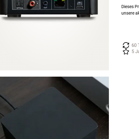
Dieses Pr
unsere a
60 
5 J