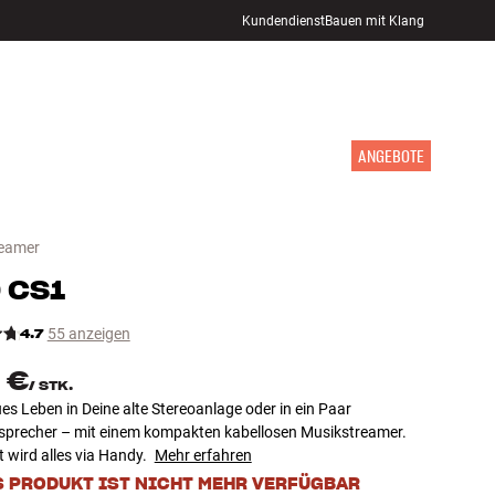
Kundendienst
Bauen mit Klang
STORE FINDEN
ANMELDEN
WARENKORB
INSPIRATION
MARKEN
NEUHEITEN
ANGEBOTE
eamer
D
CS1
4.7
55 anzeigen
 €
/
STK.
es Leben in Deine alte Stereoanlage oder in ein Paar
tsprecher – mit einem kompakten kabellosen Musikstreamer.
 wird alles via Handy.
Mehr erfahren
S PRODUKT IST NICHT MEHR VERFÜGBAR