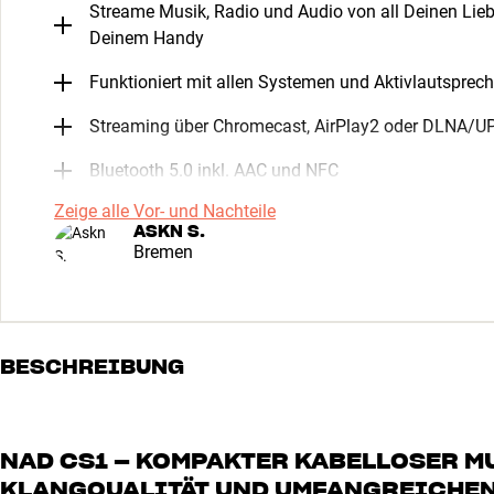
Streame Musik, Radio und Audio von all Deinen Lie
Deinem Handy
Funktioniert mit allen Systemen und Aktivlautsprec
Streaming über Chromecast, AirPlay2 oder DLNA/U
Bluetooth 5.0 inkl. AAC und NFC
Zeige alle Vor- und Nachteile
ASKN S.
Bremen
BESCHREIBUNG
NAD CS1 – KOMPAKTER KABELLOSER M
KLANGQUALITÄT UND UMFANGREICHEN