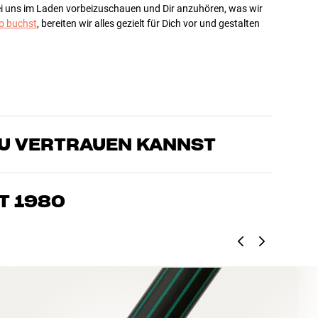
bei uns im Laden vorbeizuschauen und Dir anzuhören, was wir
 buchst
, bereiten wir alles gezielt für Dich vor und gestalten
DU VERTRAUEN KANNST
sten, die unsere Produkte genau kennen und für großartigen
eimkino. Erzähle uns, wovon Du träumst, und wir finden
T 1980
edürfnissen und Deinem Budget passt
k, Heimkino und TV sind sorgfältig ausgewählt und auf eine
einen Geldbeutel und die Umwelt.