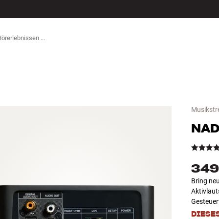
ZUBEHÖR
Musikstr
NA
349
Bring neu
Aktivlau
Gesteuert
DIESE