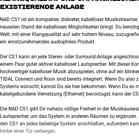
EXISTIERENDE ANLAGE
NAD CS1 ist ein kompakter, diskreter, kabelloser Musikstreame
neuesten Stand der kabellosen Möglichkeiten bringt. Du benötigs
Welt, mit einer Klangqualität auf sehr hohem Niveau, zuzugreif
ein ernstzunehmendes audiophiles Produkt.
Der CS1 kann an jede Stereo- oder Surround-Anlage angeschlos
einem Paar guter aktiver kabelloser Lautsprecher. Mit dieser Ko
hochwertiger kabelloser Musik abzuspielen, ohne auf ein blin
TIDAL Connect und Roon sind bereits integriert. Wenn Du also z.
Systems wünscht, kannst Du sie hier bekommen. Wenn Du es mi
kabelgebundene Vernetzung (Ethernet) bevorzugst, kann der C
Die NAD CS1 gibt Dir nahezu völlige Freiheit in der Musikauswa
Lautsprecher, um das System in anderen Räumen zu ergänzen.
den CS1 an jedes beliebige System anschließen, außerdem kanns
hinter einer Tür verbergen.