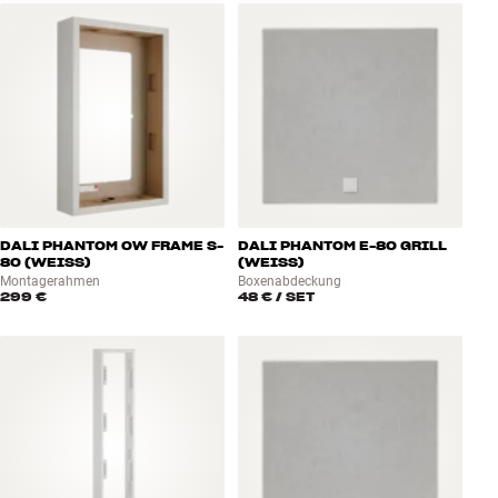
DALI PHANTOM OW FRAME S-
DALI PHANTOM E-80 GRILL
80 (WEISS)
(WEISS)
Montagerahmen
Boxenabdeckung
299 €
48 €
/ SET