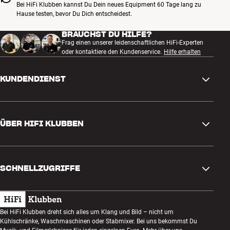
Bei HiFi Klubben kannst Du Dein neues Equipment 60 Tage lang zu
Hause testen, bevor Du Dich entscheidest.
BRAUCHST DU HILFE?
Frag einen unserer leidenschaftlichen HiFi-Experten
oder kontaktiere den Kundenservice.
Hilfe erhalten
KUNDENDIENST
Kontakt
ÜBER HIFI KLUBBEN
Fragen und Antworten
Rückgabe und Reklamation
Store finden
Bestellung widerrufen
SCHNELLZUGRIFFE
Über uns
Lieferung
Kundenklub
Geschenkkarte
AGB
Abend zum Zuhören
Bei HiFi Klubben dreht sich alles um Klang und Bild – nicht um
Bauen mit Klang
Kühlschränke, Waschmaschinen oder Stabmixer. Bei uns bekommst Du
Datenschutzerklärung