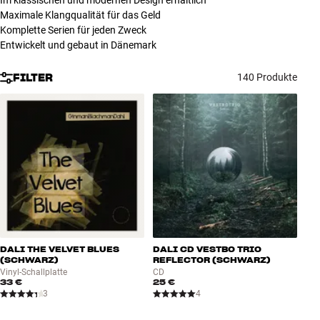
Im klassischen und modernen Design erhältlich
Zubehör
Maximale Klangqualität für das Geld
Komplette Serien für jeden Zweck
Entwickelt und gebaut in Dänemark
INSPIRATION
FILTER
140 Produkte
MARKEN
NEUHEITEN
ANGEBOTE
Store Finden
Kundendienst
Anmelden
Kundendienst
DALI THE VELVET BLUES
DALI CD VESTBO TRIO
Bauen mit Klang
(SCHWARZ)
REFLECTOR (SCHWARZ)
Vinyl-Schallplatte
CD
33 €
25 €
3
4