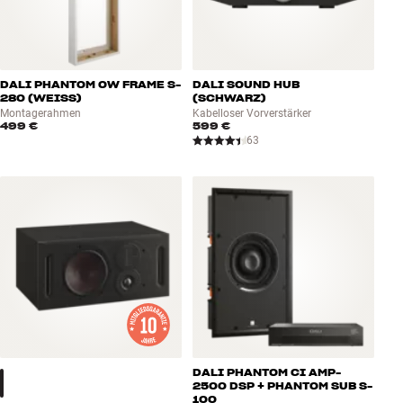
DALI PHANTOM OW FRAME S-
DALI SOUND HUB
280 (WEISS)
(SCHWARZ)
Montagerahmen
Kabelloser Vorverstärker
499 €
599 €
63
DALI PHANTOM CI AMP-
2500 DSP + PHANTOM SUB S-
100