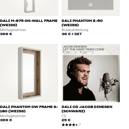
DALI M-675 ON-WALL FRAME
DALI PHANTOM E-50
(WEISS)
(WEISS)
Montagerahmen
Boxenabdeckung
399 €
36 €
/ SET
DALI PHANTOM OW FRAME S-
DALI CD JACOB DINESEN
180 (WEISS)
(SCHWARZ)
Montagerahmen
CD
399 €
25 €
7