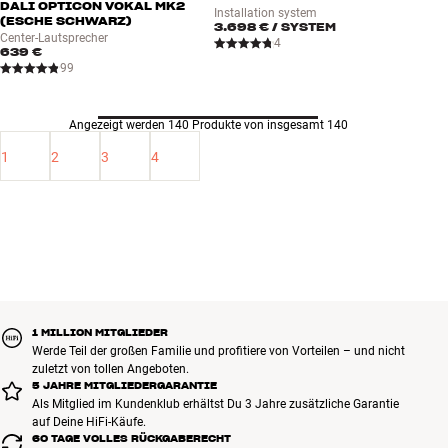
DALI OPTICON VOKAL MK2
Installation system
(ESCHE SCHWARZ)
3.698 €
/ SYSTEM
Center-Lautsprecher
4
639 €
99
Angezeigt werden 140 Produkte von insgesamt 140
1
2
3
4
1 MILLION MITGLIEDER
Werde Teil der großen Familie und profitiere von Vorteilen – und nicht
zuletzt von tollen Angeboten.
5 JAHRE MITGLIEDERGARANTIE
Als Mitglied im Kundenklub erhältst Du 3 Jahre zusätzliche Garantie
auf Deine HiFi-Käufe.
60 TAGE VOLLES RÜCKGABERECHT