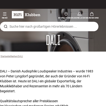
Zum Inhalt wechseln
Hi-Fi
MENÜ
STORE FINDEN
ANMELDEN
WARENKORB
Lautsprecher
DALI
Plattenspieler
Kopfhörer
Startseite
Marken
›
DALI
›
Surround
DALI – Danish Audiophile Loudspeaker Industries – wurde 1983
TV
von Peter Lyngdorf gegründet, der auch der Gründer von Hi-Fi
Klubben ist. Heute ist DALI ein globaler Exporterfolg, der
Musikliebhaber und Rezensenten in mehr als 70 Ländern
Systeme
begeistert.
Kabel
Qualitätslautsprecher aller Preisklassen