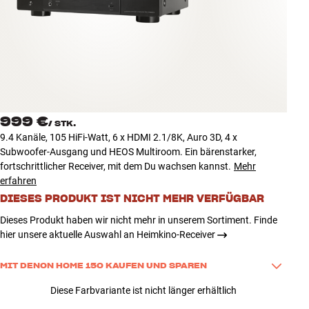
Zubehör
INSPIRATION
MARKEN
NEUHEITEN
999 €
/
STK.
9.4 Kanäle, 105 HiFi-Watt, 6 x HDMI 2.1/8K, Auro 3D, 4 x
ANGEBOTE
Subwoofer-Ausgang und HEOS Multiroom. Ein bärenstarker,
fortschrittlicher Receiver, mit dem Du wachsen kannst.
Mehr
erfahren
Store Finden
DIESES PRODUKT IST NICHT MEHR VERFÜGBAR
Kundendienst
Anmelden
Dieses Produkt haben wir nicht mehr in unserem Sortiment. Finde
Kundendienst
hier unsere aktuelle Auswahl an Heimkino-Receiver
Bauen mit Klang
MIT DENON HOME 150 KAUFEN UND SPAREN
Kaufe dieses Produkt zusammen mit einem Denon Home 150 und 
Diese Farbvariante ist nicht länger erhältlich
spare 100 €. So bringst Du guten Sound ganz einfach in einen 