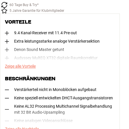
weiteren Raum – zum Beispiel in die Küche, ins Büro oder ins 
60 Tage Buy & Try*
Schlafzimmer.
5 Jahre Garantie für Klubmitglieder
Mehr erfahren
VORTEILE
9.4 Kanal-Receiver mit 11.4 Pre-out
Extra leistungsstarke analoge Verstärkersektion
Denon Sound Master getunt
Audyssey MultEQ XT32 digitale Raumkorrektur
Zeige alle Vorteile
BESCHRÄNKUNGEN
Verstärkerteil nicht in Monoblöcken aufgebaut
Keine speziell entwickelten DHCT-Ausgangstransistoren
Keine AL32 Processing Multichannel Signalbehandlung
mit 32 Bit Audio-Upsampling
Keine analogen Videoanschlüsse