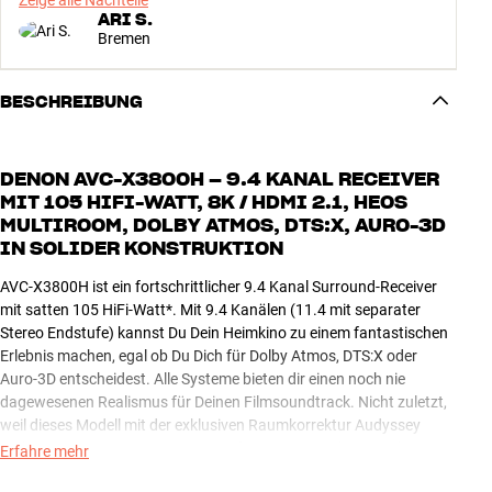
Zeige alle Nachteile
ARI S.
Bremen
BESCHREIBUNG
DENON AVC-X3800H – 9.4 KANAL RECEIVER
MIT 105 HIFI-WATT, 8K / HDMI 2.1, HEOS
MULTIROOM, DOLBY ATMOS, DTS:X, AURO-3D
IN SOLIDER KONSTRUKTION
AVC-X3800H ist ein fortschrittlicher 9.4 Kanal Surround-Receiver
mit satten 105 HiFi-Watt*. Mit 9.4 Kanälen (11.4 mit separater
Stereo Endstufe) kannst Du Dein Heimkino zu einem fantastischen
Erlebnis machen, egal ob Du Dich für Dolby Atmos, DTS:X oder
Auro-3D entscheidest. Alle Systeme bieten dir einen noch nie
dagewesenen Realismus für Deinen Filmsoundtrack. Nicht zuletzt,
weil dieses Modell mit der exklusiven Raumkorrektur Audyssey
MultEQ XT32 ausgestattet ist. Mit der Atmos Height Virtualization
Erfahre mehr
und DTS Virtual:X kannst Du sogar ein Gefühl für Klang in der