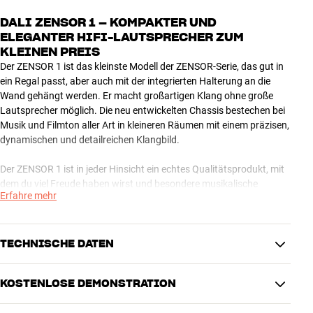
DALI ZENSOR 1 – KOMPAKTER UND
ELEGANTER HIFI-LAUTSPRECHER ZUM
KLEINEN PREIS
Der ZENSOR 1 ist das kleinste Modell der ZENSOR-Serie, das gut in
ein Regal passt, aber auch mit der integrierten Halterung an die
Wand gehängt werden. Er macht großartigen Klang ohne große
Lautsprecher möglich. Die neu entwickelten Chassis bestechen bei
Musik und Filmton aller Art in kleineren Räumen mit einem präzisen,
dynamischen und detailreichen Klangbild.
Der ZENSOR 1 ist in jeder Hinsicht ein echtes Qualitätsprodukt, mit
dem du viel Freude haben wirst und besondere musikalische
Erfahre mehr
Erlebnisse genießen kannst. Das Finish überzeugt mit einer
eleganten Front in Hochglanzlack. Wie die anderen ZENSOR-
Lautsprecher imponiert der ZENSOR 1 durch großartigen Klang
selbst an preisgünstigen Anlagen. Damit bewegst du dich in einer
TECHNISCHE DATEN
ganz anderen Liga als mit den Plastiklautsprechern, die zu billigen
Mikrosystemen aus dem Kaufhaus mitgeliefert werden.
KOSTENLOSE DEMONSTRATION
MASSE UND DESIGN
Zahlreiche Kombinationsmöglichkeiten
Farbe
Weiß