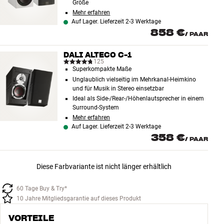
Größe
Mehr erfahren
Auf Lager. Lieferzeit 2-3 Werktage
858 €
/
PAAR
DALI ALTECO C-1
125
Superkompakte Maße
Unglaublich vielseitig im Mehrkanal-Heimkino
und für Musik in Stereo einsetzbar
Ideal als Side-/Rear-/Höhenlautsprecher in einem
Surround-System
Mehr erfahren
Auf Lager. Lieferzeit 2-3 Werktage
358 €
/
PAAR
Diese Farbvariante ist nicht länger erhältlich
60 Tage Buy & Try*
10 Jahre Mitgliedsgarantie auf dieses Produkt
VORTEILE