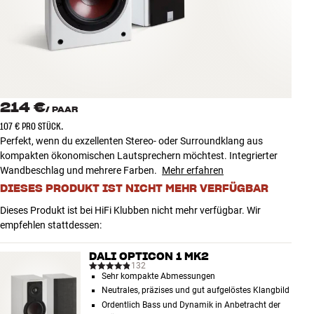
Zubehör
INSPIRATION
MARKEN
214 €
/
PAAR
NEUHEITEN
107 € PRO STÜCK.
Perfekt, wenn du exzellenten Stereo- oder Surroundklang aus
ANGEBOTE
kompakten ökonomischen Lautsprechern möchtest. Integrierter
Wandbeschlag und mehrere Farben.
Mehr erfahren
DIESES PRODUKT IST NICHT MEHR VERFÜGBAR
Store Finden
Kundendienst
Dieses Produkt ist bei HiFi Klubben nicht mehr verfügbar. Wir
Anmelden
empfehlen stattdessen:
Kundendienst
Bauen mit Klang
DALI OPTICON 1 MK2
132
Sehr kompakte Abmessungen
Neutrales, präzises und gut aufgelöstes Klangbild
Ordentlich Bass und Dynamik in Anbetracht der