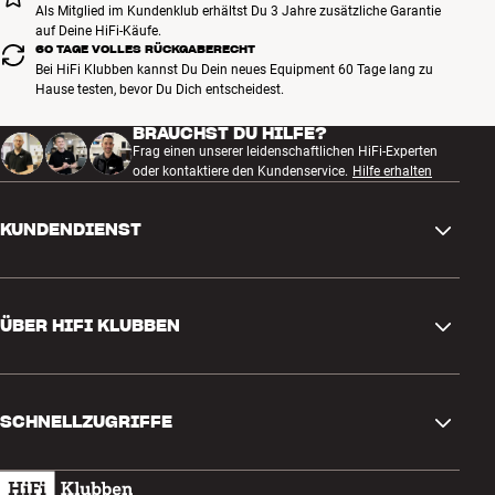
Bananensteckern, können problemlos am einen Ende
Als Mitglied im Kundenklub erhältst Du 3 Jahre zusätzliche Garantie
auf Deine HiFi-Käufe.
Bananenstecker und am anderen Ende des Lautsprecherkabels
60 TAGE VOLLES RÜCKGABERECHT
vernünftige Kabelschuhe verwendet werden.
Bei HiFi Klubben kannst Du Dein neues Equipment 60 Tage lang zu
Mehr von DALI
Hause testen, bevor Du Dich entscheidest.
BRAUCHST DU HILFE?
Frag einen unserer leidenschaftlichen HiFi-Experten
oder kontaktiere den Kundenservice.
Hilfe erhalten
KUNDENDIENST
Kontakt
ÜBER HIFI KLUBBEN
Fragen und Antworten
Rückgabe und Reklamation
Store finden
Bestellung widerrufen
SCHNELLZUGRIFFE
Über uns
Lieferung
Kundenklub
Geschenkkarte