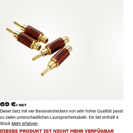
Zubehör
INSPIRATION
MARKEN
NEUHEITEN
ANGEBOTE
Store Finden
Kundendienst
Anmelden
Kundendienst
69 €
/
SET
Bauen mit Klang
Dieser Satz mit vier Bananensteckern von sehr hoher Qualität passt
zu vielen unterschiedlichen Lautsprecherkabeln. Ein Set enthält 4
Stück
Mehr erfahren
DIESES PRODUKT IST NICHT MEHR VERFÜGBAR