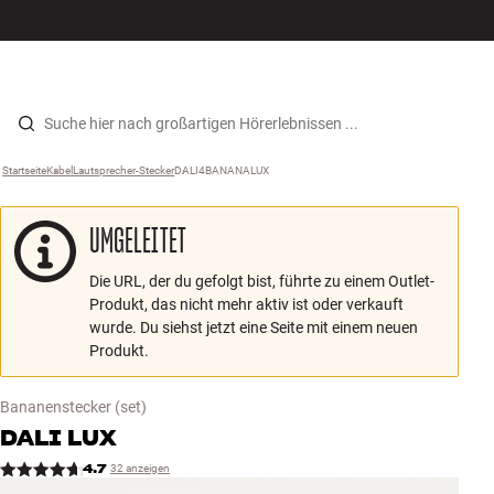
Hi-Fi
MENÜ
STORE FINDEN
ANMELDEN
WARENKORB
Lautsprecher
Zum Inhalt wechseln
Startseite
Kabel
›
Lautsprecher-Stecker
›
DALI4BANANALUX
›
Plattenspieler
UMGELEITET
Kopfhörer
Die URL, der du gefolgt bist, führte zu einem Outlet-
Surround
Produkt, das nicht mehr aktiv ist oder verkauft
wurde. Du siehst jetzt eine Seite mit einem neuen
TV
Produkt.
Systeme
Bananenstecker
(set)
DALI
LUX
Kabel
4.7
32 anzeigen