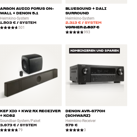
ARGON AUDIO FORUS ON-
BLUESOUND + DALI
WALL + DENON 5.1
SURROUND
Heimkino-System
Heimkino-System
1.503 €
/ SYSTEM
2.313 €
/ SYSTEM
VORHER
2.537 €
501
993
KOMBINIEREN UND SPAREN
KEF XIO + KW2 RX RECEIVER
DENON AVR-S770H
+ KC62
(SCHWARZ)
Soundbar-System/Paket
Heimkino-Receiver
3.973 €
/ SYSTEM
579 €
79
3