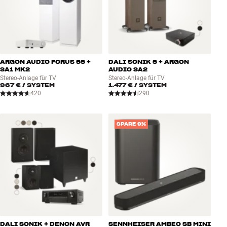
ARGON AUDIO FORUS 55 +
DALI SONIK 5 + ARGON
SA1 MK2
AUDIO SA2
Stereo-Anlage für TV
Stereo-Anlage für TV
967 €
/ SYSTEM
1.477 €
/ SYSTEM
420
290
SPARE 9%
DALI SONIK + DENON AVR
SENNHEISER AMBEO SB MINI