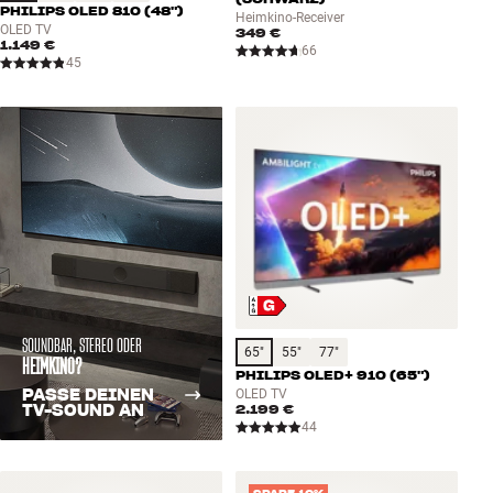
PHILIPS OLED 810 (48")
Heimkino-Receiver
OLED TV
349 €
1.149 €
66
45
SOUNDBAR, STEREO ODER
65"
55"
77"
HEIMKINO?
PHILIPS OLED+ 910 (65")
PASSE DEINEN
OLED TV
TV-SOUND AN
2.199 €
44