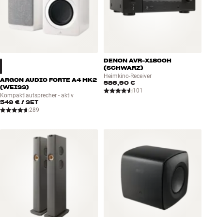
DENON AVR-X1800H
(SCHWARZ)
Heimkino-Receiver
ARGON AUDIO FORTE A4 MK2
586,90 €
(WEISS)
101
Kompaktlautsprecher - aktiv
549 €
/ SET
289