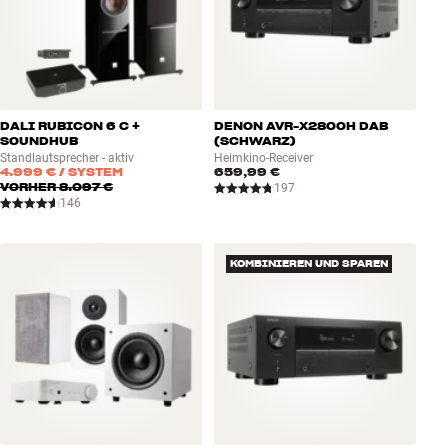
DALI RUBICON 6 C +
DENON AVR-X2800H DAB
SOUNDHUB
(SCHWARZ)
Standlautsprecher - aktiv
Heimkino-Receiver
4.999 €
/ SYSTEM
659,99 €
VORHER
8.097 €
197
146
KOMBINIEREN UND SPAREN