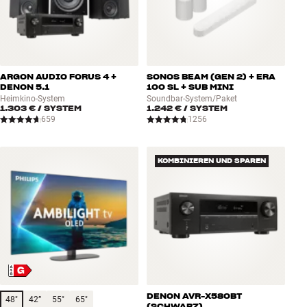
ARGON AUDIO FORUS 4 +
SONOS BEAM (GEN 2) + ERA
DENON 5.1
100 SL + SUB MINI
Heimkino-System
Soundbar-System/Paket
1.303 €
/ SYSTEM
1.242 €
/ SYSTEM
659
1256
KOMBINIEREN UND SPAREN
DENON AVR-X580BT
48"
42”
55"
65"
(SCHWARZ)