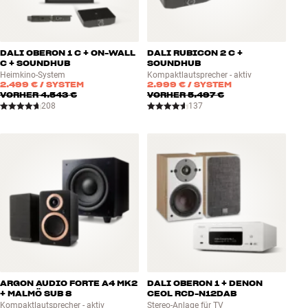
DALI OBERON 1 C + ON-WALL
DALI RUBICON 2 C +
C + SOUNDHUB
SOUNDHUB
Heimkino-System
Kompaktlautsprecher - aktiv
2.499 €
/ SYSTEM
2.999 €
/ SYSTEM
VORHER
4.543 €
VORHER
5.497 €
208
137
ARGON AUDIO FORTE A4 MK2
DALI OBERON 1 + DENON
+ MALMÖ SUB 8
CEOL RCD-N12DAB
Kompaktlautsprecher - aktiv
Stereo-Anlage für TV