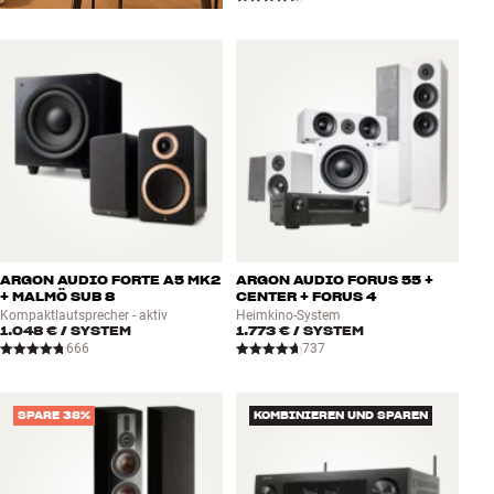
ARGON AUDIO FORTE A5 MK2
ARGON AUDIO FORUS 55 +
+ MALMÖ SUB 8
CENTER + FORUS 4
Kompaktlautsprecher - aktiv
Heimkino-System
1.048 €
/ SYSTEM
1.773 €
/ SYSTEM
666
737
SPARE 38%
KOMBINIEREN UND SPAREN