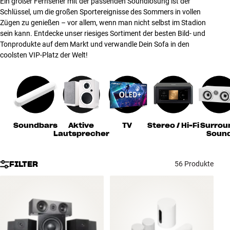
Ein großer Fernseher mit der passenden Soundlösung ist der
Zubehör
Schlüssel, um die großen Sportereignisse des Sommers in vollen
Zügen zu genießen – vor allem, wenn man nicht selbst im Stadion
sein kann. Entdecke unser riesiges Sortiment der besten Bild- und
INSPIRATION
Tonprodukte auf dem Markt und verwandle Dein Sofa in den
coolsten VIP-Platz der Welt!
MARKEN
NEUHEITEN
ANGEBOTE
Soundbars
Aktive
TV
Stereo / Hi-Fi
Surrou
Lautsprecher
Soun
Store Finden
Kundendienst
Anmelden
FILTER
56 Produkte
Kundendienst
Bauen mit Klang