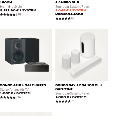
1800H
+ AMBEO SUB
Heimkino-System
Soundbar-System/Paket
2.121,90 €
/ SYSTEM
1.048 €
/ SYSTEM
VORHER
1.157 €
390
92
SONOS AMP + DALI KUPID
SONOS RAY + ERA 100 SL +
SUB MINI
Stereo-Anlage für TV
1.087 €
/ SYSTEM
Soundbar-System/Paket
1.003 €
/ SYSTEM
396
768