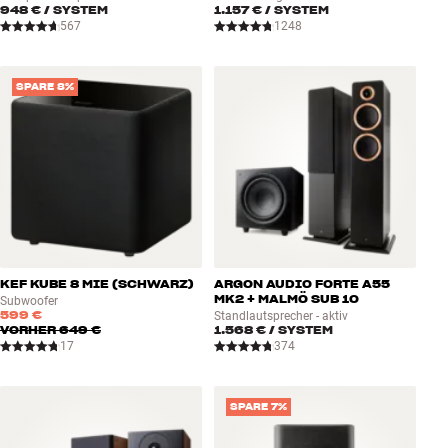
948 €
/ SYSTEM
1.157 €
/ SYSTEM
567
1248
SPARE 8%
KEF KUBE 8 MIE (SCHWARZ)
ARGON AUDIO FORTE A55
MK2 + MALMÖ SUB 10
Subwoofer
599 €
Standlautsprecher - aktiv
VORHER
649 €
1.568 €
/ SYSTEM
17
374
SPARE 7%