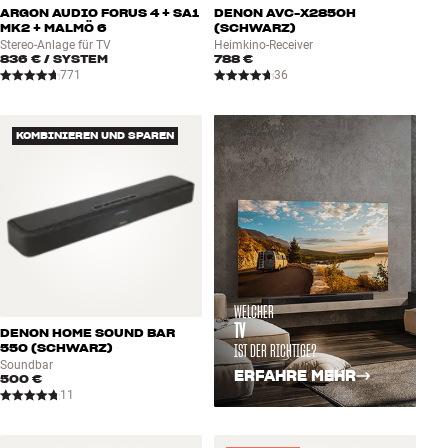
ARGON AUDIO FORUS 4 + SA1
DENON AVC-X2850H
MK2 + MALMÖ 6
(SCHWARZ)
Stereo-Anlage für TV
Heimkino-Receiver
836 €
/ SYSTEM
788 €
771
36
KOMBINIEREN UND SPAREN
WELCHER
TV
DENON HOME SOUND BAR
IST DER RICHTIGE?
550 (SCHWARZ)
Soundbar
ERFAHRE MEHR
500 €
11