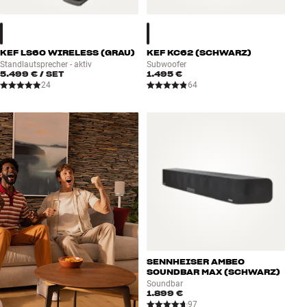
KEF LS60 WIRELESS (GRAU)
KEF KC62 (SCHWARZ)
Standlautsprecher - aktiv
Subwoofer
5.499 €
/ SET
1.495 €
24
64
SENNHEISER AMBEO
SOUNDBAR MAX (SCHWARZ)
Soundbar
1.899 €
97