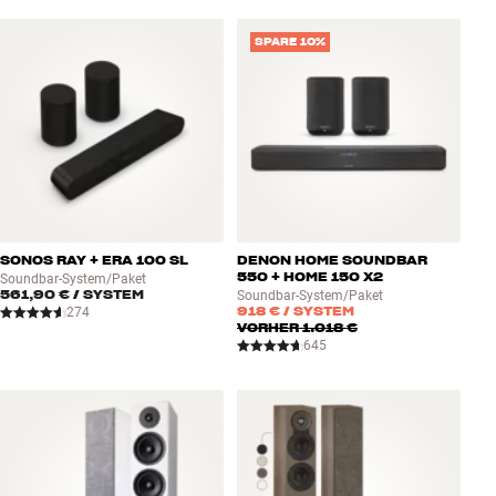
SPARE 10%
SONOS RAY + ERA 100 SL
DENON HOME SOUNDBAR
550 + HOME 150 X2
Soundbar-System/Paket
561,90 €
/ SYSTEM
Soundbar-System/Paket
918 €
/ SYSTEM
274
VORHER
1.018 €
645