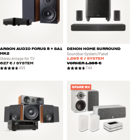
ARGON AUDIO FORUS 5 + SA1
DENON HOME SURROUND
MK2
Soundbar-System/Paket
1.295 €
/ SYSTEM
Stereo-Anlage für TV
627 €
/ SYSTEM
VORHER
1.395 €
495
749
SPARE 9%