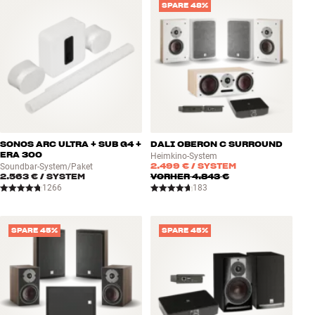
SPARE 48%
SONOS ARC ULTRA + SUB G4 +
DALI OBERON C SURROUND
ERA 300
Heimkino-System
2.499 €
/ SYSTEM
Soundbar-System/Paket
2.563 €
/ SYSTEM
VORHER
4.843 €
1266
183
SPARE 45%
SPARE 45%