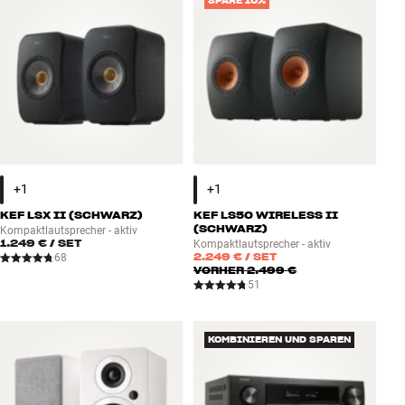
SPARE 10%
KEF LSX II (SCHWARZ)
KEF LS50 WIRELESS II
(SCHWARZ)
Kompaktlautsprecher - aktiv
1.249 €
/ SET
Kompaktlautsprecher - aktiv
2.249 €
/ SET
68
VORHER
2.499 €
51
KOMBINIEREN UND SPAREN