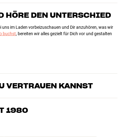
D HÖRE DEN UNTERSCHIED
bei uns im Laden vorbeizuschauen und Dir anzuhören, was wir
 buchst
, bereiten wir alles gezielt für Dich vor und gestalten
DU VERTRAUEN KANNST
sten, die unsere Produkte genau kennen und für großartigen
eimkino. Erzähle uns, wovon Du träumst, und wir finden
T 1980
edürfnissen und Deinem Budget passt
k, Heimkino und TV sind sorgfältig ausgewählt und auf eine
einen Geldbeutel und die Umwelt.