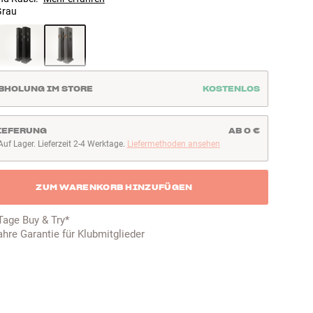
Grau
BHOLUNG IM STORE
KOSTENLOS
IEFERUNG
AB 0 €
Auf Lager. Lieferzeit 2-4 Werktage.
Liefermethoden ansehen
uf Lager. Lieferzeit 2-4 Werktage
ZUM WARENKORB HINZUFÜGEN
Tage Buy & Try*
ahre Garantie für Klubmitglieder