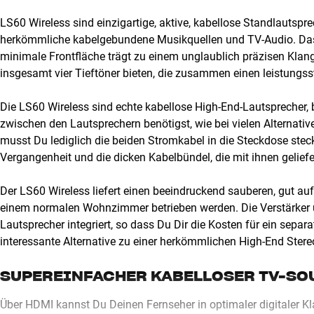
LS60 Wireless sind einzigartige, aktive, kabellose Standlautsp
herkömmliche kabelgebundene Musikquellen und TV-Audio. Das s
minimale Frontfläche trägt zu einem unglaublich präzisen Klang
insgesamt vier Tieftöner bieten, die zusammen einen leistungs
Die LS60 Wireless sind echte kabellose High-End-Lautsprecher,
zwischen den Lautsprechern benötigst, wie bei vielen Alternat
musst Du lediglich die beiden Stromkabel in die Steckdose stec
Vergangenheit und die dicken Kabelbündel, die mit ihnen geliefer
Der LS60 Wireless liefert einen beeindruckend sauberen, gut 
einem normalen Wohnzimmer betrieben werden. Die Verstärker u
Lautsprecher integriert, so dass Du Dir die Kosten für ein separ
interessante Alternative zu einer herkömmlichen High-End Ster
SUPEREINFACHER KABELLOSER TV-SOU
Über HDMI kannst Du Deinen Fernseher in optimaler digitaler Kl