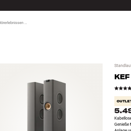
ZUBEHÖR
Standlaut
KEF
OUTLE
5.4
Kabellos
Genieße 
Anlage u