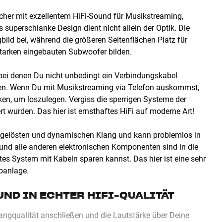
recher mit exzellentem HiFi-Sound für Musikstreaming,
uperschlanke Design dient nicht allein der Optik. Die
bild bei, während die größeren Seitenflächen Platz für
starken eingebauten Subwoofer bilden.
 bei denen Du nicht unbedingt ein Verbindungskabel
iven. Wenn Du mit Musikstreaming via Telefon auskommst,
ken, um loszulegen. Vergiss die sperrigen Systeme der
t wurden. Das hier ist ernsthaftes HiFi auf moderne Art!
aufgelösten und dynamischen Klang und kann problemlos in
nd alle anderen elektronischen Komponenten sind in die
ates System mit Kabeln sparen kannst. Das hier ist eine sehr
eoanlage.
ND IN ECHTER HIFI-QUALITÄT
angqualität anschließen und die Lautstärke über Deine