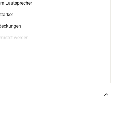
am Lautsprecher
stärker
bdeckungen
erüstet werden