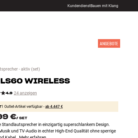
Kundendienst
Bauen mit Klang
STORE FINDEN
ANMELDEN
WARENKORB
INSPIRATION
MARKEN
NEUHEITEN
ANGEBOTE
sprecher - aktiv
(set)
LS60 WIRELESS
4.9
24 anzeigen
T
1 Outlet-Artikel verfügbar -
ab 4.447 €
99 €
/
SET
e Standlautsprecher in einzigartig superschlankem Design.
Musik und TV-Audio in echter High-End Qualität ohne sperrige
nd Kabel.
Mehr erfahren