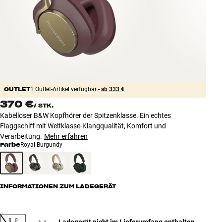
Zubehör
INSPIRATION
MARKEN
NEUHEITEN
OUTLET
1 Outlet-Artikel verfügbar -
ab 333 €
370 €
/
STK.
ANGEBOTE
Kabelloser B&W Kopfhörer der Spitzenklasse. Ein echtes
Flaggschiff mit Weltklasse-Klangqualität, Komfort und
Store Finden
Verarbeitung.
Mehr erfahren
Kundendienst
Farbe
Royal Burgundy
Anmelden
Kundendienst
Bauen mit Klang
INFORMATIONEN ZUM LADEGERÄT
Ladegerät nicht im Lieferumfang enthalten
-