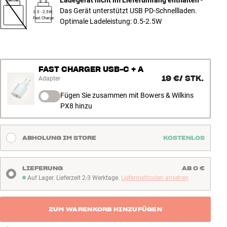
Das Gerät unterstützt USB PD-Schnellladen.
0.5 - 2.5W,
Fast Charge
Optimale Ladeleistung: 0.5-2.5W
FAST CHARGER USB-C + A
19 €
/
STK.
Adapter
Fügen Sie zusammen mit Bowers & Wilkins
PX8 hinzu
ABHOLUNG IM STORE
KOSTENLOS
LIEFERUNG
AB 0 €
Auf Lager. Lieferzeit 2-3 Werktage.
Liefermethoden ansehen
Auf Lager. Lieferzeit 2-3 Werktage
ZUM WARENKORB HINZUFÜGEN