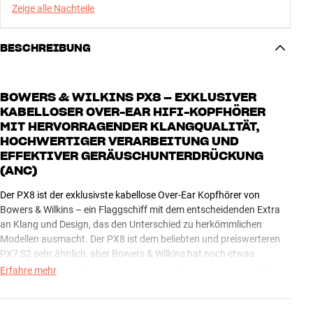
Zeige alle Nachteile
BESCHREIBUNG
BOWERS & WILKINS PX8 – EXKLUSIVER
KABELLOSER OVER-EAR HIFI-KOPFHÖRER
MIT HERVORRAGENDER KLANGQUALITÄT,
HOCHWERTIGER VERARBEITUNG UND
EFFEKTIVER GERÄUSCHUNTERDRÜCKUNG
(ANC)
Der PX8 ist der exklusivste kabellose Over-Ear Kopfhörer von
Bowers & Wilkins – ein Flaggschiff mit dem entscheidenden Extra
an Klang und Design, das den Unterschied zu herkömmlichen
Modellen ausmacht. Der PX8 ist dem beliebten und preiswerteren
PX7 S2 sehr ähnlich, aber Bowers & Wilkins hat noch etwas
draufgesetzt, um das Gesamterlebnis auf ein Top-Niveau zu heben.
Erfahre mehr
Mit dem PX8 erhältst Du Spitzenqualität in jedem Detail, und kannst
sie stundenlang genießen, ohne zu ermüden, selbst wenn Du eine
Brille trägst.