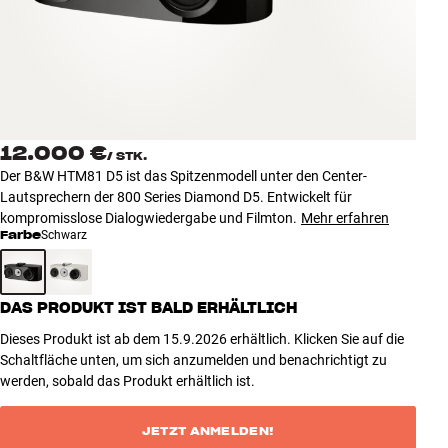
Zubehör
INSPIRATION
MARKEN
12.000 €
/
STK.
NEUHEITEN
Der B&W HTM81 D5 ist das Spitzenmodell unter den Center-
Lautsprechern der 800 Series Diamond D5. Entwickelt für
ANGEBOTE
kompromisslose Dialogwiedergabe und Filmton.
Mehr erfahren
Farbe
Schwarz
Store Finden
Kundendienst
DAS PRODUKT IST BALD ERHÄLTLICH
Anmelden
Kundendienst
Dieses Produkt ist ab dem 15.9.2026 erhältlich. Klicken Sie auf die
Bauen mit Klang
Schaltfläche unten, um sich anzumelden und benachrichtigt zu
werden, sobald das Produkt erhältlich ist.
JETZT ANMELDEN!