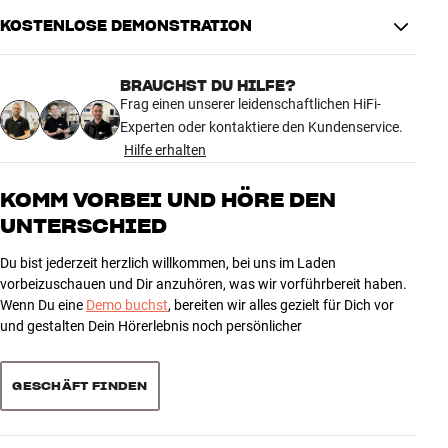
KOSTENLOSE DEMONSTRATION
Hier erhalten Sie die fortschrittlichsten Technologien von B&W in
einem Center-Lautsprecher: Diamond-Dome-Hochtöner, Solid-Body-
Tweeter-on-Top, Continuum-FST-Mitteltöner und zwei 8-Zoll-
BRAUCHST DU HILFE?
Aerofoil-Tieftöner. Das sorgt für Dialoge, Stimmen und Filmeffekte
Frag einen unserer leidenschaftlichen HiFi-
mit der Klarheit, Tiefe und Natürlichkeit, die zu einem echten High-
Experten oder kontaktiere den Kundenservice.
End-Surround-System gehören.
Hilfe erhalten
Der HTM81 D5 ist nicht nur ein praktischer Center-Lautsprecher. Er
KOMM VORBEI UND HÖRE DEN
ist ein waschechter 800 D5-Lautsprecher, der dafür gebaut wurde,
UNTERSCHIED
das Filmerlebnis mit derselben Präzision und Autorität zu vermitteln
wie die großen Frontlautsprecher.
Du bist jederzeit herzlich willkommen, bei uns im Laden
vorbeizuschauen und Dir anzuhören, was wir vorführbereit haben.
Die neue 800 Series Diamond D5 kann ab dem 15. September in den
Wenn Du eine
Demo buchst
, bereiten wir alles gezielt für Dich vor
folgenden Filialen von HiFi Klubben erlebt werden:
und gestalten Dein Hörerlebnis noch persönlicher
Hamburg Stadthausbrücke | München | Essen | Frankfurt | Berlin
Charlottenburg
GESCHÄFT FINDEN
Mehr von Bowers & Wilkins