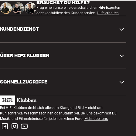
BRAUCHST DU HILFE?
Frag einen unserer leidenschaftlichen HiFi-Experten
oder kontaktiere den Kundenservice.
Hilfe erhalten
KUNDENDIENST
Kontakt
ÜBER HIFI KLUBBEN
Fragen und Antworten
Rückgabe und Reklamation
Store finden
Bestellung widerrufen
SCHNELLZUGRIFFE
Über uns
Lieferung
Kundenklub
Geschenkkarte
AGB
Abend zum Zuhören
Bei HiFi Klubben dreht sich alles um Klang und Bild – nicht um
Bauen mit Klang
Kühlschränke, Waschmaschinen oder Stabmixer. Bei uns bekommst Du
Datenschutzerklärung
Wettbewerbe
Musik- und Filmerlebnisse für jeden einzelnen Euro.
Mehr über uns
Montage und Installation
Impressum
Jobs bei HiFi Klubben
Miete dir eine SOUNDBOKS