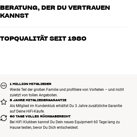
BERATUNG, DER DU VERTRAUEN
KANNST
Unsere Mitarbeiter sind echte Enthusiasten, die unsere Produkte
genau kennen und für großartigen Klang brennen – sei es für Musik
TOPQUALITÄT SEIT 1980
oder Heimkino. Erzähle uns, wovon Du träumst, und wir finden
gemeinsam die Lösung, die zu Deinen Bedürfnissen und Deinem
Alle Produkte von HiFi Klubben für Musik, Heimkino und TV sind
Budget passt
sorgfältig ausgewählt und auf eine lange Lebensdauer ausgelegt.
Gut für Deinen Geldbeutel und die Umwelt.
BUCHE EINEN EXPERTEN
1 MILLION MITGLIEDER
Werde Teil der großen Familie und profitiere von Vorteilen – und nicht
zuletzt von tollen Angeboten.
5 JAHRE MITGLIEDERGARANTIE
Als Mitglied im Kundenklub erhältst Du 3 Jahre zusätzliche Garantie
auf Deine HiFi-Käufe.
60 TAGE VOLLES RÜCKGABERECHT
Bei HiFi Klubben kannst Du Dein neues Equipment 60 Tage lang zu
Hause testen, bevor Du Dich entscheidest.