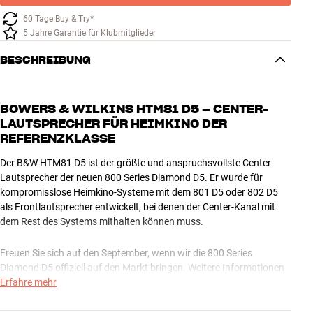
60 Tage Buy & Try*
5 Jahre Garantie für Klubmitglieder
BESCHREIBUNG
BOWERS & WILKINS HTM81 D5 – CENTER-
LAUTSPRECHER FÜR HEIMKINO DER
REFERENZKLASSE
Der B&W HTM81 D5 ist der größte und anspruchsvollste Center-
Lautsprecher der neuen 800 Series Diamond D5. Er wurde für
kompromisslose Heimkino-Systeme mit dem 801 D5 oder 802 D5
als Frontlautsprecher entwickelt, bei denen der Center-Kanal mit
dem Rest des Systems mithalten können muss.
Freuen Sie sich auf den September, wenn wir die 800 Series
Diamond D5 offiziell auf den Markt bringen. Weitere Informationen
folgen in Kürze.
Erfahre mehr
NOCH KLARER, FREIER UND PRÄZISER