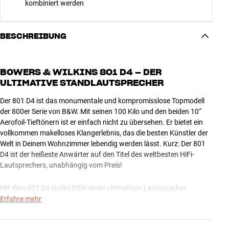
kombiniert werden
BESCHREIBUNG
BOWERS & WILKINS 801 D4 – DER
ULTIMATIVE STANDLAUTSPRECHER
Der 801 D4 ist das monumentale und kompromisslose Topmodell
der 800er Serie von B&W. Mit seinen 100 Kilo und den beiden 10“
Aerofoil-Tieftönern ist er einfach nicht zu übersehen. Er bietet ein
vollkommen makelloses Klangerlebnis, das die besten Künstler der
Welt in Deinem Wohnzimmer lebendig werden lässt. Kurz: Der 801
D4 ist der heißeste Anwärter auf den Titel des weltbesten HiFi-
Lautsprechers, unabhängig vom Preis!
Mit dem 801 D4 wollte B&W einen ultimativen Lautsprecher
schaffen, der alle zur Verfügung stehenden Möglichkeiten und
Erfahre mehr
Technologien nutzt. Der Vergleich mit einigen Giganten des Marktes
– die gerne das Vielfache kosten – lässt den 801 D4 ein wenig wie