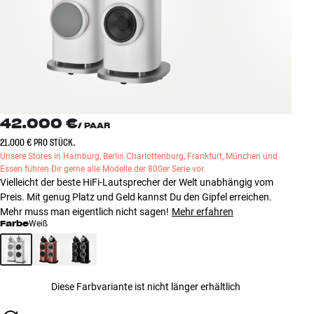
Zubehör
INSPIRATION
MARKEN
NEUHEITEN
42.000 €
/
PAAR
21.000 € PRO STÜCK.
ANGEBOTE
Unsere Stores in Hamburg, Berlin Charlottenburg, Frankfurt, München und
Essen führen Dir gerne alle Modelle der 800er Serie vor.
Vielleicht der beste HiFi-Lautsprecher der Welt unabhängig vom
Store Finden
Preis. Mit genug Platz und Geld kannst Du den Gipfel erreichen.
Kundendienst
Mehr muss man eigentlich nicht sagen!
Mehr erfahren
Anmelden
Farbe
Weiß
Kundendienst
Bauen mit Klang
Diese Farbvariante ist nicht länger erhältlich